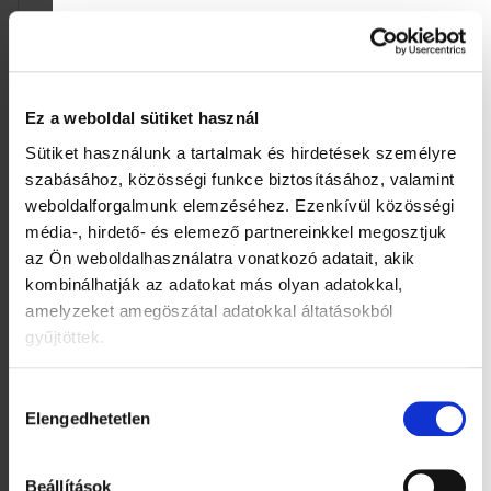
Ez a weboldal sütiket használ
Sütiket használunk a tartalmak és hirdetések személyre
szabásához, közösségi funkce biztosításához, valamint
weboldalforgalmunk elemzéséhez.
Ezenkívül közösségi
Ella's Kitchen BIO Eper
SALVEST Põnn BIO
média-, hirdető- és elemező partnereinkkel megosztjuk
és alma (120 g)
Gyümölcsös smoothie
az Ön weboldalhasználatra vonatkozó adatait, akik
joghurttal és keksszel
(110 g)
kombinálhatják az adatokat más olyan adatokkal,
1 060 Ft
560 Ft
Egységár:
Egységár:
883,33 Ft / 100 g
509,09 Ft / 100 g
amelyzeket amegöszátal adatokkal áltatásokból
Kosárba
Kosárba
gyűjtöttek.
Hozzájárulás
Elengedhetetlen
kiválasztása
Beállítások