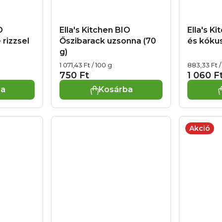
O
Ella's Kitchen BIO
Ella's K
 rizzsel
Őszibarack uzsonna (70
és kókus
g)
Egységár:
Egységár:
1 071,43 Ft / 100 g
883,33 Ft /
750 Ft
1 060 F
ba
Kosárba
Akció