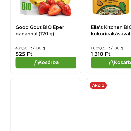
é
k
s
e
e
Good Gout BIO Eper
Ella's Kitchen BI
k
banánnal (120 g)
kukoricakásával 
l
Egységár:
Egységár:
437,50 Ft / 100 g
1 007,69 Ft / 100 g
i
525 Ft
1 310 Ft
Kosárba
Kosár
s
t
Akció
á
j
a