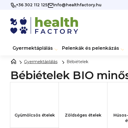
Ugrás
+36 302 112 125
info@healthfactory.hu
a
fő
tartalomhoz
Gyermektáplálás
Pelenkák és pelenkázás
Gyermektáplálás
Bébiételek
Bébiételek BIO min
Gyümölcsös ételek
Zöldséges ételek
Húsos
é