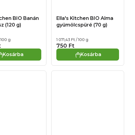
itchen BIO Banán
Ella's Kitchen BIO Alma
z (120 g)
gyümölcspüré (70 g)
Egységár:
 100 g
1 071,43 Ft / 100 g
t
750 Ft
Kosárba
Kosárba