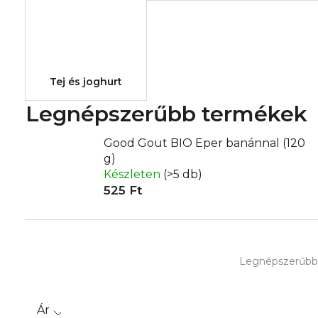
Tej és joghurt
Legnépszerűbb termékek
Good Gout BIO Eper banánnal (120
g)
Készleten
(>5 db)
525 Ft
T
Legnépszerűbb
e
r
Ár