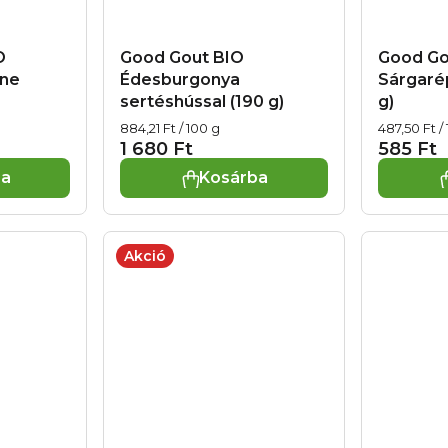
O
Good Gout BIO
Good Go
gne
Édesburgonya
Sárgaré
sertéshússal (190 g)
g)
Egységár:
Egységár:
884,21 Ft / 100 g
487,50 Ft /
1 680 Ft
585 Ft
ba
Kosárba
Akció