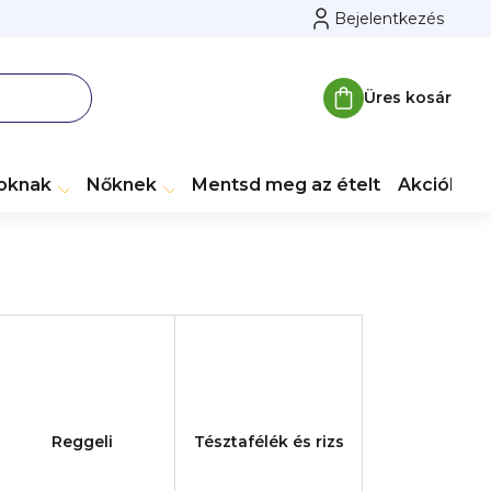
Bejelentkezés
Üres kosár
Kosár
toknak
Nőknek
Mentsd meg az ételt
Akciók
M
Reggeli
Tésztafélék és rizs