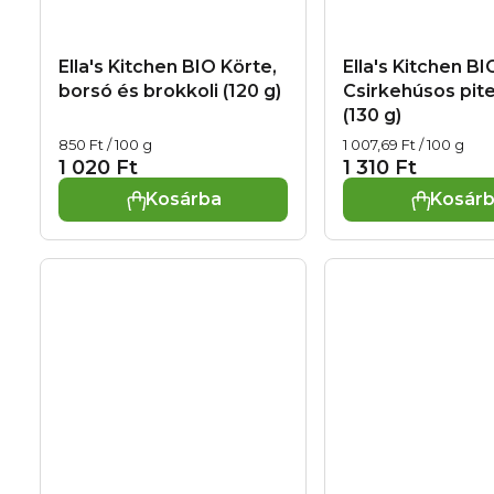
Ella's Kitchen BIO Körte,
Ella's Kitchen BI
borsó és brokkoli (120 g)
Csirkehúsos pite
(130 g)
Egységár:
Egységár:
850 Ft / 100 g
1 007,69 Ft / 100 g
1 020 Ft
1 310 Ft
Kosárba
Kosár