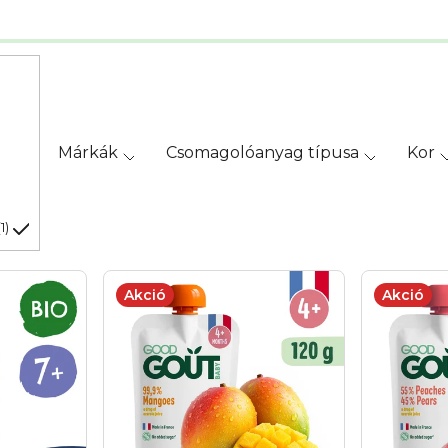
Márkák
Csomagolóanyag típusa
Kor
1
Akció
Akció