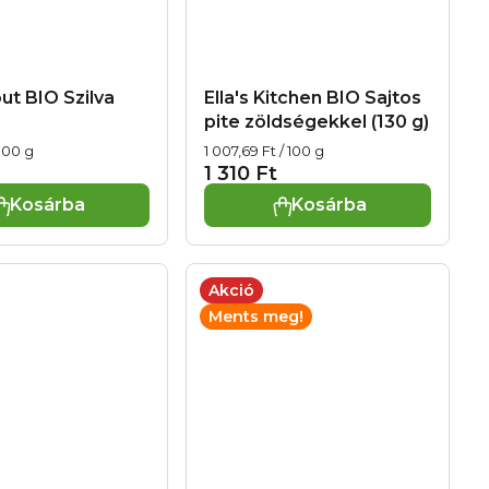
t BIO Szilva
Ella's Kitchen BIO Sajtos
pite zöldségekkel (130 g)
Egységár:
 100 g
1 007,69 Ft / 100 g
1 310 Ft
Kosárba
Kosárba
Akció
Ments meg!