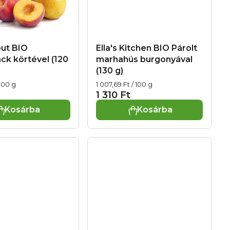
ut BIO
Ella's Kitchen BIO Párolt
ck körtével (120
marhahús burgonyával
(130 g)
Egységár:
 100 g
1 007,69 Ft / 100 g
1 310 Ft
Kosárba
Kosárba