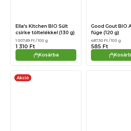
Ella's Kitchen BIO Sült
Good Gout BIO 
csirke töltelékkel (130 g)
füge (120 g)
Egységár:
Egységár:
1 007,69 Ft / 100 g
487,50 Ft / 100 g
1 310 Ft
585 Ft
Kosárba
Kosár
Akció