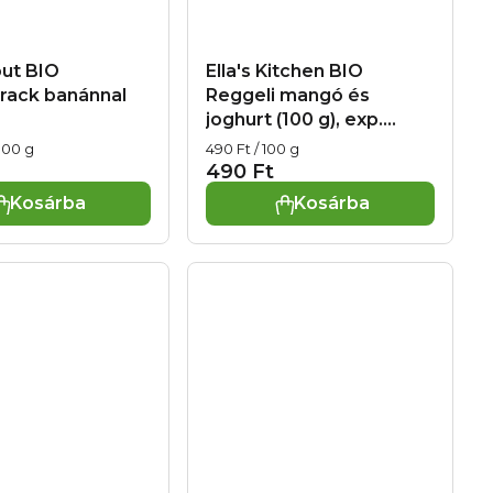
ut BIO
Ella's Kitchen BIO
rack banánnal
Reggeli mangó és
joghurt (100 g), exp.
31.08.2026
Egységár:
 100 g
490 Ft / 100 g
490 Ft
Kosárba
Kosárba