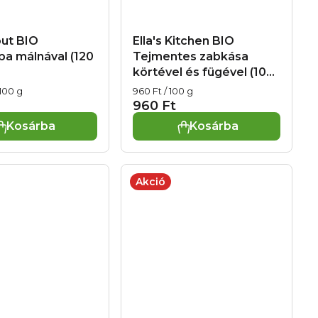
ut BIO
Ella's Kitchen BIO
pa málnával (120
Tejmentes zabkása
körtével és fügével (100
g)
Egységár:
 100 g
960 Ft / 100 g
960 Ft
Kosárba
Kosárba
Akció