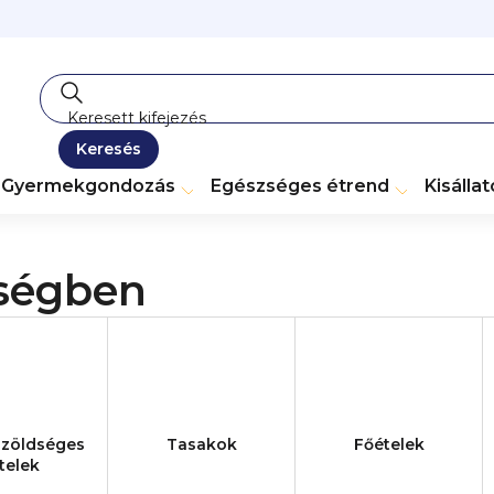
Keresés
Gyermekgondozás
Egészséges étrend
Kisálla
őségben
-zöldséges
Tasakok
Főételek
telek