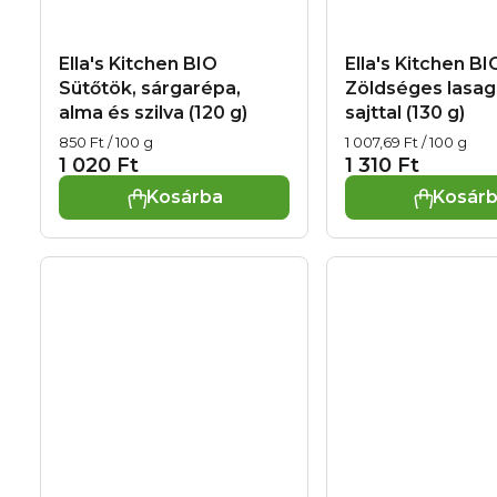
Ella's Kitchen BIO
Ella's Kitchen BI
Sütőtök, sárgarépa,
Zöldséges lasa
alma és szilva (120 g)
sajttal (130 g)
Egységár:
Egységár:
850 Ft / 100 g
1 007,69 Ft / 100 g
1 020 Ft
1 310 Ft
Kosárba
Kosár