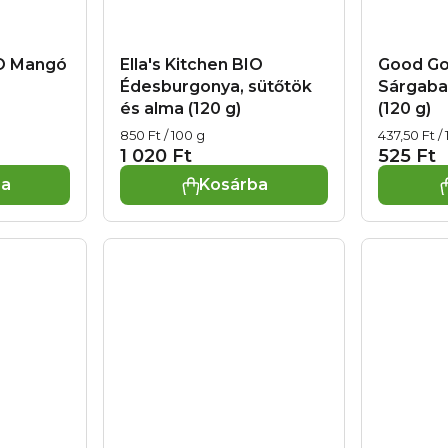
IO Mangó
Ella's Kitchen BIO
Good Go
Édesburgonya, sütőtök
Sárgaba
és alma (120 g)
(120 g)
Egységár:
Egységár:
850 Ft / 100 g
437,50 Ft /
1 020 Ft
525 Ft
ba
Kosárba