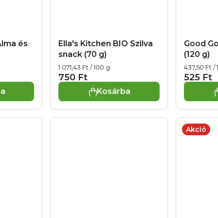
Alma és
Ella's Kitchen BIO Szilva
Good Gou
snack (70 g)
(120 g)
Egységár:
Egységár:
1 071,43 Ft / 100 g
437,50 Ft /
750 Ft
525 Ft
ba
Kosárba
Akció