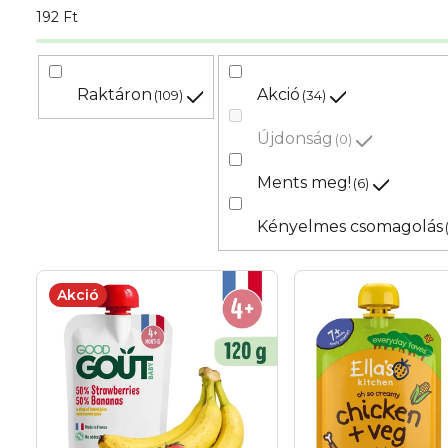
m
192
Ft
é
k
Raktáron
Akció
109
34
e
Újdonság
0
k
Ments meg!
6
r
Kényelmes csomagolás
e
T
n
Akció
e
d
r
e
m
z
é