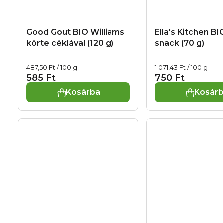
Good Gout BIO Williams
Ella's Kitchen B
körte céklával (120 g)
snack (70 g)
Egységár:
Egységár:
487,50 Ft / 100 g
1 071,43 Ft / 100 g
585 Ft
750 Ft
Kosárba
Kosár