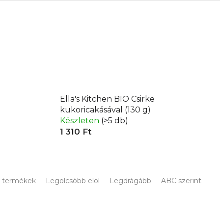
Ella's Kitchen BIO Csirke
kukoricakásával (130 g)
Készleten
(>5 db)
1 310 Ft
 termékek
Legolcsóbb elöl
Legdrágább
ABC szerint