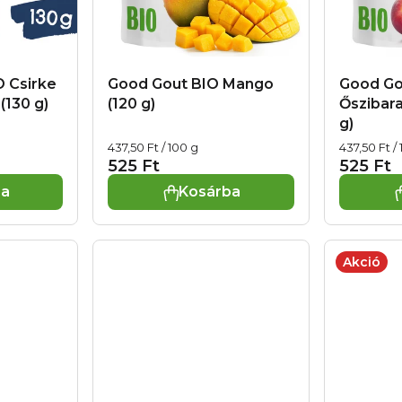
O Csirke
Good Gout BIO Mango
Good Go
(130 g)
(120 g)
Őszibara
g)
Egységár:
Egységár:
437,50 Ft / 100 g
437,50 Ft /
525 Ft
525 Ft
ba
Kosárba
Akció