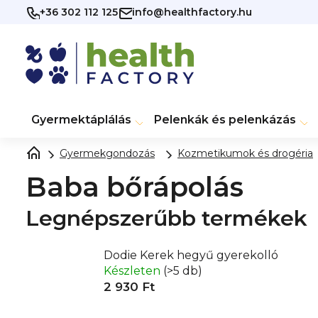
Ugrás
+36 302 112 125
info@healthfactory.hu
a
fő
tartalomhoz
Gyermektáplálás
Pelenkák és pelenkázás
Gyermekgondozás
Kozmetikumok és drogéria
Baba bőrápolás
Legnépszerűbb termékek
Dodie Kerek hegyű gyerekolló
Készleten
(>5 db)
2 930 Ft