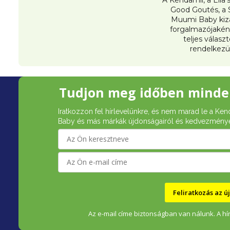
Good Goutés, a 
Muumi Baby kiz
forgalmazójakén
teljes válasz
rendelkezü
L
Tudjon meg időben minde
á
Iratkozzon fel hírlevelünkre, és nem marad le a Ken
b
Baby és más márkák újdonságairól és kedvezménye
l
é
c
Feliratkozás az 
Az e-mail címe biztonságban van nálunk. A hír