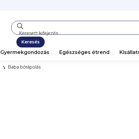
Keresés
Gyermekgondozás
Egészséges étrend
Kisálla
Baba bőrápolás