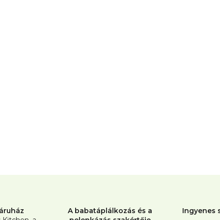
L
i
s
t
áruház
A babatáplálkozás és a
Ingyenes s
a
s Kitchen, a
pelenkázás szakértője