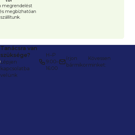
 megrendelést
 és megbízhatóan
iszállítunk.
Tanácsra van
szüksége?
H–P
írjon
Kövessen
9:00–
Lépjen
bármikor
minket:
16:00
kapcsolatba
velünk