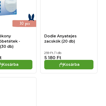
ékony
Dodie Anyatejes
óbetétek -
zacskók (20 db)
 (30 db)
Egységár:
259 Ft / 1 db
t
5 180 Ft
Kosárba
Kosárba