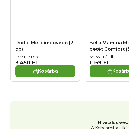
Dodie Mellbimbóvédő (2
Bella Mamma Mel
db)
betét Comfort (
Egységár:
Egységár:
1 725 Ft / 1 db
38,63 Ft / 1 db
3 450 Ft
1 159 Ft
Kosárba
Kosár
Hivatalos web
A Kendamil, a Ella'