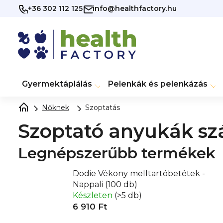
Ugrás
+36 302 112 125
info@healthfactory.hu
a
fő
tartalomhoz
Gyermektáplálás
Pelenkák és pelenkázás
Nőknek
Szoptatás
Szoptató anyukák sz
Legnépszerűbb termékek
Dodie Vékony melltartóbetétek -
Nappali (100 db)
Készleten
(>5 db)
6 910 Ft