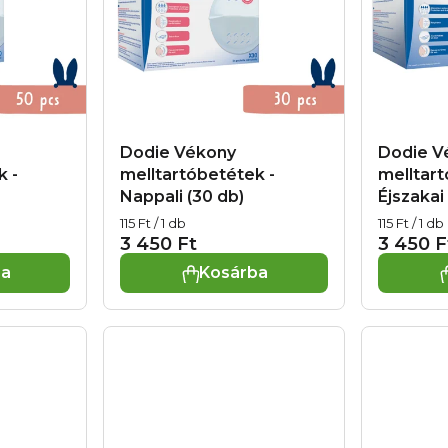
Dodie Vékony
Dodie V
k -
melltartóbetétek -
melltart
Nappali (30 db)
Éjszakai
Egységár:
Egységár:
115 Ft / 1 db
115 Ft / 1 db
3 450 Ft
3 450 F
ba
Kosárba