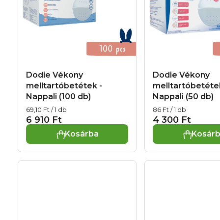
m
d
é
e
k
z
e
é
Dodie Vékony
Dodie Vékony
k
melltartóbetétek -
melltartóbetéte
s
Nappali (100 db)
Nappali (50 db)
l
e
Egységár:
Egységár:
69,10 Ft / 1 db
86 Ft / 1 db
i
6 910 Ft
4 300 Ft
Kosárba
Kosár
s
t
á
j
a