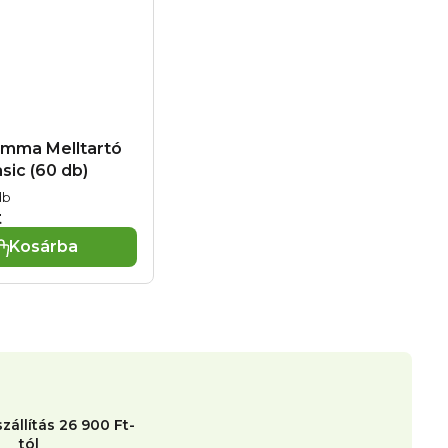
amma Melltartó
sic (60 db)
db
t
Kosárba
zállítás 26 900 Ft-
tól