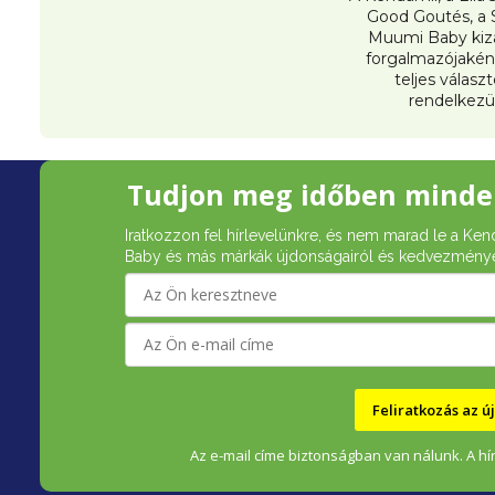
Good Goutés, a 
Muumi Baby kiz
forgalmazójakén
teljes válasz
rendelkezü
L
Tudjon meg időben minde
á
Iratkozzon fel hírlevelünkre, és nem marad le a Ken
b
Baby és más márkák újdonságairól és kedvezménye
l
é
c
Feliratkozás az 
Az e-mail címe biztonságban van nálunk. A hír