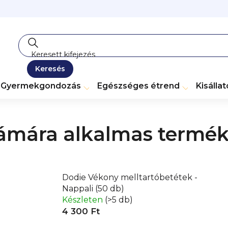
Keresés
Gyermekgondozás
Egészséges étrend
Kisálla
ámára alkalmas termé
Dodie Vékony melltartóbetétek -
Nappali (50 db)
Készleten
(>5 db)
4 300 Ft