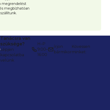
 megrendelést
 és megbízhatóan
iszállítunk.
Tanácsra van
szüksége?
H–P
írjon
Kövessen
9:00–
Lépjen
bármikor
minket:
16:00
kapcsolatba
velünk