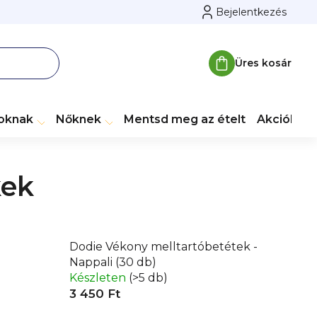
Bejelentkezés
Üres kosár
Kosár
toknak
Nőknek
Mentsd meg az ételt
Akciók
M
kek
Dodie Vékony melltartóbetétek -
Nappali (30 db)
Készleten
(>5 db)
3 450 Ft