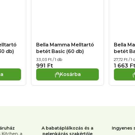
ltartó
Bella Mamma Melltartó
Bella M
30 db)
betét Basic (60 db)
betét Ba
Egységár:
Egységár:
33,03 Ft / 1 db
27,72 Ft / 1 
991 Ft
1 663 F
ba
Kosárba
L
i
s
t
áruház
A babatáplálkozás és a
Ingyenes s
a
s Kitchen, a
pelenkázás szakértője