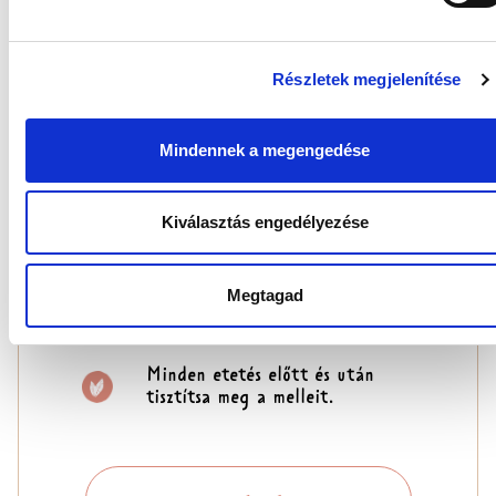
HASZNÁLATI ÚTMUTATÓ:
Tegyen egy párnát
a mellkasára.
Részletek megjelenítése
Távolítsa
el a ragasztópárnákat
, és
Mindennek a megengedése
vegye
fel a melltartót
,
enyhén nyomja meg
a párnát
,
hogy rögzítse azt.
Kiválasztás engedélyezése
Ügyeljen arra, hogy
a betéteket
naponta legalább
Megtagad
3-szor vagy minden
szoptatás után cserélje.
Minden etetés előtt
és után
tisztítsa meg
a melleit.