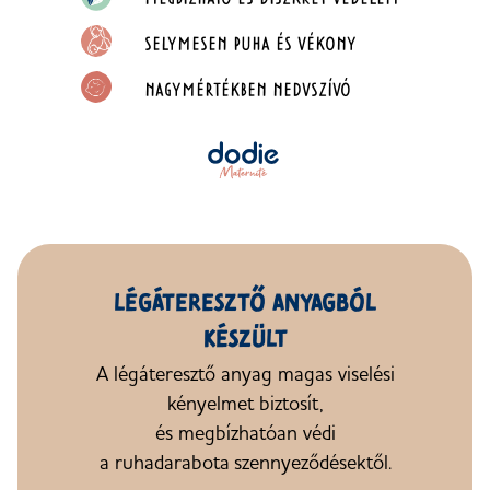
SELYMESEN PUHA ÉS VÉKONY
NAGYMÉRTÉKBEN NEDVSZÍVÓ
LÉGÁTERESZTŐ ANYAGBÓL
KÉSZÜLT
A légáteresztő anyag magas viselési
kényelmet biztosít,
és megbízhatóan
védi
a ruhadarabot
a
szennyeződésektől
.