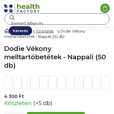
Ugrás
a
Kosá
fő
tartalomhoz
Keresés
Nőknek
Szoptatás
Dodie Vékony
melltartóbetétek - Nappali (50 db)
Dodie Vékony
melltartóbetétek - Nappali (50
db)
4 300 Ft
Készleten
(>5 db)