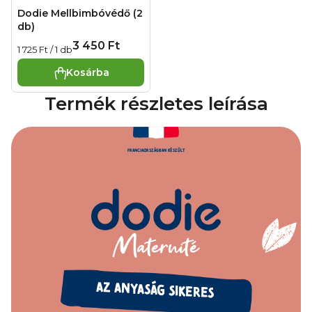
Dodie Mellbimbóvédő (2
db)
3 450 Ft
Egységár:
1 725 Ft / 1 db
Kosárba
Termék részletes leírása
FRANCIAORSZÁGBAN KÉSZÜLT
AZ ANYASÁG SIKERES