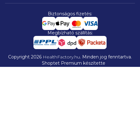
Biztonságos fizetés:
Megbízható szállítás:
Copyright 2026
HealthFactory.hu
. Minden jog fenntartva.
Shoptet Premium készítette