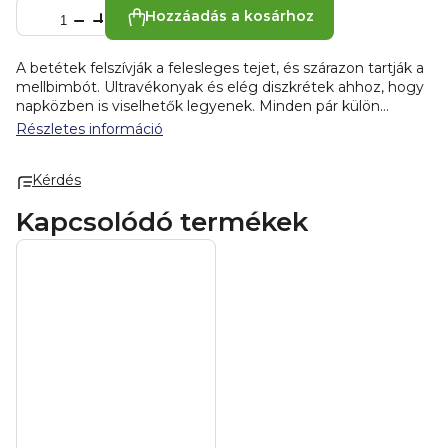
Hozzáadás a kosárhoz
A betétek felszívják a felesleges tejet, és szárazon tartják a
mellbimbót. Ultravékonyak és elég diszkrétek ahhoz, hogy
napközben is viselhetők legyenek. Minden pár külön
tasakban van csomagolva.
Összetevők:
nem szőtt szövet -
Részletes információ
SAP-golyók - PE-fólia
Használati utasítás:
helyezze a
párnát a mellére. Távolítsa el a ragasztópárnát, és tegye fel
Kérdés
a melltartóját, enyhén nyomja meg a párnát, hogy rögzítse
azt. Ügyeljen arra, hogy a betéteket naponta legalább 3-
Kapcsolódó termékek
szor vagy minden szoptatás után cserélje. Minden
szoptatás előtt és után tisztítsa meg a melleit.