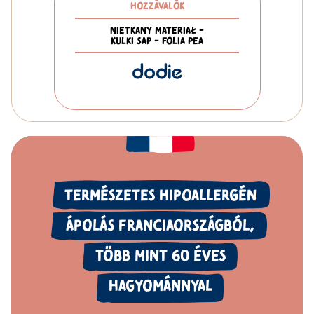
HOZZÁVALÓK
NIETKANY MATERIAŁ -
KULKI SAP - FOLIA PEA
TERMÉSZETES HIPOALLERGÉN
ÁPOLÁS FRANCIAORSZÁGBÓL,
TÖBB
MINT 60
ÉVES
HAGYOMÁNNYAL