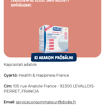
LEKÜZDENI
AZ EZZEL
JÁRÓ KEZDETI
KIHÍVÁSOKAT.
Kapcsolati adatok
Gyártó:
Health & Happiness France
Cím:
105 rue Anatole France - 92300 LEVALLOIS-
PERRET, FRANCIA
Email:
serviceconsommateur@dodie.fr