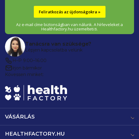
Feliratkozás az újdonságokra »
Az e-mail címe biztonságban van nálunk. A hírleveleket a
Healthfactory.hu üzemelteti.ti.
Tanácsra van szüksége?
Lépjen kapcsolatba velünk
H–P 9:00–16:00
írjon bármikor
Kövessen minket:
VÁSÁRLÁS
HEALTHFACTORY.HU