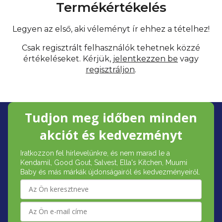
Termékértékelés
Legyen az első, aki véleményt ír ehhez a tételhez!
Csak regisztrált felhasználók tehetnek közzé
értékeléseket. Kérjük,
jelentkezzen be
vagy
regisztráljon
.
L
Tudjon meg időben minden
á
akciót és kedvezményt
b
Iratkozzon fel hírlevelünkre, és nem marad le a
l
Kendamil, Good Gout, Salvest, Ella's Kitchen, Muumi
é
Baby és más márkák újdonságairól és kedvezményeiről.
c