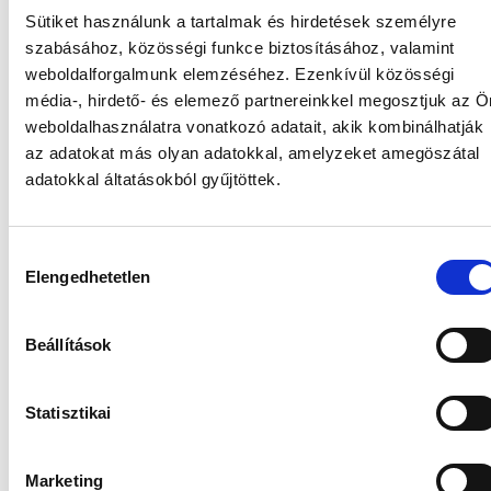
Sütiket használunk a tartalmak és hirdetések személyre
szabásához, közösségi funkce biztosításához, valamint
weboldalforgalmunk elemzéséhez.
Ezenkívül közösségi
média-, hirdető- és elemező partnereinkkel megosztjuk az Ö
KÉNYELMES
ÉS BIZTONSÁGOS
weboldalhasználatra vonatkozó adatait, akik kombinálhatják
az adatokat más olyan adatokkal, amelyzeket amegöszátal
ÉRZÉS
adatokkal áltatásokból gyűjtöttek.
A szuper nedvszívó mag
és a speciális
réteg elvezeti
a nedvességet a bőrtől.
Hozzájárulás
Elengedhetetlen
kiválasztása
Beállítások
Statisztikai
Marketing