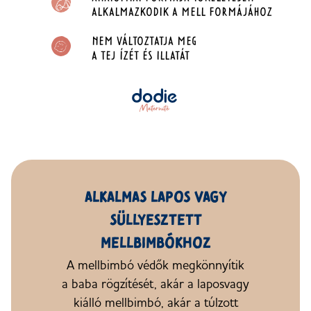
ALKALMAZKODIK
A MELL
FORMÁJÁHOZ
NEM VÁLTOZTATJA MEG
A TEJ ÍZÉT ÉS ILLATÁT
ALKALMAS LAPOS VAGY
SÜLLYESZTETT
MELLBIMBÓKHOZ
A mellbimbó védők megkönnyítik
a baba
rögzítését, akár
a lapos
vagy
kiálló mellbimbó, akár
a túlzott