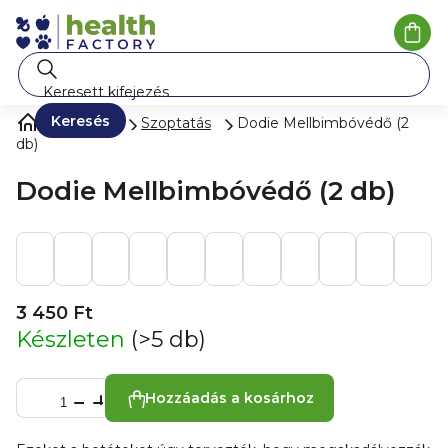
Ugrás
a
Kosá
fő
tartalomhoz
Keresés
Nőknek
Szoptatás
Dodie Mellbimbóvédő (2
db)
Dodie Mellbimbóvédő (2 db)
3 450 Ft
Készleten
(>5 db)
Hozzáadás a kosárhoz