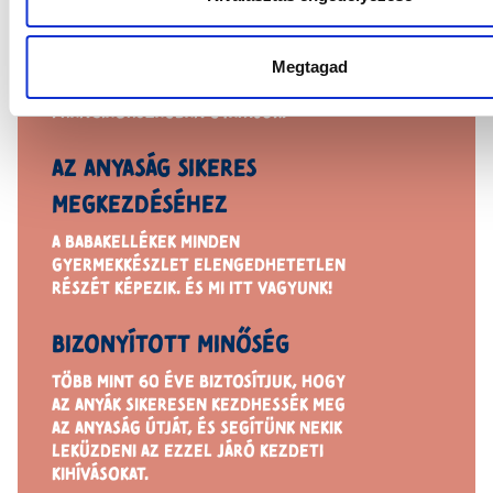
GYÁRTÁS
Megtagad
BÜSZKÉK VAGYUNK ARRA, HOGY
PORTFÓLIÓNK TÖBB MINT 80%-ÁT
FRANCIAORSZÁGBAN GYÁRTJUK.
AZ ANYASÁG SIKERES
MEGKEZDÉSÉHEZ
A BABAKELLÉKEK MINDEN
GYERMEKKÉSZLET ELENGEDHETETLEN
RÉSZÉT KÉPEZIK. ÉS MI ITT VAGYUNK!
BIZONYÍTOTT MINŐSÉG
TÖBB MINT 60 ÉVE BIZTOSÍTJUK, HOGY
AZ ANYÁK SIKERESEN KEZDHESSÉK MEG
AZ ANYASÁG ÚTJÁT, ÉS SEGÍTÜNK NEKIK
LEKÜZDENI AZ EZZEL JÁRÓ KEZDETI
KIHÍVÁSOKAT.