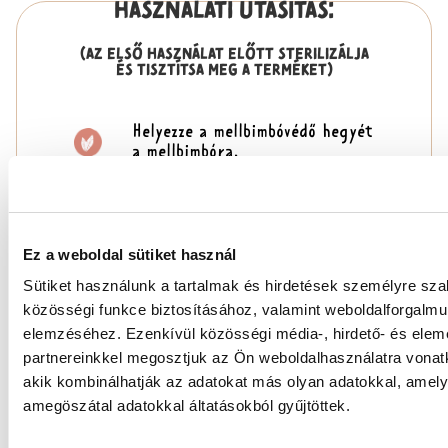
HASZNÁLATI UTASÍTÁS:
(AZ ELSŐ HASZNÁLAT ELŐTT STERILIZÁLJA
ÉS TISZTÍTSA MEG A TERMÉKET)
Helyezze a mellbimbóvédő hegyét
a mellbimbóra.
A kivágást igazítsa úgy, hogy
a baba
orra
a bőréhez
érjen.
Ez a weboldal sütiket használ
Hagyja, hogy
a baba
szopjon.
Sütiket használunk a tartalmak és hirdetések személyre sz
Minden használat után forró
közösségi funkce biztosításához, valamint weboldalforgalm
szappanos vízzel mossa
elemzéséhez.
Ezenkívül közösségi média-, hirdető- és ele
ki és öblítse le.
partnereinkkel megosztjuk az Ön weboldalhasználatra vonatk
akik kombinálhatják az adatokat más olyan adatokkal, amel
amegöszátal adatokkal áltatásokból gyűjtöttek.