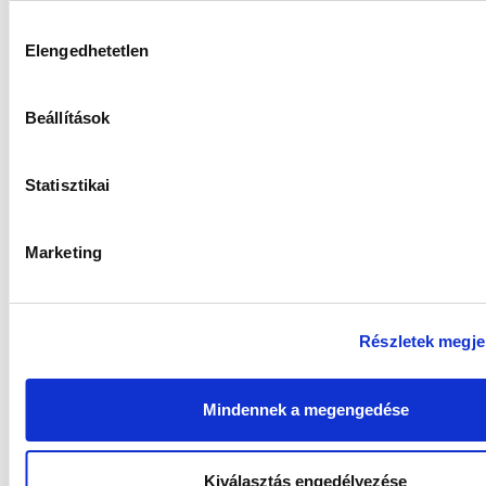
HOZZÁVALÓK
Hozzájárulás
Elengedhetetlen
kiválasztása
SZILIKON (BPA-MENTES)
Beállítások
Statisztikai
Marketing
TERMÉSZETES HIPOALLERGÉN
ÁPOLÁS FRANCIAORSZÁGBÓL,
Részletek megje
TÖBB
MINT 60
ÉVES
HAGYOMÁNNYAL
Mindennek a megengedése
BECSÜLETES FRANCIA
Kiválasztás engedélyezése