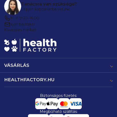
Tanácsra van szüksége?
Lépjen kapcsolatba velünk
H–P 9:00–16:00
írjon bármikor
Kövessen minket:
VÁSÁRLÁS
HEALTHFACTORY.HU
Biztonságos fizetés:
Megbízható szállítás: