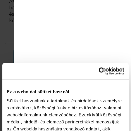
Az ápolás hipoallergén, vegán és
bőrgyógyászatilag tesztelt. Kényeztesse magát
és kis kincseit természetes összetevőkből
készült, gyengéd termékekkel.
T
e
r
m
é
Ez a weboldal sütiket használ
k
Sütiket használunk a tartalmak és hirdetések személyre
e
szabásához, közösségi funkce biztosításához, valamint
Dodie Fürdő hőmérő
Dodie Kerek hegyű
k
gyerekolló
weboldalforgalmunk elemzéséhez.
Ezenkívül közösségi
média-, hirdető- és elemező partnereinkkel megosztjuk
l
3 450 Ft
2 930 Ft
Egységár:
Egységár:
3 450 Ft / 1 db
2 930 Ft / 1 db
az Ön weboldalhasználatra vonatkozó adatait, akik