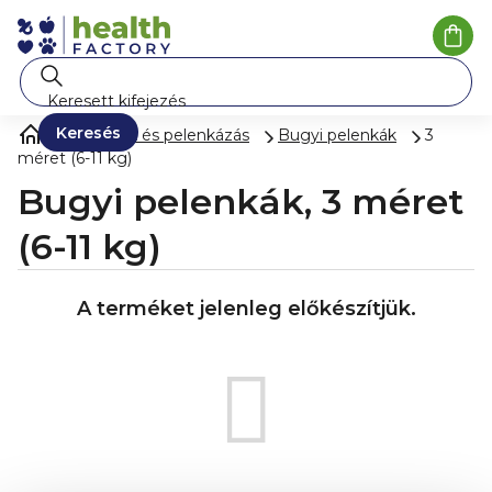
Ugrás
a
Kosá
fő
tartalomhoz
Keresés
Pelenkák és pelenkázás
Bugyi pelenkák
3
méret (6-11 kg)
Bugyi pelenkák, 3 méret
(6-11 kg)
A terméket jelenleg előkészítjük.