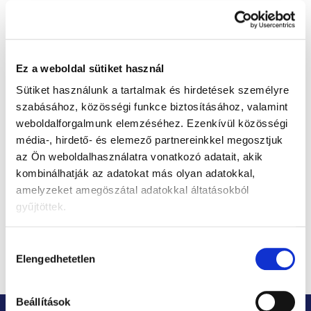
De a többi kategóriát is megtekintheti.
Vásárlás folytatása
Ez a weboldal sütiket használ
Sütiket használunk a tartalmak és hirdetések személyre
szabásához, közösségi funkce biztosításához, valamint
Hivatalos webáruház
A Kendamil, a Ella's Kitchen, a Good Goutés, a
weboldalforgalmunk elemzéséhez.
Ezenkívül közösségi
Salvest a Muumi Baby kizárólagos
média-, hirdető- és elemező partnereinkkel megosztjuk
forgalmazójaként mindig teljes választékkal
az Ön weboldalhasználatra vonatkozó adatait, akik
rendelkezünk.
kombinálhatják az adatokat más olyan adatokkal,
A babatáplálkozás és a pelenkázás szakértője
amelyzeket amegöszátal adatokkal áltatásokból
Tökéletesen ismerjük termékeinket. Ne féljenek
gyűjtöttek.
kérdezni tőlünk bármit.
Ingyenes szállítás 26 900 Ft-tól
Hozzájárulás
Minden megrendelést gyorsan és megbízhatóan
Elengedhetetlen
kiválasztása
kiszállítunk.
L
Beállítások