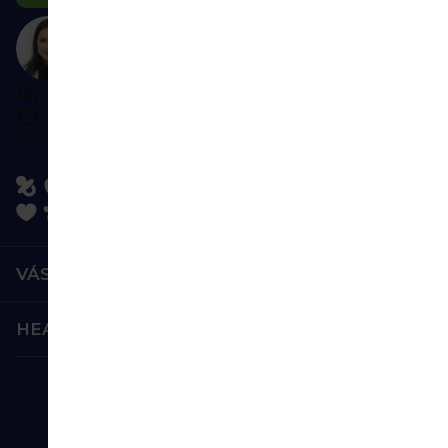
Tanácsra van szüksége?
Lépjen kapcsolatba velünk
H–P 9:00–16:00
írjon bármikor
Kövessen minket:
VÁSÁRLÁS
HEALTHFACTORY.HU
Biztonságos fizetés: