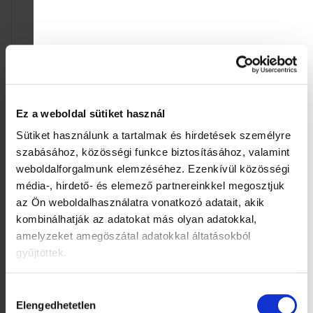
á
j
a
Ez a weboldal sütiket használ
Sütiket használunk a tartalmak és hirdetések személyre
4Slim Eredeti
4Slim Csokoládé
cikóriaalapú édesítőszer
ízesítésû cikória öntet
szabásához, közösségi funkce biztosításához, valamint
(700 g)
(700 g)
weboldalforgalmunk elemzéséhez.
Ezenkívül közösségi
2 852 Ft
3 166 Ft
média-, hirdető- és elemező partnereinkkel megosztjuk
Egységár:
Egységár:
407,43 Ft / 100 g
452,29 Ft / 100 g
az Ön weboldalhasználatra vonatkozó adatait, akik
Kosárba
Kosárba
kombinálhatják az adatokat más olyan adatokkal,
amelyzeket amegöszátal adatokkal áltatásokból
gyűjtöttek.
Akció
Hozzájárulás
Elengedhetetlen
kiválasztása