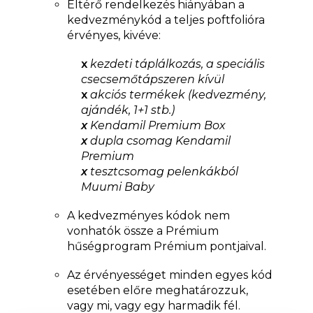
Eltérő rendelkezés hiányában a
kedvezménykód a teljes poftfolióra
érvényes, kivéve:
x
kezdeti táplálkozás, a speciális
csecsemőtápszeren kívül
x
akciós termékek (kedvezmény,
ajándék, 1+1 stb.)
x
Kendamil Premium Box
x
dupla csomag Kendamil
Premium
x
tesztcsomag pelenkákból
Muumi Baby
A kedvezményes kódok nem
vonhatók össze a Prémium
hűségprogram Prémium pontjaival.
Az érvényességet minden egyes kód
esetében előre meghatározzuk,
vagy mi, vagy egy harmadik fél.