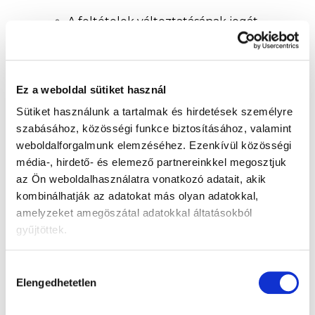
A feltételek változtatásának jogát
fenntartjuk.
A kedvezmény jogilag nem
érvényesíthető, a kedvezményes
Ez a weboldal sütiket használ
kupon készpénzben nem váltható
Sütiket használunk a tartalmak és hirdetések személyre
be.
szabásához, közösségi funkce biztosításához, valamint
Az ingyenes szállítás értékét a kosár
weboldalforgalmunk elemzéséhez.
Ezenkívül közösségi
értéke határozza meg a
média-, hirdető- és elemező partnereinkkel megosztjuk
kedvezmény alkalmazása után. (Pl.:
az Ön weboldalhasználatra vonatkozó adatait, akik
Vásárlás 26 900 Ft-tól, ingyenes
kombinálhatják az adatokat más olyan adatokkal,
kiszállításom van, 1000 Ft-tól
amelyzeket amegöszátal adatokkal áltatásokból
kedvezményt alkalmazok, a vásárlás
gyűjtöttek.
most 25 900 Ft-tól, és már nem
vagyok jogosult ingyenes szállításra.)
Hozzájárulás
Elengedhetetlen
A KUPON BEVÁLTÁSÁNAK
kiválasztása