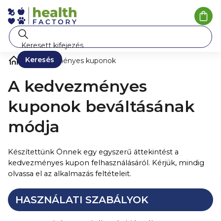
Ugrás
a
Kosá
fő
tartalomhoz
Keresés
Kedvezményes kuponok
A kedvezményes
kuponok beváltásának
módja
Készítettünk Önnek egy egyszerű áttekintést a
kedvezményes kupon felhasználásáról. Kérjük, mindig
olvassa el az alkalmazás feltételeit.
HASZNÁLATI SZABÁLYOK