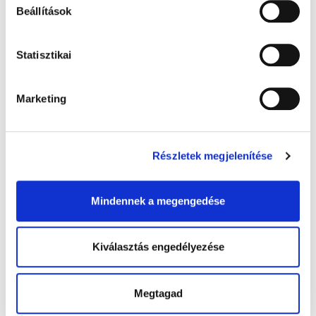
Válassza ki a termékeket és tegye a kosárba
Beállítások
Írja be a kedvezménykódot a kosárban a
"Kedvezménykupon" mezőbe.
Erősítse meg a kedvezménykódot a
Statisztikai
"Hozzáadás" gombbal.
Amikor a kosár oldal betöltődik, látni fogja
azokat a tételeket, amelyek esetében a
Marketing
kedvezmény feltétele teljesült, a csökkentett
árral.
Részletek megjelenítése
Mindennek a megengedése
Segítettek Önnek ezek az információk? Ha nem, írjon
nekünk.
Kiválasztás engedélyezése
LENNE EGY KÉRDÉSEM
Megtagad