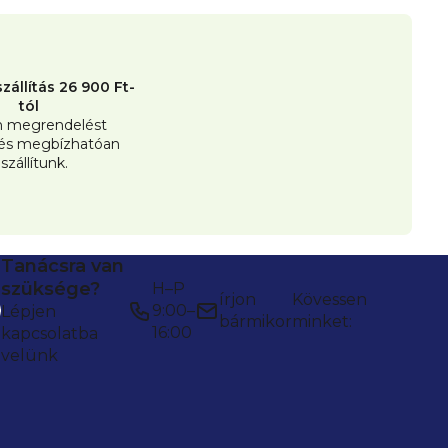
zállítás 26 900 Ft-
tól
 megrendelést
 és megbízhatóan
iszállítunk.
Tanácsra van
szüksége?
H–P
írjon
Kövessen
9:00–
Lépjen
bármikor
minket:
16:00
kapcsolatba
velünk