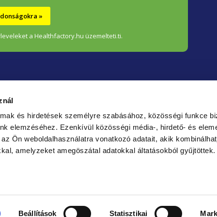
e
újdonságokra »
m
leveleket a Healthfactory.hu üzemelteti.ti.
e
i
znál
almak és hirdetések személyre szabásához, közösségi funkce bi
unk elemzéséhez.
Ezenkívül közösségi média-, hirdető- és elem
Bizt
 az Ön weboldalhasználatra vonatkozó adatait, akik kombinálhat
fizet
kal, amelyzeket amegöszátal adatokkal áltatásokból gyűjtöttek.
Beállítások
Statisztikai
Mark