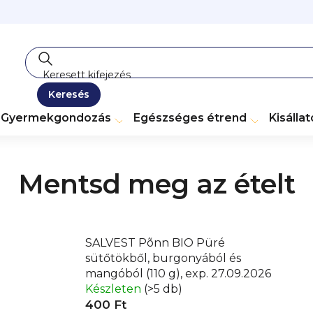
Keresés
Gyermekgondozás
Egészséges étrend
Kisálla
Mentsd meg az ételt
SALVEST Põnn BIO Püré
sütőtökből, burgonyából és
mangóból (110 g), exp. 27.09.2026
Készleten
(>5 db)
400 Ft