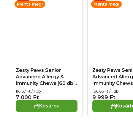
Ments meg!
Ments meg!
Zesty Paws Senior
Zesty Paws Seni
Advanced Allergy &
Advanced Allerg
Immunity Chews (60 db)
Immunity Chews 
– funkcionális eledel
– funkcionális el
Egységár:
Egységár:
116,67 Ft / 1 db
166,65 Ft / 1 db
idősebb kutyák számára
idősebb kutyák 
7 000 Ft
9 999 Ft
az immunrendszer
az immunrendsz
Kosárba
Kosár
támogatására és
támogatására é
allergiák esetén, exp.
allergiák esetén,
03.09.2026
07.10.2026