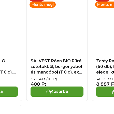
Ments meg!
Ments m
BIO
SALVEST Põnn BIO Püré
Zesty P
sütőtökből, burgonyából
(60 db),
110 g),
és mangóból (110 g), exp.
eledel k
27.09.2026
exp. 07.
Egységár:
Egységár:
363,64 Ft / 100 g
148,12 Ft / 1
400 Ft
8 887 F
ba
Kosárba