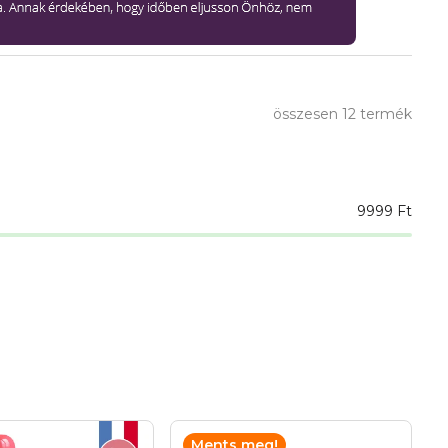
összesen
12
termék
9999
Ft
Ments meg!