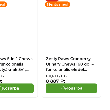
eg!
Ments meg!
aws 5-in-1 Chews
Zesty Paws Cranberry
 funkcionális
Urinary Chews (60 db) –
utyáknak 5v1,
funkcionális eledel
10.2026
kutyáknak a húgyutak
Egységár:
 db
148,12 Ft / 1 db
támogatására, exp.
t
8 887 Ft
16.10.2026
Kosárba
Kosárba