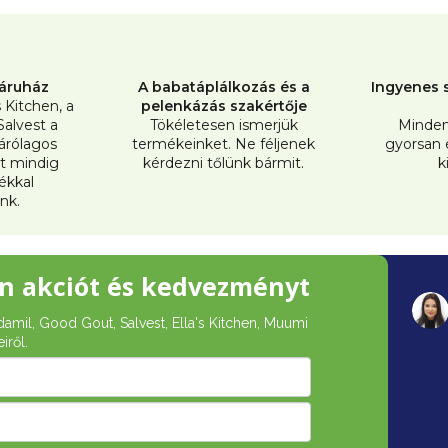
i
s
t
áruház
A babatáplálkozás és a
Ingyenes s
a
s Kitchen, a
pelenkázás szakértője
Salvest a
Tökéletesen ismerjük
Minden
i
árólagos
termékeinket. Ne féljenek
gyorsan
r
t mindig
kérdezni tőlünk bármit.
k
tékkal
á
nk.
n
y
n akciót és kedvezményt
í
t
damil, Good Gout, Salvest, Ella's Kitchen, Muumi
iről.
á
s
e
l