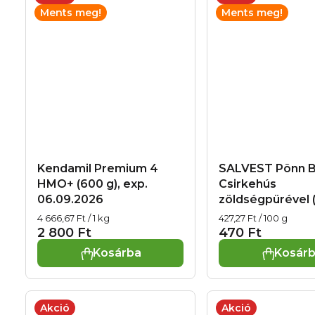
á
Ments meg!
Ments meg!
j
a
Kendamil Premium 4​
SALVEST Põnn 
HMO+ (600 g), exp.
Csirkehús
06.09.2026
zöldségpürével (
exp. 09.09.2026
Egységár:
Egységár:
4 666,67 Ft / 1 kg
427,27 Ft / 100 g
2 800 Ft
470 Ft
Kosárba
Kosár
Akció
Akció