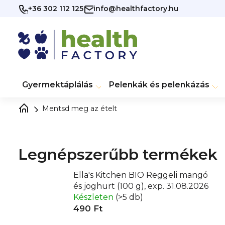
Ugrás
+36 302 112 125
info@healthfactory.hu
a
fő
tartalomhoz
Gyermektáplálás
Pelenkák és pelenkázás
Mentsd meg az ételt
Legnépszerűbb termékek
Ella's Kitchen BIO Reggeli mangó
és joghurt (100 g), exp. 31.08.2026
Készleten
(>5 db)
490 Ft