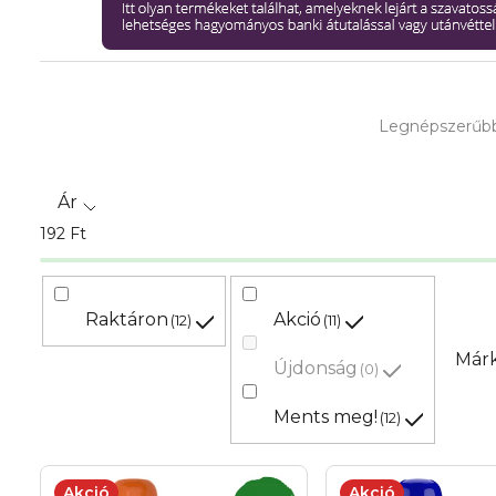
T
Legnépszerűb
e
r
Ár
m
192
Ft
é
k
Raktáron
Akció
12
11
e
Már
Újdonság
0
k
Ments meg!
12
r
T
Akció
Akció