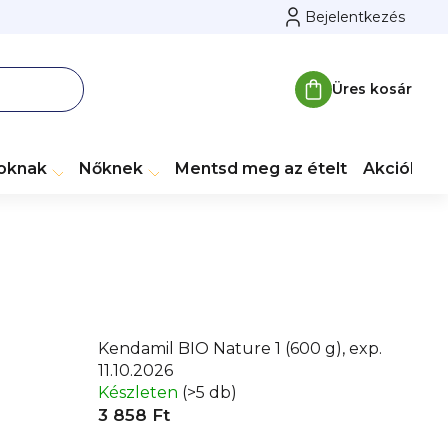
Bejelentkezés
Üres kosár
Kosár
toknak
Nőknek
Mentsd meg az ételt
Akciók
M
Kendamil BIO Nature 1 (600 g), exp.
11.10.2026
Készleten
(>5 db)
3 858 Ft