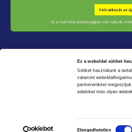
c
Feliratkozás az 
Az e-mail címe biztonságban van nálunk. A hír
Ez a weboldal sütiket has
HEALTHFACTORY.HU
Sütiket használunk a tart
valamint weboldalforgalm
Kik vagyunk?
partnereinkkel megosztjuk
Blog ❀
adatokat más olyan adatok
Karrier
Nyerményjáték szabályzat
Hozzájárulás
Copyright 2026
HealthFactory.hu
. Minden jog fenntartva.
Elengedhetetlen