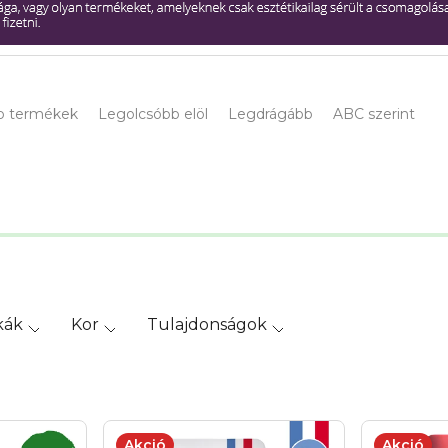
b termékek
Legolcsóbb elöl
Legdrágább
ABC szerint
kák
Kor
Tulajdonságok
Akció
Akció