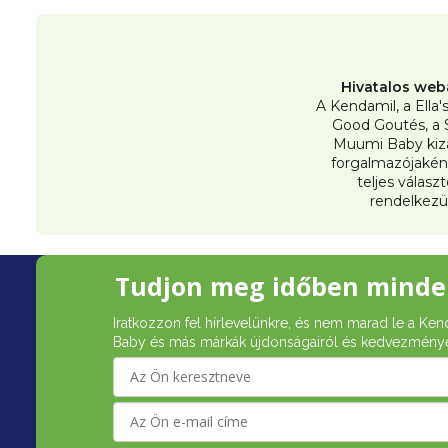
Hivatalos web
A Kendamil, a Ella'
Good Goutés, a 
Muumi Baby kiz
forgalmazójakén
teljes válasz
rendelkezü
L
Tudjon meg időben minde
á
Iratkozzon fel hírlevelünkre, és nem marad le a Ken
b
Baby és más márkák újdonságairól és kedvezménye
l
é