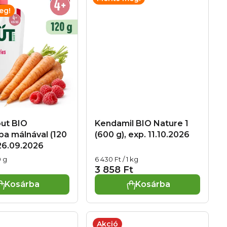
eg!
ut BIO
Kendamil BIO Nature 1
pa málnával (120
(600 g), exp. 11.10.2026
 26.09.2026
Egységár:
0 g
6 430 Ft / 1 kg
3 858 Ft
Kosárba
Kosárba
Akció