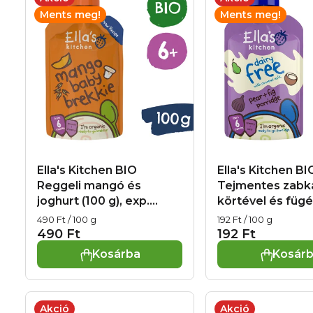
e
e
Ments meg!
Ments meg!
n
r
d
m
e
é
z
k
é
e
s
Ella's Kitchen BIO
Ella's Kitchen BI
k
Reggeli mangó és
Tejmentes zabk
e
joghurt (100 g), exp.
körtével és fügé
l
31.08.2026
g), exp. 30.09.2
Egységár:
Egységár:
490 Ft / 100 g
192 Ft / 100 g
i
490 Ft
192 Ft
Kosárba
Kosár
s
t
Akció
Akció