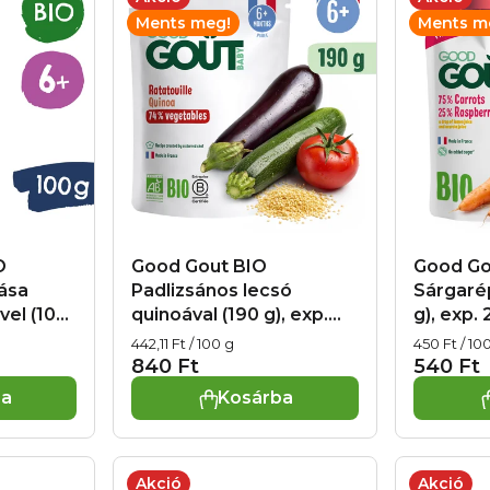
Ments meg!
Ments m
O
Good Gout BIO
Good Go
ása
Padlizsános lecsó
Sárgaré
vel (100
quinoával (190 g), exp.
g), exp.
026
07.10.2026
Egységár:
Egységár:
442,11 Ft / 100 g
450 Ft / 10
840 Ft
540 Ft
ba
Kosárba
Akció
Akció