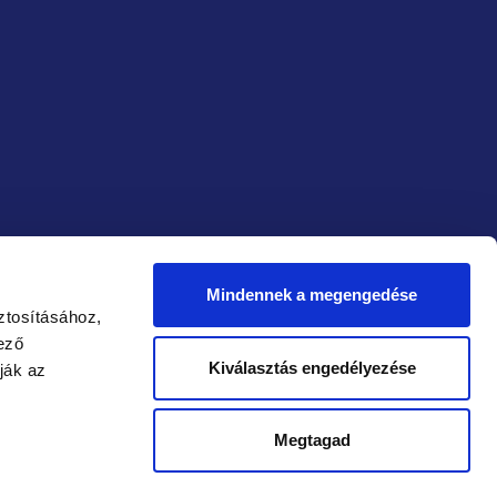
Mindennek a megengedése
ztosításához,
ező
Kiválasztás engedélyezése
onságos
Megbízható
ják az
és:
szállítás:
Megtagad