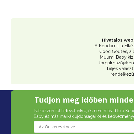
t
á
j
a
Hivatalos web
A Kendamil, a Ella'
Good Goutés, a 
Muumi Baby kiz
forgalmazójakén
teljes válasz
rendelkezü
L
Tudjon meg időben minde
á
Iratkozzon fel hírlevelünkre, és nem marad le a Ken
b
Baby és más márkák újdonságairól és kedvezménye
l