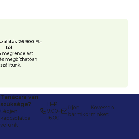
026
zállítás 26 900 Ft-
tól
 megrendelést
 és megbízhatóan
iszállítunk.
Tanácsra van
szüksége?
H–P
írjon
Kövessen
9:00–
Lépjen
bármikor
minket:
16:00
kapcsolatba
velünk