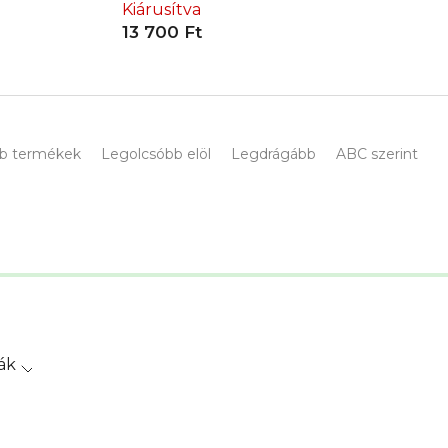
Kiárusítva
13 700 Ft
b termékek
Legolcsóbb elöl
Legdrágább
ABC szerint
ák