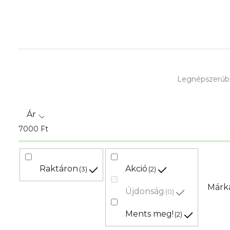
T
Legnépszerűb
e
r
Ár
m
7000
Ft
é
k
Raktáron
Akció
3
2
e
Márk
Újdonság
0
k
Ments meg!
2