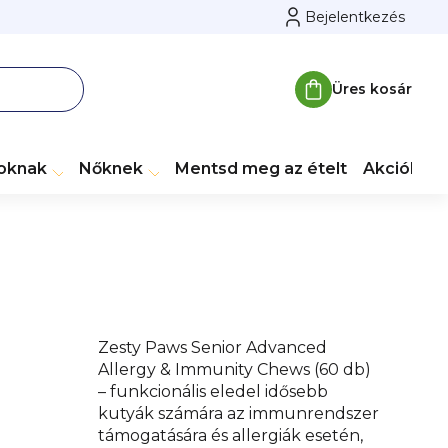
Bejelentkezés
Üres kosár
Kosár
toknak
Nőknek
Mentsd meg az ételt
Akciók
M
Zesty Paws Senior Advanced
Allergy & Immunity Chews (60 db)
– funkcionális eledel idősebb
kutyák számára az immunrendszer
támogatására és allergiák esetén,