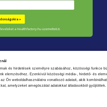
e
l
e
újdonságokra »
m
leveleket a Healthfactory.hu üzemelteti.ti.
e
i
znál
almak és hirdetések személyre szabásához, közösségi funkce bi
unk elemzéséhez.
Ezenkívül közösségi média-, hirdető- és elem
Bizt
 az Ön weboldalhasználatra vonatkozó adatait, akik kombinálhat
fizet
kal, amelyzeket amegöszátal adatokkal áltatásokból gyűjtöttek.