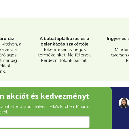
07.10.2026
03.09.2
L
i
s
t
áruház
A babatáplálkozás és a
Ingyenes s
a
s Kitchen, a
pelenkázás szakértője
Salvest a
Tökéletesen ismerjük
Minden
i
árólagos
termékeinket. Ne féljenek
gyorsan
r
t mindig
kérdezni tőlünk bármit.
k
tékkal
á
nk.
n
y
n akciót és kedvezményt
í
t
damil, Good Gout, Salvest, Ella's Kitchen, Muumi
iről.
á
s