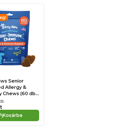
eg!
aws Senior
d Allergy &
y Chews (60 db)
onális eledel
 db
 kutyák számára
t
nrendszer
Kosárba
ására és
k esetén, exp.