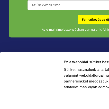
é
c
Feliratkozás az 
Az e-mail címe biztonságban van nálunk. A hír
Ez a weboldal sütiket has
HEALTHFACTORY.HU
Sütiket használunk a tart
valamint weboldalforgalm
Kik vagyunk?
partnereinkkel megosztjuk
Blog ❀
adatokat más olyan adatok
Karrier
Nyerményjáték szabályzat