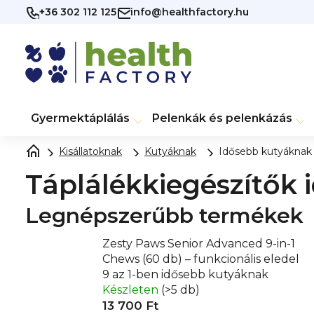
Ugrás
+36 302 112 125
info@healthfactory.hu
a
fő
tartalomhoz
Gyermektáplálás
Pelenkák és pelenkázás
Kisállatoknak
Kutyáknak
Idősebb kutyáknak
Táplálékkiegészítők
Legnépszerűbb termékek
Zesty Paws Senior Advanced 9-in-1
Chews (60 db) – funkcionális eledel
9 az 1-ben idősebb kutyáknak
Készleten
(>5 db)
13 700 Ft