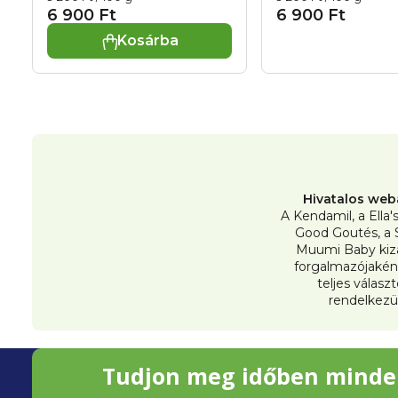
és a jó közérzet
emésztés előse
6 900 Ft
6 900 Ft
érdekében
és a szőrcsomók
Kosárba
Hivatalos web
A Kendamil, a Ella'
Good Goutés, a 
Muumi Baby kiz
forgalmazójakén
teljes válasz
rendelkezü
L
Tudjon meg időben minde