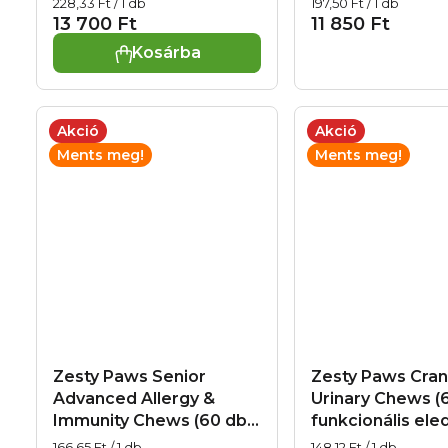
Egységár:
Egységár:
228,33 Ft / 1 db
197,50 Ft / 1 db
idősebb kutyáknak
támogatására
i
13 700 Ft
11 850 Ft
Kosárba
s
t
Akció
Akció
á
Ments meg!
Ments meg!
j
a
Zesty Paws Senior
Zesty Paws Cran
Advanced Allergy &
Urinary Chews (6
Immunity Chews (60 db)
funkcionális ele
– funkcionális eledel
kutyáknak a húg
Egységár:
Egységár:
166,65 Ft / 1 db
148,12 Ft / 1 db