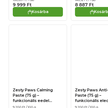
idősebb kutyák számára
támogatására, e
9 999 Ft
8 887 Ft
az immunrendszer
16.10.2026
Kosárba
Kosár
támogatására és
allergiák esetén, exp.
07.10.2026
Zesty Paws Calming
Zesty Paws Anti-
Paste (75 g) –
Paste (75 g) –
funkcionális eedel
funkcionális ele
macskáknak a nyugalom
macskáknak az
Egységár:
Egységár:
9 200 Ft / 100 g
9 200 Ft / 100 g