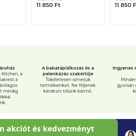
gítésére
emészt
11 850 Ft
11 850 
 ellen
L
i
s
t
áruház
A babatáplálkozás és a
Ingyenes s
a
s Kitchen, a
pelenkázás szakértője
Salvest a
Tökéletesen ismerjük
Minden
i
árólagos
termékeinket. Ne féljenek
gyorsan
r
t mindig
kérdezni tőlünk bármit.
k
tékkal
á
nk.
n
y
n akciót és kedvezményt
í