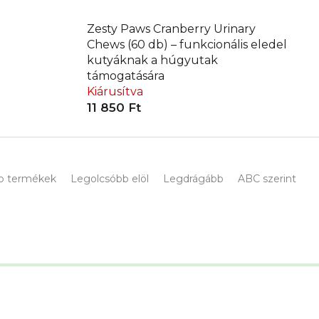
Zesty Paws Cranberry Urinary
Chews (60 db) – funkcionális eledel
kutyáknak a húgyutak
támogatására
Kiárusítva
11 850 Ft
b termékek
Legolcsóbb elöl
Legdrágább
ABC szerint