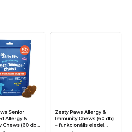
aws Senior
Zesty Paws Allergy &
d Allergy &
Immunity Chews (60 db)
y Chews (60 db)
– funkcionális eledel
onális eledel
kutyáknak az