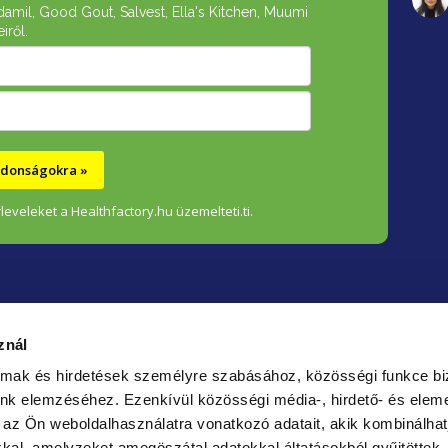
t
damil, Good Gout, Salvest, Ella's Kitchen, Muumi
iről.
á
s
e
l
e
újdonságokra »
m
leveleket a Healthfactory.hu üzemelteti.ti.
e
i
znál
almak és hirdetések személyre szabásához, közösségi funkce bi
unk elemzéséhez.
Ezenkívül közösségi média-, hirdető- és elem
Bizt
 az Ön weboldalhasználatra vonatkozó adatait, akik kombinálhat
fizet
kal, amelyzeket amegöszátal adatokkal áltatásokból gyűjtöttek.