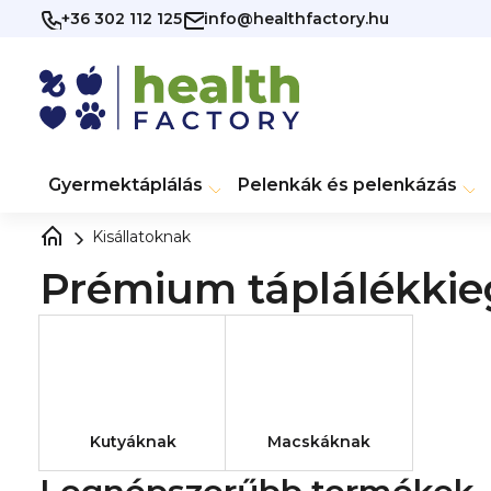
Ugrás
+36 302 112 125
info@healthfactory.hu
a
fő
tartalomhoz
Gyermektáplálás
Pelenkák és pelenkázás
Kisállatoknak
Prémium táplálékkie
Kutyáknak
Macskáknak