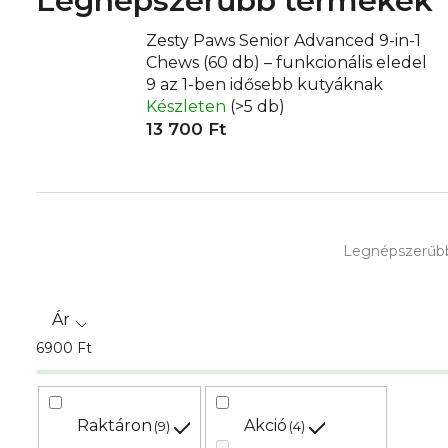
Legnépszerűbb termékek
Zesty Paws Senior Advanced 9-in-1
Chews (60 db) – funkcionális eledel
9 az 1-ben idősebb kutyáknak
Készleten
(>5 db)
13 700 Ft
T
Legnépszerűb
e
r
Ár
m
6900
Ft
é
k
Raktáron
Akció
9
4