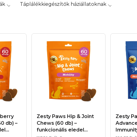
ák
Táplálékkiegészítők háziállatoknak
berry
Zesty Paws Hip & Joint
Zesty P
0 db) –
Chews (60 db) –
Advance
del
funkcionális eledel
Immunit
yutak
kutyáknak az ízületek és
– funkci