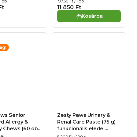
Egységár:
1 db
197,50 Ft / 1 db
 kutyák számára
immunrendszer
Ft
11 850 Ft
nrendszer
támogatására és
Kosárba
ására és
allergiákra
k esetén
eg!
aws Senior
Zesty Paws Urinary &
d Allergy &
Renal Care Paste (75 g) –
y Chews (60 db)
funkcionális eledel
onális eledel
macskáknak a húgyutak
Egységár:
 db
9 200 Ft / 100 g