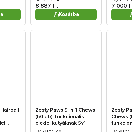
xp.
idősebb
8 887 Ft
7 000 F
az immu
ba
Kosárba
támogat
allergiá
03.09.2
Hairball
Zesty Paws 5-in-1 Chews
Zesty Pa
(60 db), funkcionális
Chews (6
del
eledel kutyáknak 5v1
funkcion
kutyákn
Egységár:
Egységár:
197,50 Ft / 1 db
197,50 Ft / 