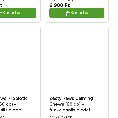
 kutyák számára
és a vesék
t
6 900 Ft
nrendszer
támogatására
Kosárba
Kosárba
ására és
k esetén, exp.
026
ws Probiotic
Zesty Paws Calming
0 db) –
Chews (60 db) –
ális eledel
funkcionális eledel
ak az
kutyáknak a nyugalom
Egységár:
1 db
197,50 Ft / 1 db