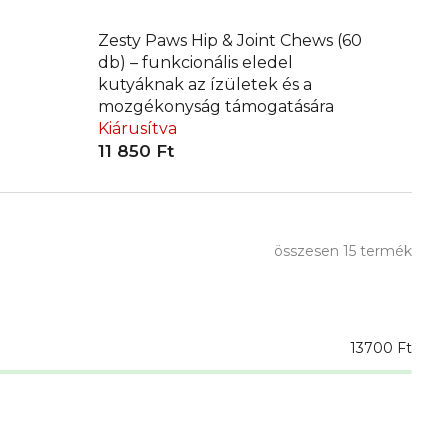
Zesty Paws Hip & Joint Chews (60
db) – funkcionális eledel
kutyáknak az ízületek és a
mozgékonyság támogatására
Kiárusítva
11 850 Ft
összesen
15
termék
13700
Ft