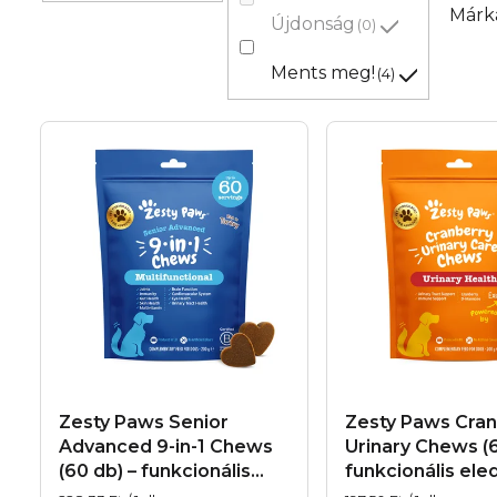
e
Márk
Újdonság
0
k
Ments meg!
4
r
T
e
e
n
r
d
m
e
é
z
k
é
e
s
Zesty Paws Senior
Zesty Paws Cran
k
Advanced 9-in-1 Chews
Urinary Chews (6
e
(60 db) – funkcionális
funkcionális ele
l
eledel 9 az 1-ben
kutyáknak a húg