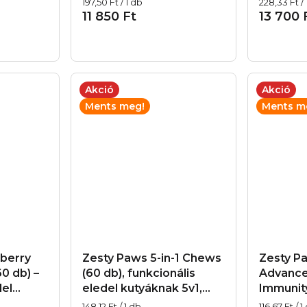
Egységár:
Egységár:
197,50 Ft / 1 db
228,33 Ft / 
a mozgékonyság
idősebb
11 850 Ft
13 700 
támogatására
az immu
támogat
allergiá
Akció
Akció
Ments meg!
Ments m
berry
Zesty Paws 5-in-1 Chews
Zesty P
0 db) –
(60 db), funkcionális
Advance
del
eledel kutyáknak 5v1,
Immunit
yutak
exp. 07.10.2026
– funkci
Egységár:
Egységár:
148,12 Ft / 1 db
116,67 Ft / 1