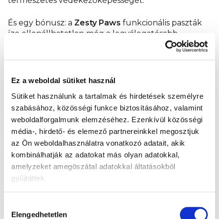
természetes védekezőképességét.
És egy bónusz: a
Zesty Paws
funkcionális paszták
íze ellenállhatatlan még a legválogatósabb
macskák számára is.
A funkcionális összetevők ereje
Ez a weboldal sütiket használ
A gondosan kiválasztott természetes összetevők
Sütiket használunk a tartalmak és hirdetések személyre
kombinációja támogatja a húgyutak és a vesék
szabásához, közösségi funkce biztosításához, valamint
egészségét, segít fenntartani a vizelet optimális pH-
weboldalforgalmunk elemzéséhez.
Ezenkívül közösségi
értékét, és hozzájárul a macskák általános
média-, hirdető- és elemező partnereinkkel megosztjuk
jóllétéhez.
az Ön weboldalhasználatra vonatkozó adatait, akik
kombinálhatják az adatokat más olyan adatokkal,
Exocyan™
– áfonyakoncentrátum
amelyzeket amegöszátal adatokkal áltatásokból
polifenolokkal és antioxidánsokkal a húgyutak
gyűjtöttek.
egészségének támogatására
D-mannóz
– nyírfakéregből származó
természetes cukor, amely segít fenntartani a
Hozzájárulás
Elengedhetetlen
húgyutak tisztaságát
kiválasztása