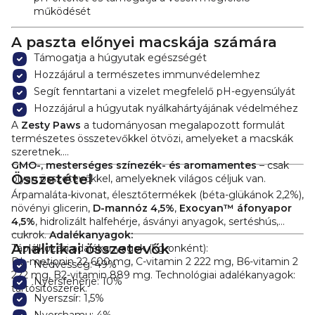
működését
A paszta előnyei macskája számára
Támogatja a húgyutak egészségét
Hozzájárul a természetes immunvédelemhez
Segít fenntartani a vizelet megfelelő pH-egyensúlyát
Hozzájárul a húgyutak nyálkahártyájának védelméhez
A
Zesty Paws
a tudományosan megalapozott formulát
természetes összetevőkkel ötvözi, amelyeket a macskák
szeretnek.
GMO-, mesterséges színezék- és aromamentes
– csak
Összetétel
olyan összetevőkkel, amelyeknek világos céljuk van.
Árpamaláta-kivonat, élesztőtermékek (béta-glükánok 2,2%),
növényi glicerin,
D-mannóz 4,5%
,
Exocyan™ áfonyapor
4,5%
, hidrolizált halfehérje, ásványi anyagok, sertéshús,
cukrok.
Adalékanyagok:
Analitikai összetevők
Táplálkozási adalékanyagok (kg-onként):
DL-metionin 22 600 mg, C-vitamin 2 222 mg, B6-vitamin 2
Nedvesség: 49%
222 mg, B2-vitamin 889 mg.
Technológiai adalékanyagok:
Nyersfehérje: 10%
tartósítószerek.
Nyerszsír: 1,5%