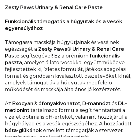
Zesty Paws Urinary & Renal Care Paste
Funkcionális támogatás a húgyutak és a vesék
egyensúlyához
Támogassa macskája húgyútjainak és veséinek
egészségét a
Zesty Paws® Urinary & Renal Care
Paste
segítségével! Ez a prémium
funkcionális
paszta
, amelyet állatorvosokkal együttműködve
fejlesztettek ki, ízletes formulát, játékos adagolási
formát és gondosan kiválasztott összetevőket kínál,
amelyek támogatják a húgyutak megfelelő
működését és macskája általános jó közérzetét.
Az
Exocyan® áfonyakivonatot
,
D-mannózt
és
DL-
metionint
tartalmazó formula segít fenntartani a
vizelet optimális pH-értékét, valamint hozzájárul a
húgyhólyag és a vesék egészségéhez. A hozzáadott
béta-glükánok
emellett támogatják a szervezet