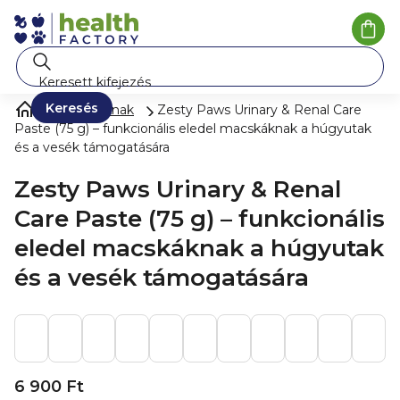
Ugrás
a
Kosá
fő
tartalomhoz
Keresés
Kisállatoknak
Zesty Paws Urinary & Renal Care
Paste (75 g) – funkcionális eledel macskáknak a húgyutak
és a vesék támogatására
Zesty Paws Urinary & Renal
Care Paste (75 g) – funkcionális
eledel macskáknak a húgyutak
és a vesék támogatására
6 900 Ft