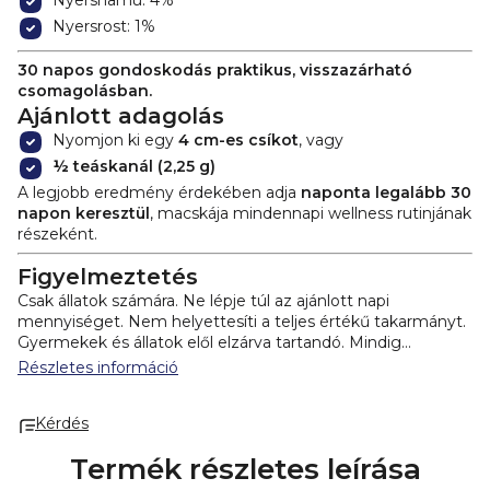
Nyershamu: 4%
Nyersrost: 1%
30 napos gondoskodás praktikus, visszazárható
csomagolásban.
Ajánlott adagolás
Nyomjon ki egy
4 cm-es csíkot
, vagy
½ teáskanál (2,25 g)
A legjobb eredmény érdekében adja
naponta legalább 30
napon keresztül
, macskája mindennapi wellness rutinjának
részeként.
Figyelmeztetés
Csak állatok számára. Ne lépje túl az ajánlott napi
mennyiséget. Nem helyettesíti a teljes értékű takarmányt.
Gyermekek és állatok elől elzárva tartandó. Mindig
biztosítson friss ivóvizet.
Tömeg:
75 g
Tárolás:
Hűvös,
Részletes információ
száraz helyen tárolandó.
Forgalmazó:
Health Academy s. r. o.
Kérdés
Zbraslavská 22/49
159 00 Prága
Termék részletes leírása
Cseh Köztársaság.