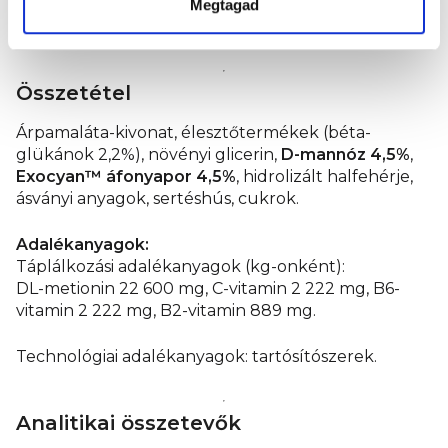
csak olyan összetevőkkel, amelyeknek világos
Megtagad
céljuk van.
Összetétel
Árpamaláta-kivonat, élesztőtermékek (béta-
glükánok 2,2%), növényi glicerin,
D-mannóz 4,5%
,
Exocyan™ áfonyapor 4,5%
, hidrolizált halfehérje,
ásványi anyagok, sertéshús, cukrok.
Adalékanyagok:
Táplálkozási adalékanyagok (kg-onként):
DL-metionin 22 600 mg, C-vitamin 2 222 mg, B6-
vitamin 2 222 mg, B2-vitamin 889 mg.
Technológiai adalékanyagok: tartósítószerek.
Analitikai összetevők