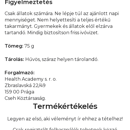
Figyelmeztetés
Csak állatok számára. Ne lépje túl az ajánlott napi
mennyiséget. Nem helyettesíti a teljes értékű
takarmányt. Gyermekek és állatok elől elzárva
tartandó. Mindig biztosítson friss ivóvizet.
Tömeg:
75 g
Tárolás:
Hűvös, száraz helyen tárolandó.
Forgalmazó:
Health Academy s. r. o.
Zbraslavská 22/49
159 00 Prága
Cseh Köztársaság.
Termékértékelés
Legyen az első, aki véleményt ír ehhez a tételhez!
Csak regisztrált felhasználók tehetnek közzé