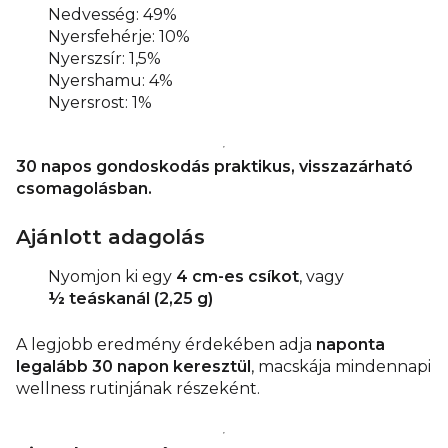
Nedvesség: 49%
Nyersfehérje: 10%
Nyerszsír: 1,5%
Nyershamu: 4%
Nyersrost: 1%
30 napos gondoskodás praktikus, visszazárható
csomagolásban.
Ajánlott adagolás
Nyomjon ki egy
4 cm-es csíkot
, vagy
½ teáskanál (2,25 g)
A legjobb eredmény érdekében adja
naponta
legalább 30 napon keresztül
, macskája mindennapi
wellness rutinjának részeként.