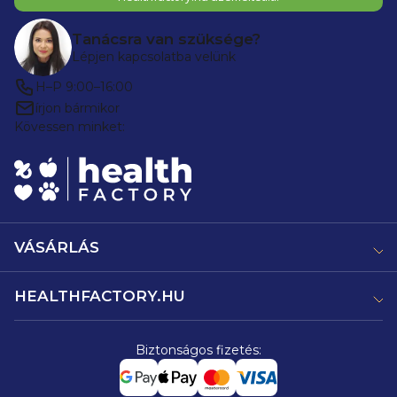
Tanácsra van szüksége?
Lépjen kapcsolatba velünk
H–P 9:00–16:00
írjon bármikor
Kövessen minket:
VÁSÁRLÁS
HEALTHFACTORY.HU
Biztonságos fizetés: