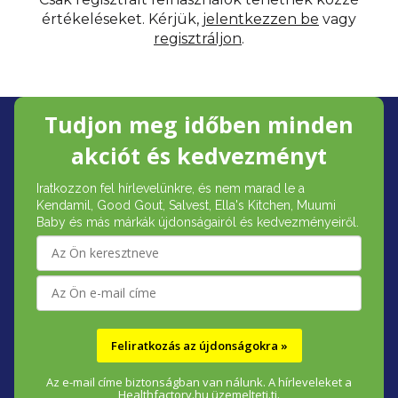
értékeléseket. Kérjük,
jelentkezzen be
vagy
regisztráljon
.
L
Tudjon meg időben minden
á
akciót és kedvezményt
b
Iratkozzon fel hírlevelünkre, és nem marad le a
l
Kendamil, Good Gout, Salvest, Ella's Kitchen, Muumi
é
Baby és más márkák újdonságairól és kedvezményeiről.
c
Feliratkozás az újdonságokra »
Az e-mail címe biztonságban van nálunk. A hírleveleket a
Healthfactory.hu üzemelteti.ti.