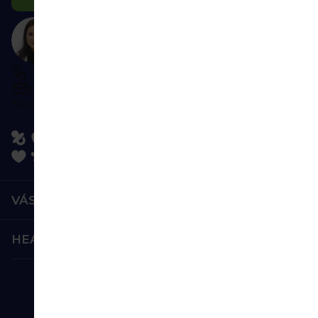
Tanácsra van szüksége?
Lépjen kapcsolatba velünk
H–P 9:00–16:00
írjon bármikor
Kövessen minket:
VÁSÁRLÁS
HEALTHFACTORY.HU
Biztonságos fizetés: