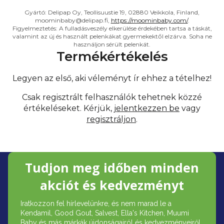
Gyártó: Delipap Oy, Teollisuustie 19, 02880 Veikkola, Finland,
moominbaby@delipap.fi,
https://moominbaby.com/
.
Figyelmeztetés: A fulladásveszély elkerülése érdekében tartsa a táskát,
valamint az új és használt pelenkákat gyermekektől elzárva. Soha ne
használjon sérült pelenkát.
Termékértékelés
Legyen az első, aki véleményt ír ehhez a tételhez!
Csak regisztrált felhasználók tehetnek közzé
értékeléseket. Kérjük,
jelentkezzen be
vagy
regisztráljon
.
L
Tudjon meg időben minden
á
akciót és kedvezményt
b
Iratkozzon fel hírlevelünkre, és nem marad le a
l
Kendamil, Good Gout, Salvest, Ella's Kitchen, Muumi
Baby és más márkák újdonságairól és kedvezményeiről.