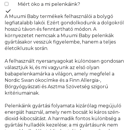
Miért öko a mi pelenkáink?
A Muumi Baby termékek felhasználói a bolygó
legfiatalabb lakói. Ezért gondolkodunk a dolgokról
hosszú távon és fenntartható módon. A
környezetet nemcsak a Muumi Baby pelenkák
gyártásakor vesszük figyelembe, hanem a teljes
életciklusuk során.
A felhasznált nyersanyagokat különösen gondosan
választjuk ki, és mi vagyunk az első olyan
babapelenkamárka a világon, amely megfelel a
Nordic Swan ökocímke és a Finn Allergia-,
Bőrgyógyászati és Asztma Szövetség szigorú
kritériumainak.
Pelenkáink gyártási folyamata kizárólag megújuló
energiát használ, amely nem bocsát ki káros szén-
dioxid-kibocsátást. A harmadik fontos különbség a
gyártási hulladék kezelése; a mi gyártásunk nem