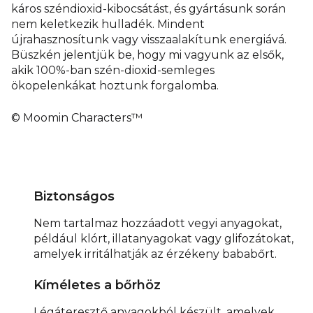
káros széndioxid-kibocsátást, és gyártásunk során
nem keletkezik hulladék. Mindent
újrahasznosítunk vagy visszaalakítunk energiává.
Büszkén jelentjük be, hogy mi vagyunk az elsők,
akik 100%-ban szén-dioxid-semleges
ökopelenkákat hoztunk forgalomba.
© Moomin Characters™
Biztonságos
Nem tartalmaz hozzáadott vegyi anyagokat,
például klórt, illatanyagokat vagy glifozátokat,
amelyek irritálhatják az érzékeny bababőrt.
Kíméletes a bőrhöz
Légáteresztő anyagokból készült, amelyek