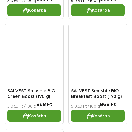
Egységár:
Egységár:
510,59 Ft / 100 g
510,59 Ft / 100 g
Kosárba
Kosárba
SALVEST Smushie BIO
SALVEST Smushie BIO
Green Boost (170 g)
Breakfast Boost (170 g)
868 Ft
868 Ft
Egységár:
Egységár:
510,59 Ft / 100 g
510,59 Ft / 100 g
Kosárba
Kosárba