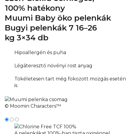
100% hatékony
Muumi Baby öko pelenkák
Bugyi pelenkák 7
16–26
kg
3×34 db
Hipoallergén és puha
Légáteresztő növényi rost anyag
Tökéletesen tart még fokozott mozgás esetén
is
© Moomin Characters™
A pelenkákat 100%-ban tiszta oxigénnel