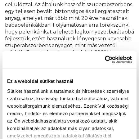
cellulózzal. Az általunk használt szuperabszorbens
egy teljesen bevált, biztonságos és allergiatesztelt
anyag, amelyet már több mint 20 éve használnak
babapelenkákban. Folyamatosan arra törekszünk,
hogy pelenkáinkat a lehető legkörnyezetbarátabbá
fejlesszük, ezért használunk lényegesen kevesebb
szuperabszorbens anyagot, mint más vezető
márkák. Ennek ellenére pelenkáink 100%-ban
hatékonyak, és olyan szerkezetűek, amely
egyenletesen osztja el a nedvességet a pelenkán
keresztül, és szárazon tartja a baba bőrét.
Ez a weboldal sütiket használ
A Muumi Baby pelenkák gondtalan és biztonságos
Sütiket használunk a tartalmak és hirdetések személyre
választást jelentenek babája számára, mert a
szabásához, közösségi funkce biztosításához, valamint
gyártás során felhasznált alapanyagok mindegyike
weboldalforgalmunk elemzéséhez.
Ezenkívül közösségi
megfelel a Nordic Swan Ecolabel és a Finn Allergia,
média-, hirdető- és elemező partnereinkkel megosztjuk
Bőr és Asztma Szövetség által meghatározott
szigorú kritériumoknak. Illatanyagmentesek, és
az Ön weboldalhasználatra vonatkozó adatait, akik
nem tartalmaznak klórt vagy glifozátot, amelyek
kombinálhatják az adatokat más olyan adatokkal,
irritálhatják a gyermekek érzékeny bőrét.
amelyzeket amegöszátal adatokkal áltatásokból