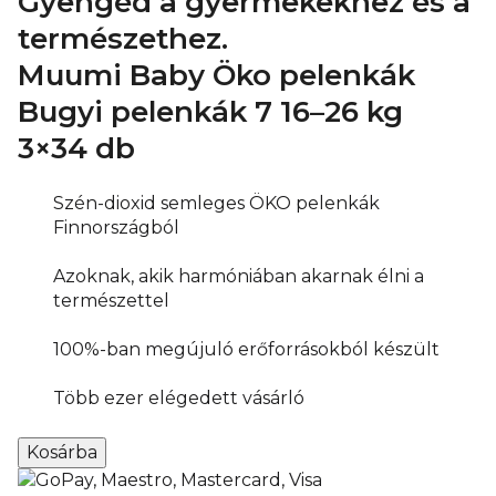
Gyengéd a gyermekekhez és a
természethez.
Muumi Baby Öko pelenkák
Bugyi pelenkák 7
16–26 kg
3×34 db
Szén-dioxid semleges ÖKO pelenkák
Finnországból
Azoknak, akik harmóniában akarnak élni a
természettel
100%-ban megújuló erőforrásokból készült
Több ezer elégedett vásárló