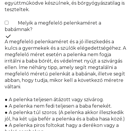
együttműködve készülnek, és bőrgyógyászatilag is
teszteltek.
Melyik a megfelelő pelenkaméret a
babámnak?
A megfelelő pelenkaméret és a jó illeszkedés a
kulcs a gyermekek és a szülők elégedettségéhez. A
megfelelő méret esetén a pelenka nem fogja
irritálni a baba bőrét, és védelmet nyújt a szivárgás
ellen. Íme néhány tipp, amely segít megtalálni a
megfelelő méretű pelenkát a babának, illetve segít
abban, hogy tudja, mikor kell a következő méretre
váltani.
● A pelenka teljesen átázott vagy szivárog.
● A pelenka nem fedi teljesen a baba fenekét.
● A pelenka túl szoros. (A pelenka akkor illeszkedik
jól, ha két ujja befér a pelenka és a baba hasa közé.)
● A pelenka piros foltokat hagy a derékon vagy a