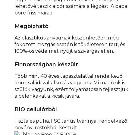
lehetővé teszik a bőr számára a légzést. A baba
bőre friss marad.
Megbízható
Az elasztikus anyagnak köszönhetően még
fokozott mozgás esetén is tökéletesen tart, és
100%-os védelmet nyújt a szivárgás ellen.
Finnországban készült
Több mint 40 éves tapasztalattal rendelkező
finn családi vállalkozás vagyunk. Mi magunk is
szülők vagyunk, ezért folyamatosan fejlesztjük
a pelenkákat a kicsik javára.
BIO cellulózból
Tiszta és puha, FSC tanúsítvánnyal rendelkező
növényi rostokból készült.