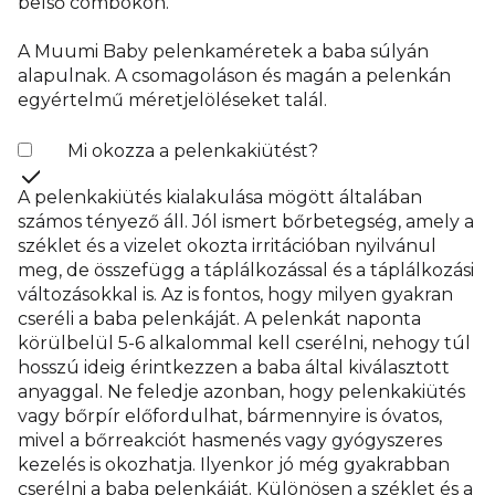
belső combokon.
A Muumi Baby pelenkaméretek a baba súlyán
alapulnak. A csomagoláson és magán a pelenkán
egyértelmű méretjelöléseket talál.
Mi okozza a pelenkakiütést?
A pelenkakiütés kialakulása mögött általában
számos tényező áll. Jól ismert bőrbetegség, amely a
széklet és a vizelet okozta irritációban nyilvánul
meg, de összefügg a táplálkozással és a táplálkozási
változásokkal is. Az is fontos, hogy milyen gyakran
cseréli a baba pelenkáját. A pelenkát naponta
körülbelül 5-6 alkalommal kell cserélni, nehogy túl
hosszú ideig érintkezzen a baba által kiválasztott
anyaggal. Ne feledje azonban, hogy pelenkakiütés
vagy bőrpír előfordulhat, bármennyire is óvatos,
mivel a bőrreakciót hasmenés vagy gyógyszeres
kezelés is okozhatja. Ilyenkor jó még gyakrabban
cserélni a baba pelenkáját. Különösen a széklet és a