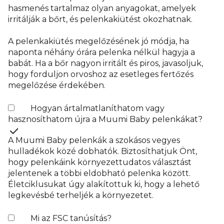
hasmenés tartalmaz olyan anyagokat, amelyek
irritálják a bőrt, és pelenkakiütést okozhatnak.
A pelenkakiütés megelőzésének jó módja, ha
naponta néhány órára pelenka nélkül hagyja a
babát. Ha a bőr nagyon irritált és piros, javasoljuk,
hogy forduljon orvoshoz az esetleges fertőzés
megelőzése érdekében.
Hogyan ártalmatlaníthatom vagy
hasznosíthatom újra a Muumi Baby pelenkákat?
A Muumi Baby pelenkák a szokásos vegyes
hulladékok közé dobhatók. Biztosíthatjuk Önt,
hogy pelenkáink környezettudatos választást
jelentenek a többi eldobható pelenka között.
Életciklusukat úgy alakítottuk ki, hogy a lehető
legkevésbé terheljék a környezetet.
Mi az FSC tanúsítás?