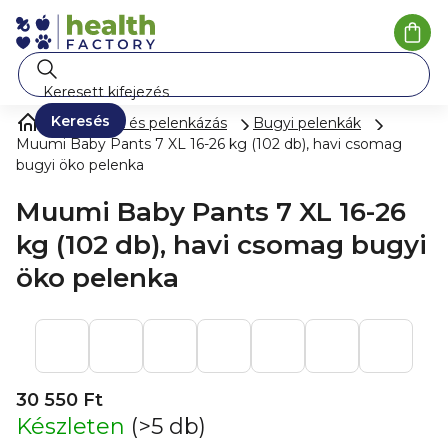
Ugrás
a
Kosá
fő
tartalomhoz
Keresés
Pelenkák és pelenkázás
Bugyi pelenkák
Muumi Baby Pants 7 XL 16-26 kg (102 db), havi csomag
bugyi öko pelenka
Muumi Baby Pants 7 XL 16-26
kg (102 db), havi csomag bugyi
öko pelenka
30 550 Ft
Készleten
(>5 db)