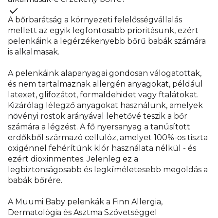
A bőrbarátság a környezeti felelősségvállalás
mellett az egyik legfontosabb prioritásunk, ezért
pelenkáink a legérzékenyebb bőrű babák számára
is alkalmasak.
A pelenkáink alapanyagai gondosan válogatottak,
és nem tartalmaznak allergén anyagokat, például
latexet, glifozátot, formaldehidet vagy ftalátokat.
Kizárólag lélegző anyagokat használunk, amelyek
növényi rostok arányával lehetővé teszik a bőr
számára a légzést. A fő nyersanyag a tanúsított
erdőkből származó cellulóz, amelyet 100%-os tiszta
oxigénnel fehérítünk klór használata nélkül - és
ezért dioxinmentes. Jelenleg ez a
legbiztonságosabb és legkíméletesebb megoldás a
babák bőrére.
A Muumi Baby pelenkák a Finn Allergia,
Dermatológia és Asztma Szövetséggel