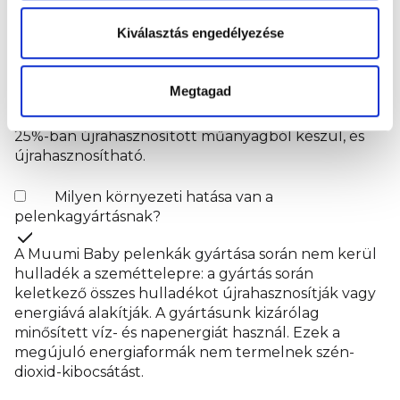
készülnek. A Muumi Baby pelenkákban található
Kiválasztás engedélyezése
finn cellulóz teljesen klórmentes, és 100%-ban
tiszta oxigénnel fehérítik. Ez a legbiztonságosabb
megoldás a környezet és a babák bőre számára. A
Megtagad
Muumi Baby pelenkák klórmentesek, így normál
hulladékként ártalmatlaníthatók. A csomagolás
25%-ban újrahasznosított műanyagból készül, és
újrahasznosítható.
Milyen környezeti hatása van a
pelenkagyártásnak?
A Muumi Baby pelenkák gyártása során nem kerül
hulladék a szeméttelepre: a gyártás során
keletkező összes hulladékot újrahasznosítják vagy
energiává alakítják. A gyártásunk kizárólag
minősített víz- és napenergiát használ. Ezek a
megújuló energiaformák nem termelnek szén-
dioxid-kibocsátást.