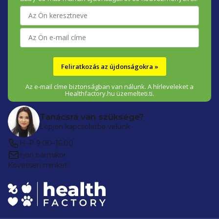
é
c
Feliratkozás az újdonságokra »
Az e-mail címe biztonságban van nálunk. A hírleveleket a
Healthfactory.hu üzemelteti.ti.
Tanácsra van szüksége?
Lépjen kapcsolatba velünk
H–P 9:00–16:00
írjon bármikor
Kövessen minket: