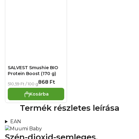
SALVEST Smushie BIO
Protein Boost (170 g)
868 Ft
Egységár:
510,59 Ft / 100 g
Kosárba
Termék részletes leírása
EAN
Szén-dioxid-semleges,