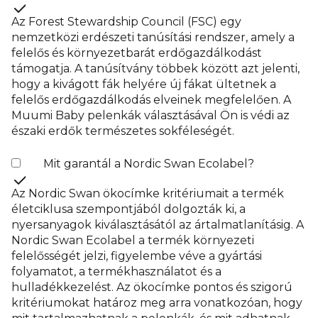
Az Forest Stewardship Council (FSC) egy
nemzetközi erdészeti tanúsítási rendszer, amely a
felelős és környezetbarát erdőgazdálkodást
támogatja. A tanúsítvány többek között azt jelenti,
hogy a kivágott fák helyére új fákat ültetnek a
felelős erdőgazdálkodás elveinek megfelelően. A
Muumi Baby pelenkák választásával Ön is védi az
északi erdők természetes sokféleségét.
Mit garantál a Nordic Swan Ecolabel?
Az Nordic Swan ökocímke kritériumait a termék
életciklusa szempontjából dolgozták ki, a
nyersanyagok kiválasztásától az ártalmatlanításig. A
Nordic Swan Ecolabel a termék környezeti
felelősségét jelzi, figyelembe véve a gyártási
folyamatot, a termékhasználatot és a
hulladékkezelést. Az ökocímke pontos és szigorú
kritériumokat határoz meg arra vonatkozóan, hogy