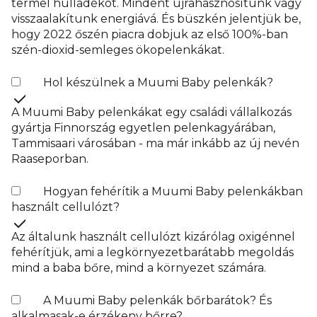
termel hulladékot. Mindent újrahasznosítunk vagy
visszaalakítunk energiává. És büszkén jelentjük be,
hogy 2022 őszén piacra dobjuk az első 100%-ban
szén-dioxid-semleges ökopelenkákat.
Hol készülnek a Muumi Baby pelenkák?
A Muumi Baby pelenkákat egy családi vállalkozás
gyártja Finnország egyetlen pelenkagyárában,
Tammisaari városában - ma már inkább az új nevén
Raaseporban.
Hogyan fehérítik a Muumi Baby pelenkákban
használt cellulózt?
Az általunk használt cellulózt kizárólag oxigénnel
fehérítjük, ami a legkörnyezetbarátabb megoldás
mind a baba bőre, mind a környezet számára.
A Muumi Baby pelenkák bőrbarátok? És
alkalmasak-e érzékeny bőrre?