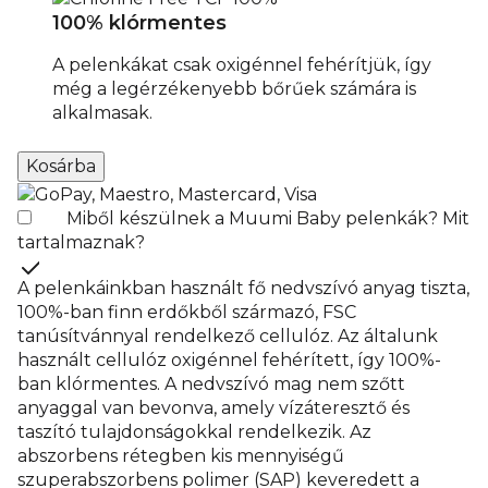
100% klórmentes
A pelenkákat csak oxigénnel fehérítjük, így
még a legérzékenyebb bőrűek számára is
alkalmasak.
Miből készülnek a Muumi Baby pelenkák? Mit
tartalmaznak?
A pelenkáinkban használt fő nedvszívó anyag tiszta,
100%-ban finn erdőkből származó, FSC
tanúsítvánnyal rendelkező cellulóz. Az általunk
használt cellulóz oxigénnel fehérített, így 100%-
ban klórmentes. A nedvszívó mag nem szőtt
anyaggal van bevonva, amely vízáteresztő és
taszító tulajdonságokkal rendelkezik. Az
abszorbens rétegben kis mennyiségű
szuperabszorbens polimer (SAP) keveredett a