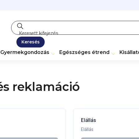
Keresés
Gyermekgondozás
Egészséges étrend
Kisálla
és reklamáció