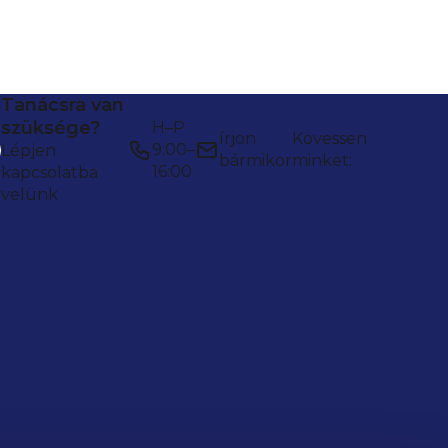
Tanácsra van
szüksége?
H–P
írjon
Kövessen
9:00–
Lépjen
bármikor
minket:
16:00
kapcsolatba
velünk