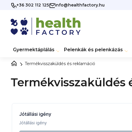
Ugrás
+36 302 112 125
info@healthfactory.hu
a
fő
tartalomhoz
Gyermektáplálás
Pelenkák és pelenkázás
Termékvisszaküldés és reklamáció
Termékvisszaküldés 