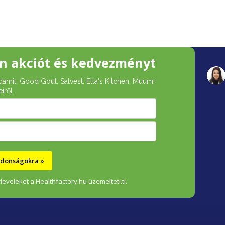
n akciót és kedvezményt
damil, Good Gout, Salvest, Ella's Kitchen, Muumi
iről.
újdonságokra »
leveleket a Healthfactory.hu üzemelteti.ti.