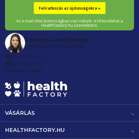
Feliratkozás az újdonságokra »
Az e-mail címe biztonságban van nálunk. A hírleveleket a
Healthfactory.hu üzemelteti.ti.
Tanácsra van szüksége?
Lépjen kapcsolatba velünk
H–P 9:00–16:00
írjon bármikor
Kövessen minket:
VÁSÁRLÁS
HEALTHFACTORY.HU