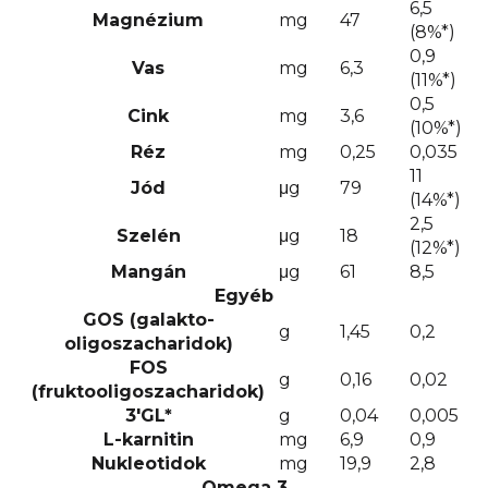
6,5
Magnézium
mg
47
(8%*)
0,9
Vas
mg
6,3
(11%*)
0,5
Cink
mg
3,6
(10%*)
Réz
mg
0,25
0,035
11
Jód
μg
79
(14%*)
2,5
Szelén
μg
18
(12%*)
Mangán
μg
61
8,5
Egyéb
GOS (galakto-
g
1,45
0,2
oligoszacharidok)
FOS
g
0,16
0,02
(fruktooligoszacharidok)
3'GL*
g
0,04
0,005
L-karnitin
mg
6,9
0,9
Nukleotidok
mg
19,9
2,8
Omega 3