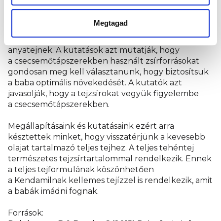
Miért teljes tehéntej alapú a Kendamil tej?
Megtagad
A zsír az anyatej fontos összetevője, és a laktóz után
a második legnagyobb szilárd összetevője az
anyatejnek. A kutatások azt mutatják, hogy
a csecsemőtápszerekben használt zsírforrásokat
gondosan meg kell választanunk, hogy biztosítsuk
a baba optimális növekedését. A kutatók azt
javasolják, hogy a tejzsírokat vegyük figyelembe
a csecsemőtápszerekben.
Megállapításaink és kutatásaink ezért arra
késztettek minket, hogy visszatérjünk a kevesebb
olajat tartalmazó teljes tejhez. A teljes tehéntej
természetes tejzsírtartalommal rendelkezik. Ennek
a teljes tejformulának köszönhetően
a Kendamilnak kellemes tejízzel is rendelkezik, amit
a babák imádni fognak.
Források: