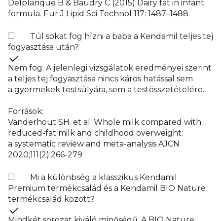
Delplanque B & Baudry C (2015) Dairy fat in infant
formula. Eur J Lipid Sci Technol 117: 1487–1488.
Túl sokat fog hízni a baba a Kendamil teljes tej
fogyasztása után?
Nem fog. A jelenlegi vizsgálatok eredményei szerint
a teljes tej fogyasztása nincs káros hatással sem
a gyermekek testsúlyára, sem a testösszetételére.
Források:
Vanderhout SH. et al. Whole milk compared with
reduced-fat milk and childhood overweight:
a systematic review and meta-analysis AJCN
2020;111(2):266-279
Mi a különbség a klasszikus Kendamil
Premium termékcsalád és a Kendamil BIO Nature
termékcsalád között?
Mindkét sorozat kiváló minőségű. A BIO Nature