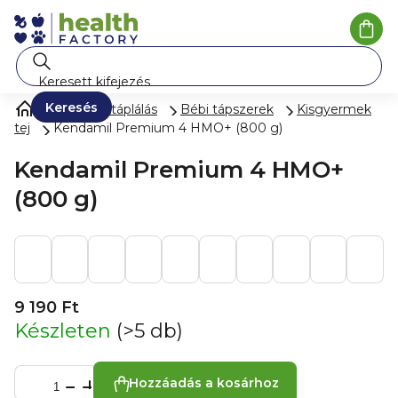
Ugrás
a
Kosá
fő
tartalomhoz
Keresés
Gyermektáplálás
Bébi tápszerek
Kisgyermek
tej
Kendamil Premium 4 HMO+ (800 g)
Kendamil Premium 4 HMO+
(800 g)
9 190 Ft
Készleten
(>5 db)
Hozzáadás a kosárhoz