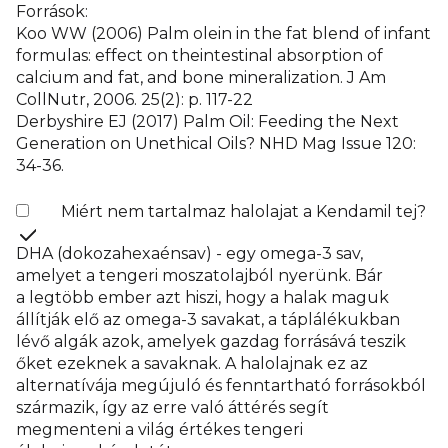
Források:
Koo WW (2006) Palm olein in the fat blend of infant
formulas: effect on theintestinal absorption of
calcium and fat, and bone mineralization. J Am
CollNutr, 2006. 25(2): p. 117-22
Derbyshire EJ (2017) Palm Oil: Feeding the Next
Generation on Unethical Oils? NHD Mag Issue 120:
34-36.
Miért nem tartalmaz halolajat a Kendamil tej?
DHA (dokozahexaénsav) - egy omega-3 sav,
amelyet a tengeri moszatolajból nyerünk. Bár
a legtöbb ember azt hiszi, hogy a halak maguk
állítják elő az omega-3 savakat, a táplálékukban
lévő algák azok, amelyek gazdag forrásává teszik
őket ezeknek a savaknak. A halolajnak ez az
alternatívája megújuló és fenntartható forrásokból
származik, így az erre való áttérés segít
megmenteni a világ értékes tengeri