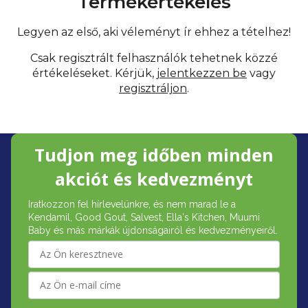
Termékértékelés
Legyen az első, aki véleményt ír ehhez a tételhez!
Csak regisztrált felhasználók tehetnek közzé
értékeléseket. Kérjük,
jelentkezzen be
vagy
regisztráljon
.
L
Tudjon meg időben minden
á
akciót és kedvezményt
b
Iratkozzon fel hírlevelünkre, és nem marad le a
l
Kendamil, Good Gout, Salvest, Ella's Kitchen, Muumi
é
Baby és más márkák újdonságairól és kedvezményeiről.
c