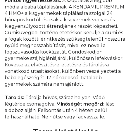
Fontos figyelmeztetés:
A szoptatás a legjobb
módja a baba táplálásának. A KENDAMIL PREMIUM
4 HMO+ a kisgyermekek táplálására szolgál 24
hónapos kortól, és csak a kisgyermek vegyes és
kiegyensúlyozott étrendjének részét képezheti.
Cumisüvegből történő etetéskor kerülje a cumi és
a fogak közötti érintkezés szükségtelenül hosszúra
nyúló meghosszabbítását, mivel ez növeli a
fogszuvasodás kockázatát. Gondoskodjon
gyermeke szájhigiéniájáról, különösen lefekvéskor.
Kövesse az elkészítésre, etetésre és tárolásra
vonatkozó utasításokat, különben veszélyezteti a
baba egészségét. 12 hónaposnál fiatalabb
gyermekek számára nem ajánlott.
Tárolás:
Tárolja hűvös, száraz helyen. Védő
légtérbe csomagolva.
Minőségét megőrzi:
lásd
a doboz alján. Felbontás után 4 héten belül
felhasználható. Ne hűtse vagy fagyassza le.