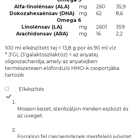
Alfa-linolénsav (ALA)
mg
260
35,9
Dokozahexaénsav (DHA)
mg
62
8,6
Omega 6
Linolénsav (LA)
mg
2601
359
Arachidonsav (ARA)
mg
16
2,2
100 ml elkészített tej = 13,8 g por és 90 ml víz
* 3'GL (3'galaktoszilaktóz) = az anyatej
oligoszacharidja, amely az anyatejben
természetesen előforduló HMO-k csoportjába
tartozik
Elkészítés
Mosson kezet, sterilizáljon minden eszközt és
az üveget.
Forraljon fel csecsemőknek megfelelő ivóvizet,