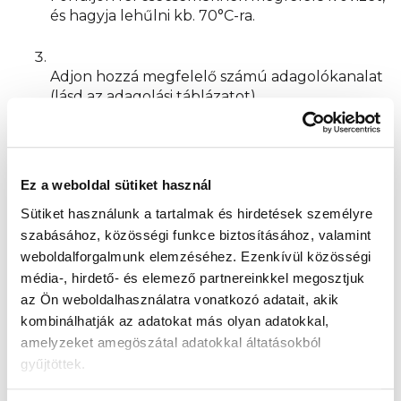
és hagyja lehűlni kb. 70°C-ra.
Adjon hozzá megfelelő számú adagolókanalat
(lásd az adagolási táblázatot).
Zárja le az üveget, és jól rázza fel, hogy a por
feloldódjon.
Ez a weboldal sütiket használ
Sütiket használunk a tartalmak és hirdetések személyre
szabásához, közösségi funkce biztosításához, valamint
Távolítsa el a kupakot, és cserélje ki egy
weboldalforgalmunk elemzéséhez.
Ezenkívül közösségi
sterilizált cumira.
média-, hirdető- és elemező partnereinkkel megosztjuk
az Ön weboldalhasználatra vonatkozó adatait, akik
Ellenőrizze a tej hőmérsékletét a csuklója
kombinálhatják az adatokat más olyan adatokkal,
belső oldalán (ajánlott hőmérséklet 37°C), és
amelyzeket amegöszátal adatokkal áltatásokból
azonnal tálalja.
gyűjtöttek.
Adagolási táblázat