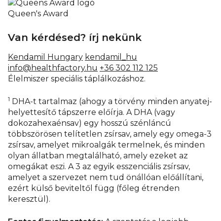
Queen's Award
Van kérdésed? írj nekünk
Kendamil Hungary
kendamil_hu
info@healthfactory.hu
+36 302 112 125
Élelmiszer speciális táplálkozáshoz.
1
DHA-t tartalmaz (ahogy a törvény minden anyatej-
helyettesítő tápszerre előírja. A DHA (vagy
dokozahexaénsav) egy hosszú szénláncú
többszörösen telítetlen zsírsav, amely egy omega-3
zsírsav, amelyet mikroalgák termelnek, és minden
olyan állatban megtalálható, amely ezeket az
omegákat eszi. A 3 az egyik esszenciális zsírsav,
amelyet a szervezet nem tud önállóan előállítani,
ezért külső beviteltől függ (főleg étrenden
keresztül).