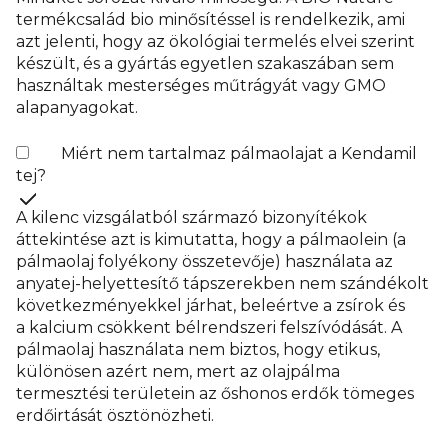
termékcsalád bio minősítéssel is rendelkezik, ami
azt jelenti, hogy az ökológiai termelés elvei szerint
készült, és a gyártás egyetlen szakaszában sem
használtak mesterséges műtrágyát vagy GMO
alapanyagokat.
Miért nem tartalmaz pálmaolajat a Kendamil
tej?
A kilenc vizsgálatból származó bizonyítékok
áttekintése azt is kimutatta, hogy a pálmaolein (a
pálmaolaj folyékony összetevője) használata az
anyatej-helyettesítő tápszerekben nem szándékolt
következményekkel járhat, beleértve a zsírok és
a kalcium csökkent bélrendszeri felszívódását. A
pálmaolaj használata nem biztos, hogy etikus,
különösen azért nem, mert az olajpálma
termesztési területein az őshonos erdők tömeges
erdőirtását ösztönözheti.