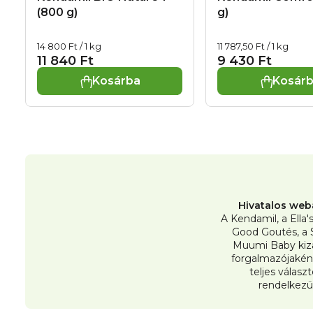
(800 g)
g)
Egységár:
Egységár:
14 800 Ft / 1 kg
11 787,50 Ft / 1 kg
11 840 Ft
9 430 Ft
Kosárba
Kosár
Hivatalos web
A Kendamil, a Ella'
Good Goutés, a 
Muumi Baby kiz
forgalmazójakén
teljes válasz
rendelkezü