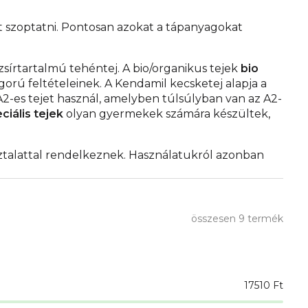
t szoptatni. Pontosan azokat a tápanyagokat
zsírtartalmú tehéntej. A bio/organikus tejek
bio
gorú feltételeinek. A Kendamil kecsketej alapja a
2-es tejet használ, amelyben túlsúlyban van az A2-
ciális tejek
olyan gyermekek számára készültek,
asztalattal rendelkeznek. Használatukról azonban
összesen
9
termék
17510
Ft