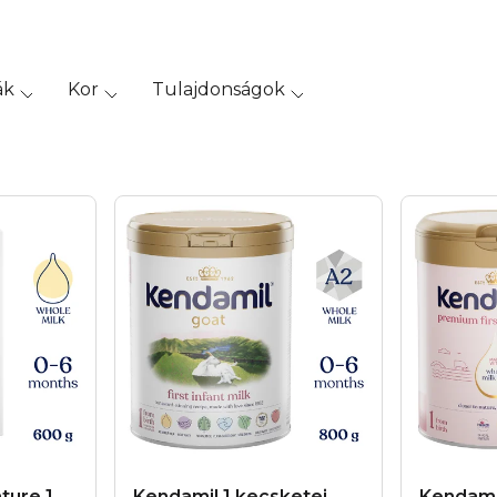
ák
Kor
Tulajdonságok
ture 1
Kendamil 1 kecsketej
Kendami