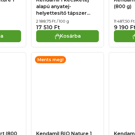
alapú anyatej-
(800 g)
helyettesítő tápszer
(800 g)
Egységár:
Egységár:
2 188,75 Ft / 100 g
11 487,50 Ft
17 510 Ft
9 190 F
ba
Kosárba
Ments meg!
rt (800
Kendamil BIO Nature 1
Kendamil