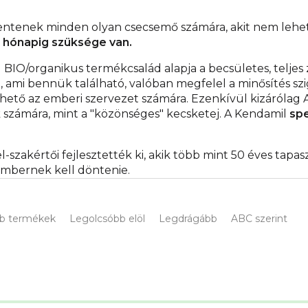
elentenek minden olyan csecsemő számára, akit nem lehe
t hónapig szüksége van.
BIO/organikus termékcsalád alapja a becsületes, teljes 
, ami bennük található, valóban megfelel a minősítés szi
hető az emberi szervezet számára. Ezenkívül kizárólag A
számára, mint a "közönséges" kecsketej. A Kendamil
spe
-szakértői fejlesztették ki, akik több mint 50 éves tap
mbernek kell döntenie.
b termékek
Legolcsóbb elöl
Legdrágább
ABC szerint