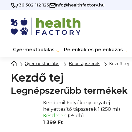
Ugrás
+36 302 112 125
info@healthfactory.hu
a
fő
tartalomhoz
Gyermektáplálás
Pelenkák és pelenkázás
Gyermektáplálás
Bébi tápszerek
Kezdő tej
Kezdő tej
Legnépszerűbb termékek
Kendamil Folyékony anyatej
helyettesítő tápszerek 1 (250 ml)
Készleten
(>5 db)
1 399 Ft