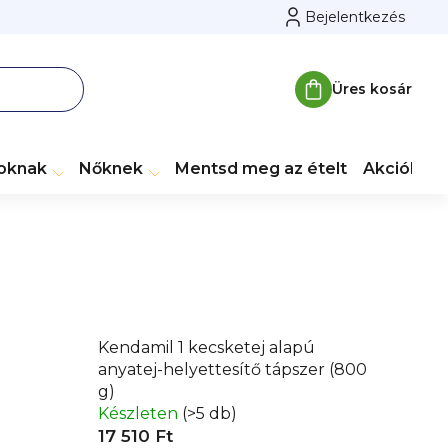
Bejelentkezés
Üres kosár
Kosár
toknak
Nőknek
Mentsd meg az ételt
Akciók
M
Kendamil 1 kecsketej alapú
anyatej-helyettesítő tápszer (800
g)
Készleten
(>5 db)
17 510 Ft