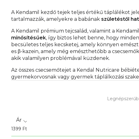
A Kendamil kezdő tejek teljes értékű táplálékot j
tartalmazzák, amelyekre a babának
születéstől ha
A Kendamil prémium tejcsalád, valamint a Kendamil 
minősítésűek
, így biztos lehet benne, hogy minden
becsületes teljes kecsketej, amely könnyen emészt
es β-kazein, amely még emészthetőbb a csecsemők 
akik valamilyen problémával küzdenek.
Az összes csecsemőtejet a Kendal Nutricare bébiétel
gyermekorvosnak vagy gyermek táplálkozási szake
T
Legnépszerűb
e
r
Ár
m
1399
Ft