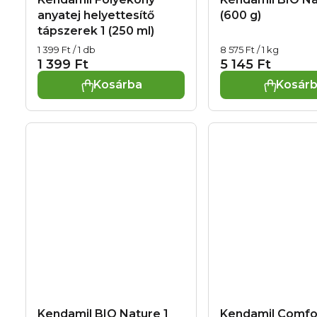
k
anyatej helyettesítő
(600 g)
e
tápszerek 1 (250 ml)
l
Egységár:
Egységár:
1 399 Ft / 1 db
8 575 Ft / 1 kg
i
1 399 Ft
5 145 Ft
Kosárba
Kosár
s
t
á
j
a
Kendamil BIO Nature 1
Kendamil Comfo