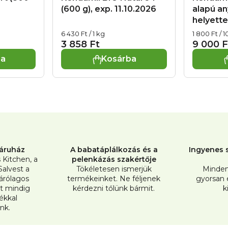
(600 g), exp. 11.10.2026
alapú an
helyette
(500 g)
Egységár:
Egységár:
6 430 Ft / 1 kg
1 800 Ft / 
3 858 Ft
9 000 F
ba
Kosárba
L
i
s
t
áruház
A babatáplálkozás és a
Ingyenes s
a
s Kitchen, a
pelenkázás szakértője
Salvest a
Tökéletesen ismerjük
Minden
i
árólagos
termékeinket. Ne féljenek
gyorsan
r
t mindig
kérdezni tőlünk bármit.
k
tékkal
á
nk.
n