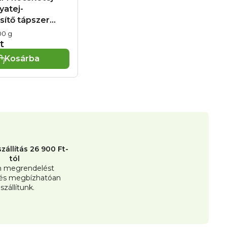
yatej-
sítő tápszer
100 g
t
Kosárba
zállítás 26 900 Ft-
tól
 megrendelést
 és megbízhatóan
iszállítunk.