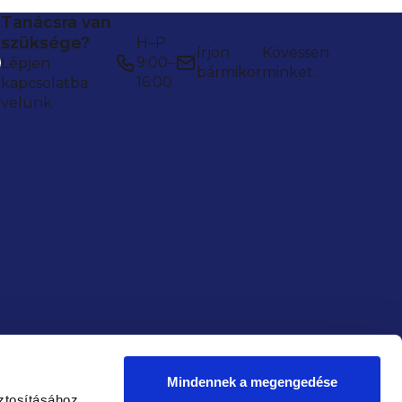
Tanácsra van
szüksége?
H–P
írjon
Kövessen
9:00–
Lépjen
bármikor
minket:
16:00
kapcsolatba
velünk
Mindennek a megengedése
ztosításához,