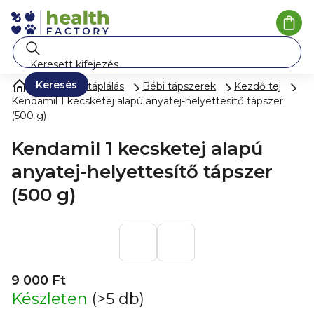
Ugrás
a
Kosá
fő
tartalomhoz
Keresés
Gyermektáplálás
Bébi tápszerek
Kezdő tej
Kendamil 1 kecsketej alapú anyatej-helyettesítő tápszer
(500 g)
Kendamil 1 kecsketej alapú
anyatej-helyettesítő tápszer
(500 g)
9 000 Ft
Készleten
(>5 db)