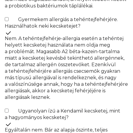
a probiotikus baktériumok táplálékai.
Gyermekem allergiás a tehéntejfehérjére.
Használhatok neki kecsketejet?
Nem. A tehéntejfehérje-allergia esetén a tehéntej
helyett kecsketej használata nem oldja meg
a problémát. Magasabb A2 béta-kazein-tartalma
miatt a kecsketej kevésbé tekinthető allergénnek,
de tartalmaz allergén összetevőket. Ezenkívül
a tehéntejfehérjére allergiás csecsemők gyakran
más típusú allergiával is rendelkeznek, és nagy
a valószínűsége annak, hogy ha a tehéntejfehérjére
allergiásak, akkor a kecsketej fehérjéjére is
allergiásak lesznek.
Ugyanolyan ízű a Kendamil kecsketej, mint
a hagyományos kecsketej?
Egyáltalán nem. Bár az alapja őszinte, teljes