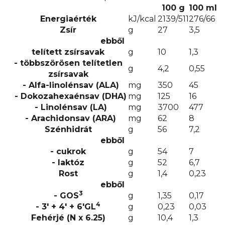
100 g
100 ml
Energiaérték
kJ/kcal
2139/511
276/66
Zsír
g
27
3,5
ebből
telített zsírsavak
g
10
1,3
- többszörösen telítetlen
g
4,2
0,55
zsírsavak
- Alfa-linolénsav (ALA)
mg
350
45
- Dokozahexaénsav (DHA)
mg
125
16
- Linolénsav (LA)
mg
3700
477
- Arachidonsav (ARA)
mg
62
8
Szénhidrát
g
56
7,2
ebből
- cukrok
g
54
7
- laktóz
g
52
6,7
Rost
g
1,4
0,23
ebből
3
- GOS
g
1,35
0,17
4
- 3' + 4' + 6'GL
g
0,23
0,03
Fehérjé (N x 6.25)
g
10,4
1,3