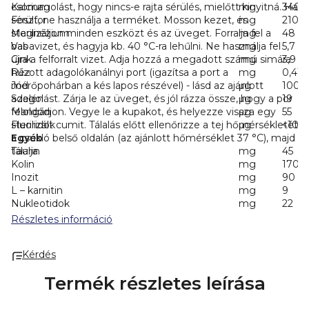
csomagolást, hogy nincs-e rajta sérülés, mielőtt kinyitná. Ha
Kalcium
mg
340
sérült, ne használja a terméket. Mosson kezet, és
Foszfor
mg
210
sterilizáljon minden eszközt és az üveget. Forralja fel a
Magnézium
mg
48
babavizet, és hagyja kb. 40 °C-ra lehűlni. Ne használja fel
Vas
mg
5,7
újra a felforralt vizet. Adja hozzá a megadott számú simára
Cink
mg
3,9
húzott adagolókanálnyi port (igazítsa a port a
Réz
mg
0,41
mérőpohárban a kés lapos részével) - lásd az ajánlott
Jód
μg
100
adagolást. Zárja le az üveget, és jól rázza össze, hogy a por
Szelén
μg
19
feloldódjon. Vegye le a kupakot, és helyezze vissza egy
Mangán
μg
55
sterilizált cumit. Tálalás előtt ellenőrizze a tej hőmérsékletét
Fluoridok
μg
<100
a csukló belső oldalán (az ajánlott hőmérséklet 37 °C), majd
Egyéb
tálalja.
Taurin
mg
45
Kolin
mg
170
Inozit
mg
90
L – karnitin
mg
9
Nukleotidok
mg
22
Részletes információ
Kérdés
Termék részletes leírása