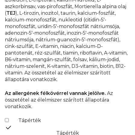
aszkorbinsav, vas-pirofoszfát, Mortierella alpina olaj
(
TEJ
), L-tirozin, inozitol, taurin, kalcium-foszfát,
kalcium-monofoszfát, nukleotid (citidin-5'-
monofoszfát, uridin-5'-monofoszfát nátriumsója,
adenozin-5'-monofoszfát, inozin-5'-monofoszfát
nátriumsója, nátrium-guanozin-5′-monofoszfát),
cink-szulfát, E-vitamin, niacin, kalcium-D-
pantotenát, réz-szulfát, tiamin, riboflavin, A-vitamin,
B6-vitamin, mangán-szulfát, folsav, kálium-jodid,
nátrium-szelenit, K-vitamin, D3-vitamin, biotin, B12-
vitamin. Az összetétel az élelmiszer szárított
állapotára vonatkozik.
Az allergének félkövérrel vannak jelölve.
Az
összetétel az élelmiszer szárított állapotára
vonatkozik.
Tápérték
Tápérték