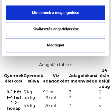
feloldódjon.
Mindennek a megengedése
Távolítsa el a kupakot, és cserélje ki egy
sterilizált cumira.
Kiválasztás engedélyezése
Ellenőrizze a tej hőmérsékletét a csuklója
Megtagad
belső oldalán (ajánlott hőmérséklet 37°C), és
azonnal tálalja.
Adagolási táblázat
24
Gyermek
Gyermek
Víz
Adagolókanál
órán
életkora
súlya
adagonként
mennyisége
belüli
adag
0-1 hét
3 kg
90 ml
3
6
1-4 hét
3.5 kg
120 ml
4
5
1-2
4.5 kg
120 ml
4
5
hónap