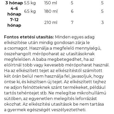
3 hónap
5.5 kg
150 ml
5
5
4-6
6.5 kg
180 ml
6
5
hónap
7-12
210 ml
7
3
hónap
Fontos etetési utasítás:
Minden egyes adag
elkészítése után mindig gondosan zárja le
a csomagot. Használja a megfelelő mennyiségű,
összehangolt mérőpoharat az utasításoknak
megfelelően. A baba megbetegedhet, ha az
előírtnál több vagy kevesebb mérőpoharat használ.
Ha az elkészített tejet az elkészítéstől számított
két órán belül nem használja fel, javasoljuk, hogy
öntse ki, és készítsen új tejet. Az elkészített tejhez
ne adjon felnőtteknek szánt termékeket, például
tartós tehéntejet stb. Ne melegítse mikrohullámú
sütőben, az egyenetlen melegítés leforrázást
okozhat. Az elkészítési utasítások be nem tartása
a gyermek egészségét veszélyeztetheti.