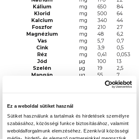
Kálium
mg
650
84
Klorid
mg
500
64
Kalcium
mg
340
44
Foszfor
mg
210
27
Magnézium
mg
48
6,2
Vas
mg
5,7
0,7
Cink
mg
3,9
0,5
Réz
mg
0,41
0,053
Jód
μg
100
13
Szelén
μg
19
2,5
Mangán
μg
55
7
Fluorid
μg
<100
<15
Egyéb
Taurin
mg
45
5,8
Kolin
mg
170
22
Ez a weboldal sütiket használ
Inozitol
mg
90
12
L-Karnitin
mg
9
1
Sütiket használunk a tartalmak és hirdetések személyre
Nukleotidok
mg
22
2,8
szabásához, közösségi funkce biztosításához, valamint
weboldalforgalmunk elemzéséhez.
Ezenkívül közösségi
1
100ml elkészített tej = 90 ml forralt víz + 3 igazított
média-, hirdető- és elemező partnereinkkel megosztjuk