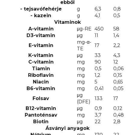
ebből
- tejsavófehérje
g
6,3
0,8
- kazein
g
4,1
0,5
Vitaminok
A-vitamin
μg-RE
450
58
D3-vitamin
μg
11
1,4
mg-α-
E-vitamin
17
2,2
TE
K-vitamin
μg
33
4,3
C-vitamin
mg
90
12
Tiamin
mg
0,5
0,06
Riboflavin
mg
1,2
0,15
Niacin
mg
5
0,65
B6-vitamin
mg
0,41
0,05
μg
Folsav
133
17
(DFE)
B12-vitamin
μg
0,9
0,12
Pantoténsav
mg
3,7
0,48
Biotin
μg
22
2,8
Ásványi anyagok
Nátrium
mg
170
22