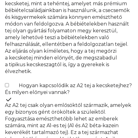
kecsketej, mint a tehéntej, amelyet más prémium
bébiételcsaládjainkban is használunk, a csecsemők
és kisgyermekek számára könnyen emészthető
módon van feldolgozva. A bébiételekben használt
tej olyan gyártási folyamaton megy keresztül,
amely lehetővé teszi a bébiételekben való
felhasználását, ellentétben a feldolgozatlan tejjel.
Az eljárás olyan kíméletes, hogy a tej megőrzi
a kecsketej minden előnyét, de megszabadul
a tipikus kecskeszagtól is, így a gyerekek is
élvezhetik.
Hogyan kapcsolódik az A2 tej a kecsketejhez?
És milyen előnyei vannak?
Az A2 tej csak olyan emlősöktől származik, amelyek
egy bizonyos gént örököltek a szüleiktől.
Fogyasztása emészthetőbb lehet az emberek
számára, mint az A1-es tej (A1 és A2 béta-kazein
keverékét tartalmazó tej). Ez a tej származhat