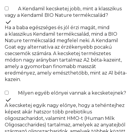
A Kendamil kecsketej jobb, mint a klasszikus
vagy a Kendamil BIO Nature termékcsalád?
Ha a baba egészséges és jól érzi magát, mind
a klasszikus Kendamil termékcsalád, mind a BIO
Nature termékcsalád megfelel neki. A Kendamil
Goat egy alternatíva az érzékenyebb pocakú
csecsemők számára. A kecsketej természetes
módon nagy arányban tartalmaz A2 béta-kazeint,
amely a gyomorban finomabb masszát
eredményez, amely emészthetőbb, mint az A1 béta-
kazein.
Milyen egyéb előnyei vannak a kecsketejnek?
A kecsketej egyik nagy előnye, hogy a tehéntejhez
képest akár hatszor több prebiotikus
oligoszacharidot, valamint HMO-t (Human Milk
Oligosaccharides) tartalmaz, amelyek az anyatejből
származó oligoszacharidok, amelyek többek között