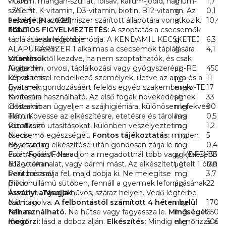
vitamin, mangán-szulfát, folsav, kálium-jodid, nátrium-
- GOS
g
1,7
4
szelenit, K-vitamin, D3-vitamin, biotin, B12-vitamin. Az
- 3'GL
g
0,1
összetétel az élelmiszer szárított állapotára vonatkozik.
Fehérje (N x 6.25)
g
10,4
FONTOS FIGYELMEZTETÉS:
ebből
A szoptatás a csecsemők
táplálásának legjobb módja. A KENDAMIL KECSKETEJ
- tejsavófehérje
g
6,3
ALAPÚ TÁPSZER 1 alkalmas a csecsemők táplálására
- kazein
g
4,1
születésüktől kezdve, ha nem szoptathatók, és csak
Vitaminok
független, orvosi, táplálkozási vagy gyógyszerészi
A-vitamin
μg-RE
450
képesítéssel rendelkező személyek, illetve az anya és a
D3-vitamin
μg
11
gyermek gondozásáért felelős egyéb szakemberek
E-vitamin
mg-α-TE
17
tanácsára használható. Az első fogak növekedésének
K-vitamin
μg
33
időszakában ügyeljen a szájhigiéniára, különösen lefekvés
C-vitamin
mg
90
előtt. Kövesse az elkészítésre, etetésre és tárolásra
Tiamin
mg
0,5
vonatkozó utasításokat, különben veszélyezteti a
Riboflavin
mg
1,2
csecsemő egészségét.
Niacin
Fontos tájékoztatás:
minden
mg
5
egyes adag elkészítése után gondosan zárja le a
B6-vitamin
mg
0,41
csomagolást. Ne adjon a megadottnál több vagy kevesebb
Folát/Folian/Folsav
μg (DFE)
133
adagolókanalat, vagy bármi mást. Az elkészített ételt 1 órán
B12-vitamin
μg
0,9
belül használja fel, majd dobja ki. Ne melegítse
Pantoténsav
mg
3,7
mikrohullámú sütőben, fennáll a gyermek leforrázásának
Biotin
μg
22
veszélye.
Ásványi anyagok
Tárolja
hűvös, száraz helyen. Védő légtérbe
csomagolva.
Nátrium
A felbontástól számított 4 héten belül
mg
170
felhasználható.
Kálium
Ne hűtse vagy fagyassza le.
Minőségét
mg
650
megőrzi:
Klorid
lásd a doboz alján.
Elkészítés:
Mindig ellenőrizze a
mg
500