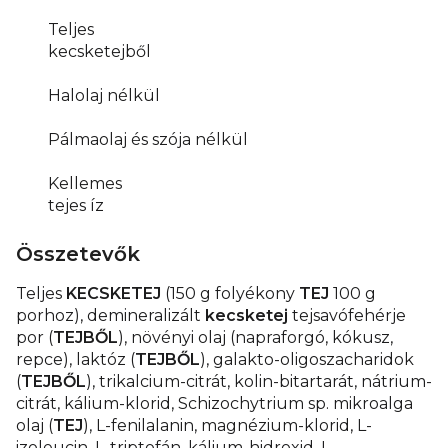
Teljes
kecsketejből
Halolaj nélkül
Pálmaolaj és szója nélkül
Kellemes
tejes íz
Összetevők
Teljes
KECSKETEJ
(150 g folyékony
TEJ
100 g
porhoz), demineralizált
kecsketej
tejsavófehérje
por (
TEJBŐL
), növényi olaj (napraforgó, kókusz,
repce), laktóz (
TEJBŐL
), galakto-oligoszacharidok
(
TEJBŐL
), trikalcium-citrát, kolin-bitartarát, nátrium-
citrát, kálium-klorid, Schizochytrium sp. mikroalga
olaj (
TEJ
), L-fenilalanin, magnézium-klorid, L-
izoleucin, L-triptofán, kálium-hidroxid, L-