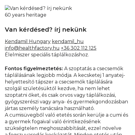
60 years heritage
Van kérdésed? írj nekünk
Kendamil Hungary
kendamil_hu
info@healthfactory.hu
+36 302 112 125
Élelmiszer speciális táplálkozáshoz.
Fontos figyelmeztetés:
A szoptatás a csecsemők
táplálásának legjobb módja. A kecsketej 1 anyatej-
helyettesítő tápszer a csecsemők táplálására
szolgál születésüktől kezdve, ha nem lehet
szoptatni őket, és csak orvos vagy táplálkozási,
gyógyszerészi vagy anya- és gyermekgondozásban
jártas személy tanácsára használható.
A cumisüvegből való etetés során kerülje a cumi és
a gyermek fogaival való érintkezésének
szükségtelen meghosszabbítását, ezzel növelve
a fogszuvasodás kockázatát. Minden etetés után,