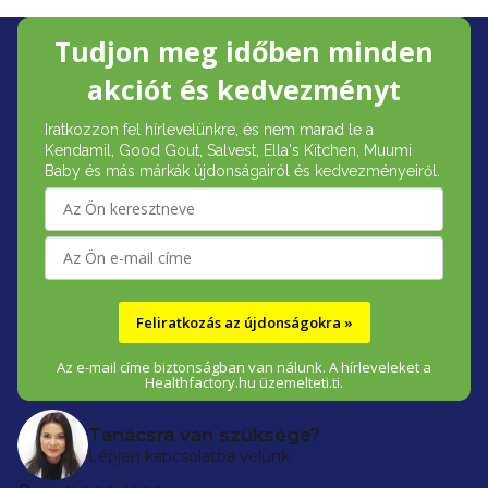
L
Tudjon meg időben minden
á
akciót és kedvezményt
b
Iratkozzon fel hírlevelünkre, és nem marad le a
l
Kendamil, Good Gout, Salvest, Ella's Kitchen, Muumi
é
Baby és más márkák újdonságairól és kedvezményeiről.
c
Feliratkozás az újdonságokra »
Az e-mail címe biztonságban van nálunk. A hírleveleket a
Healthfactory.hu üzemelteti.ti.
Tanácsra van szüksége?
Lépjen kapcsolatba velünk