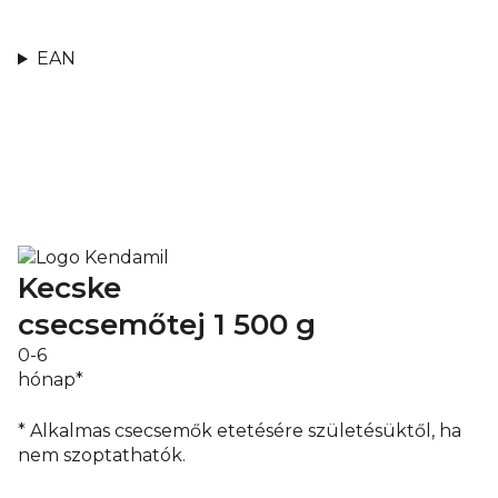
EAN
Kecske
csecsemőtej 1
500 g
0-6
hónap*
* Alkalmas csecsemők etetésére születésüktől, ha
nem szoptathatók.