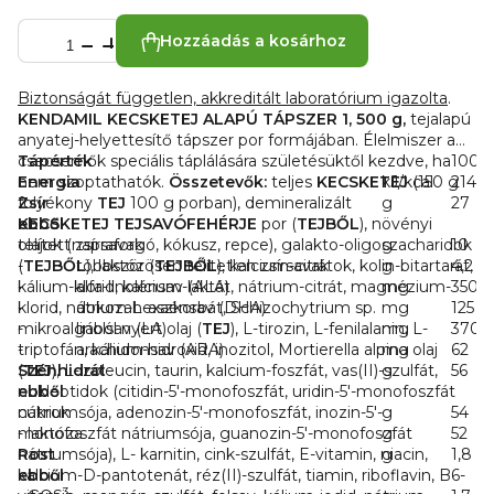
Hozzáadás a kosárhoz
Biztonságát független, akkreditált laboratórium igazolta
.
KENDAMIL KECSKETEJ ALAPÚ TÁPSZER 1, 500 g,
tejalapú
anyatej-helyettesítő tápszer por formájában. Élelmiszer a
csecsemők speciális táplálására születésüktől kezdve, ha
Tápérték
100 
nem szoptathatók.
Energia
Összetevők:
teljes
KECSKETEJ
kJ/kcal
(150 g
2142/
folyékony
Zsír
TEJ
100 g porban), demineralizált
g
27
KECSKETEJ TEJSAVÓFEHÉRJE
ebből
por (
TEJBŐL
), növényi
olajok (napraforgó, kókusz, repce), galakto-oligoszacharidok
telített zsírsavak
g
10
(
- többszörösen telítetlen zsírsavak
TEJBŐL
), laktóz (
TEJBŐL
), kalcium-citrátok, kolin-bitartarát,
g
4,2
kálium-klorid, kalcium-laktát, nátrium-citrát, magnézium-
- alfa-linolénsav (ALA)
mg
350
klorid, nátrium-L-aszkorbát, Schizochytrium sp.
- dokozahexaénsav (DHA)
mg
125
mikroalgából nyert olaj (
- linolsav (LA)
TEJ
), L-tirozin, L-fenilalanin, L-
mg
3700
triptofán, kálium-hidroxid, inozitol, Mortierella alpina olaj
- arachidonsav (ARA)
mg
62
(
Szénhidrát
TEJ
), L-izoleucin, taurin, kalcium-foszfát, vas(II)-szulfát,
g
56
nukleotidok (citidin-5'-monofoszfát, uridin-5'-monofoszfát
ebből
nátriumsója, adenozin-5'-monofoszfát, inozin-5'-
cukrok
g
54
monofoszfát nátriumsója, guanozin-5'-monofoszfát
- laktóza
g
52
nátriumsója), L- karnitin, cink-szulfát, E-vitamin, niacin,
Rost
g
1,8
kalcium-D-pantotenát, réz(II)-szulfát, tiamin, riboflavin, B6-
ebből
3