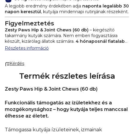
A legjobb eredmény érdekében adja
naponta legalább 30
napon keresztül
, kutyája mindennapi rutinjának részeként.
Figyelmeztetés
Zesty Paws Hip & Joint Chews (60 db)
– kiegészítő
takarmány kutyák számára. Nem emberi fogyasztásra
készült, kizárólag állatok számára.
4 hónaposnál fiatalabb
kölykök számára nem ajánlott.
Nem helyettesíti a teljes
Részletes információ
értékű takarmányt. Ne lépje túl az ajánlott napi
mennyiséget. Gyermekek és állatok elől elzárva tartandó.
Kérdés
Mindig biztosítson friss ivóvizet.
Csomagolás:
60
rágótabletta
Termék részletes leírása
Tömeg:
200 g
Tárolás:
Hűvös, száraz helyen tárolandó.
Forgalmazó:
Health Academy s. r. o.
Zesty Paws Hip & Joint Chews (60 db)
Zbraslavská 22/49
159 00 Prága
Funkcionális támogatás az ízületekhez és a
Cseh Köztársaság.
mozgékonysághoz – hogy kutyája teljes manccsal
élhesse az életet.
Támogassa kutyája ízületeinek, izmainak