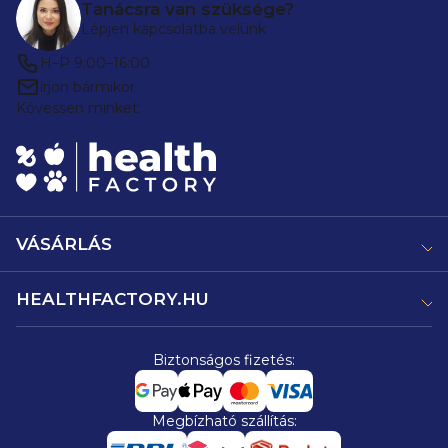
Tanácsra van szüksége?
Lépjen kapcsolatba velünk
H–P 9:00–16:00
írjon bármikor
Kövessen minket:
VÁSÁRLÁS
HEALTHFACTORY.HU
Biztonságos fizetés:
Megbízható szállítás: