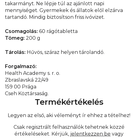
takarmányt. Ne lépje túl az ajánlott napi
mennyiséget. Gyermekek és állatok elől elzárva
tartandó. Mindig biztosítson friss ivóvizet.
Csomagolás:
60 rágótabletta
Tömeg:
200 g
Tárolás:
Hűvös, száraz helyen tárolandó.
Forgalmazó:
Health Academy s. r. o.
Zbraslavská 22/49
159 00 Prága
Cseh Köztársaság.
Termékértékelés
Legyen az első, aki véleményt ír ehhez a tételhez!
Csak regisztrált felhasználók tehetnek közzé
értékeléseket. Kérjük,
jelentkezzen be
vagy