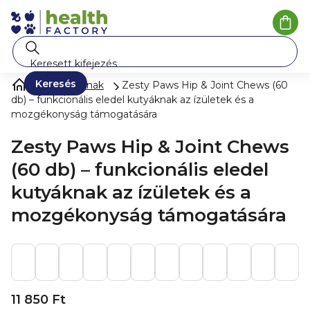
Ugrás
a
Kosá
fő
tartalomhoz
Keresés
Kisállatoknak
Zesty Paws Hip & Joint Chews (60
db) – funkcionális eledel kutyáknak az ízületek és a
mozgékonyság támogatására
Zesty Paws Hip & Joint Chews
(60 db) – funkcionális eledel
kutyáknak az ízületek és a
mozgékonyság támogatására
11 850 Ft