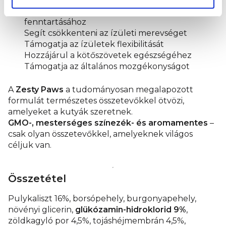
Hozzájárul az egészséges porcok
fenntartásához
Segít csökkenteni az ízületi merevséget
Támogatja az ízületek flexibilitását
Hozzájárul a kötőszövetek egészségéhez
Támogatja az általános mozgékonyságot
A
Zesty Paws
a tudományosan megalapozott
formulát természetes összetevőkkel ötvözi,
amelyeket a kutyák szeretnek.
GMO-, mesterséges színezék- és aromamentes
–
csak olyan összetevőkkel, amelyeknek világos
céljuk van.
Összetétel
Pulykaliszt 16%, borsópehely, burgonyapehely,
növényi glicerin,
glükózamin-hidroklorid 9%
,
zöldkagyló por 4,5%, tojáshéjmembrán 4,5%,