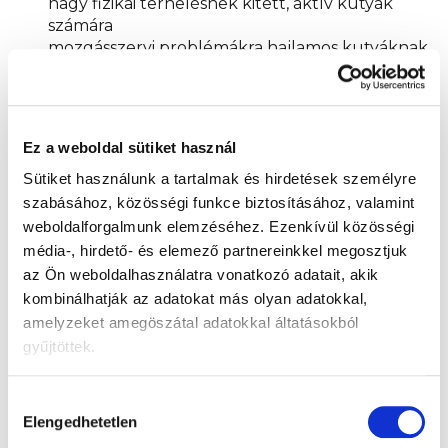
nagy fizikai terhelésnek kitett, aktív kutyák
számára
mozgásszervi problémákra hajlamos kutyáknak
idősebb kutyáknak, akik extra támogatást
igényelnek
Ez a weboldal sütiket használ
A szabadalmaztatott Ovopet® ereje
Sütiket használunk a tartalmak és hirdetések személyre
Az
Ovopet®
egy egyedülálló komplex, amely
szabásához, közösségi funkce biztosításához, valamint
tojáshéjmembránból származik, és természetes
weboldalforgalmunk elemzéséhez.
Ezenkívül közösségi
forrása a kollagénnek és más bioaktív anyagoknak.
média-, hirdető- és elemező partnereinkkel megosztjuk
Klinikai vizsgálatok igazolják jótékony hatását a
az Ön weboldalhasználatra vonatkozó adatait, akik
porcok támogatásában, valamint az ízületek
kombinálhatják az adatokat más olyan adatokkal,
rugalmasságának és flexibilitásának fenntartásában.
amelyzeket amegöszátal adatokkal áltatásokból
gyűjtöttek.
Más gondosan kiválasztott összetevőkkel együtt
olyan kombinációt alkot, amely támogatja a
mozgékonyságot, a vitalitást és a mozgás örömét
Hozzájárulás
kutyája számára.
Elengedhetetlen
kiválasztása