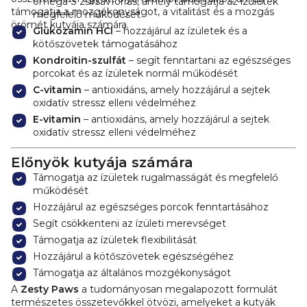
omega-3 zsírsavforrás, amely támogatja az ízületek
támogatja a mozgékonyságot, a vitalitást és a mozgás
megfelelő működését
örömét kutyája számára.
Glükózamin HCl
– hozzájárul az ízületek és a
kötőszövetek támogatásához
Kondroitin-szulfát
– segít fenntartani az egészséges
porcokat és az ízületek normál működését
C-vitamin
– antioxidáns, amely hozzájárul a sejtek
oxidatív stressz elleni védelméhez
E-vitamin
– antioxidáns, amely hozzájárul a sejtek
oxidatív stressz elleni védelméhez
Előnyök kutyája számára
Támogatja az ízületek rugalmasságát és megfelelő
működését
Hozzájárul az egészséges porcok fenntartásához
Segít csökkenteni az ízületi merevséget
Támogatja az ízületek flexibilitását
Hozzájárul a kötőszövetek egészségéhez
Támogatja az általános mozgékonyságot
A
Zesty Paws
a tudományosan megalapozott formulát
természetes összetevőkkel ötvözi, amelyeket a kutyák