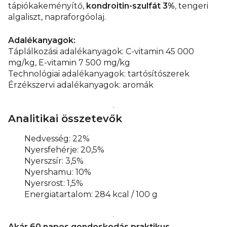
tápiókakeményítő,
kondroitin-szulfát 3%
, tengeri
algaliszt, napraforgóolaj.
Adalékanyagok:
Táplálkozási adalékanyagok: C-vitamin 45 000
mg/kg, E-vitamin 7 500 mg/kg
Technológiai adalékanyagok: tartósítószerek
Érzékszervi adalékanyagok: aromák
Analitikai összetevők
Nedvesség: 22%
Nyersfehérje: 20,5%
Nyerszsír: 3,5%
Nyershamu: 10%
Nyersrost: 1,5%
Energiatartalom: 284 kcal / 100 g
Akár 60 napos gondoskodás praktikus,