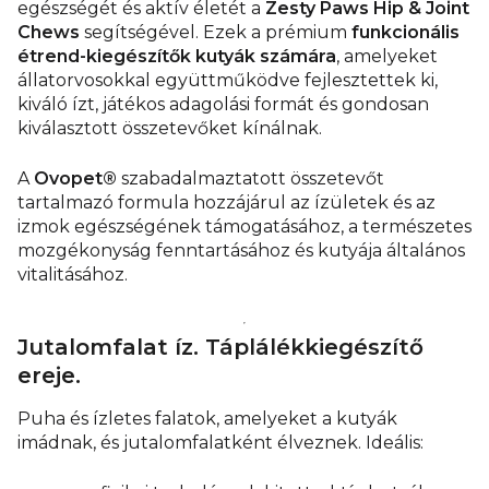
egészségét és aktív életét a
Zesty Paws Hip & Joint
Chews
segítségével. Ezek a prémium
funkcionális
étrend-kiegészítők kutyák számára
, amelyeket
állatorvosokkal együttműködve fejlesztettek ki,
kiváló ízt, játékos adagolási formát és gondosan
kiválasztott összetevőket kínálnak.
A
Ovopet®
szabadalmaztatott összetevőt
tartalmazó formula hozzájárul az ízületek és az
izmok egészségének támogatásához, a természetes
mozgékonyság fenntartásához és kutyája általános
vitalitásához.
Jutalomfalat íz. Táplálékkiegészítő
ereje.
Puha és ízletes falatok, amelyeket a kutyák
imádnak, és jutalomfalatként élveznek. Ideális: