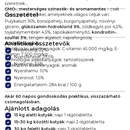
szeretnek.
GMO-, mesterséges színezék- és aromamentes
– csak
Összetétel
olyan összetevőkkel, amelyeknek világos céljuk van.
Pulykaliszt 16%, borsópehely, burgonyapehely, növényi
glicerin,
glükózamin-hidroklorid 9%
, zöldkagyló por 4,5%,
tojáshéjmembrán 4,5%, tápiókakeményítő,
kondroitin-
szulfát 3%
, tengeri algaliszt, napraforgóolaj.
Analitikai összetevők
Adalékanyagok:
Táplálkozási adalékanyagok: C-vitamin 45 000 mg/kg, E-
Nedvesség: 22%
vitamin 7 500 mg/kg
Nyersfehérje: 20,5%
Technológiai adalékanyagok: tartósítószerek
Nyerszsír: 3,5%
Érzékszervi adalékanyagok: aromák
Nyershamu: 10%
Nyersrost: 1,5%
Energiatartalom: 284 kcal / 100 g
Akár 60 napos gondoskodás praktikus, visszazárható
csomagolásban.
Ajánlott adagolás
15 kg alatti kutyák:
napi 1 rágótabletta
15–30 kg közötti kutyák:
napi 2 rágótabletta
30 kg feletti kutyák:
napi 3 rágótabletta