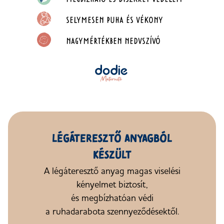
SELYMESEN PUHA
ÉS VÉKONY
NAGYMÉRTÉKBEN NEDVSZÍVÓ
LÉGÁTERESZTŐ ANYAGBÓL
KÉSZÜLT
A légáteresztő anyag magas viselési
kényelmet biztosít,
és megbízhatóan
védi
a ruhadarabot
a
szennyeződésektől
.