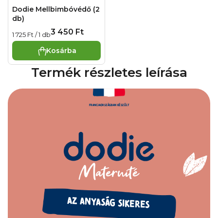
Dodie Mellbimbóvédő (2
db)
3 450 Ft
Egységár:
1 725 Ft / 1 db
Kosárba
Termék részletes leírása
FRANCIAORSZÁGBAN KÉSZÜLT
AZ ANYASÁG SIKERES