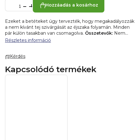
Hozzáadás a kosárhoz
Ezeket a betéteket úgy tervezték, hogy megakadályozzák
a nem kívánt tej szivárgását az éjszaka folyamán. Minden
pár külön tasakban van csomagolva.
Összetevők:
Nem
szőtt szövet - SAP-golyók - PE-fólia
Használati utasítás:
Részletes információ
helyezze a párnát a mellére. Távolítsa el a ragasztópárnát,
és tegye fel a melltartóját, enyhén nyomja meg a párnát,
Kérdés
hogy rögzítse azt. Ügyeljen arra, hogy a betéteket naponta
legalább 3-szor vagy minden szoptatás után cserélje.
Kapcsolódó termékek
Minden szoptatás előtt és után tisztítsa meg a melleit.