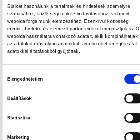
Sütiket használunk a tartalmak és hirdetések személyre
szabásához, közösségi funkce biztosításához, valamint
weboldalforgalmunk elemzéséhez.
Ezenkívül közösségi
média-, hirdető- és elemező partnereinkkel megosztjuk az Ö
KÉNYELMES
ÉS BIZTONSÁGOS
weboldalhasználatra vonatkozó adatait, akik kombinálhatják
az adatokat más olyan adatokkal, amelyzeket amegöszátal
ÉRZÉS
adatokkal áltatásokból gyűjtöttek.
A szuper nedvszívó mag
és a speciális
réteg elvezeti
a nedvességet a bőrtől.
Hozzájárulás
Elengedhetetlen
kiválasztása
Beállítások
Statisztikai
Marketing