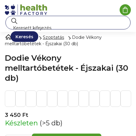
Ugrás
a
Kosá
fő
tartalomhoz
Keresés
Nőknek
Szoptatás
Dodie Vékony
melltartóbetétek - Éjszakai (30 db)
Dodie Vékony
melltartóbetétek - Éjszakai (30
db)
3 450 Ft
Készleten
(>5 db)