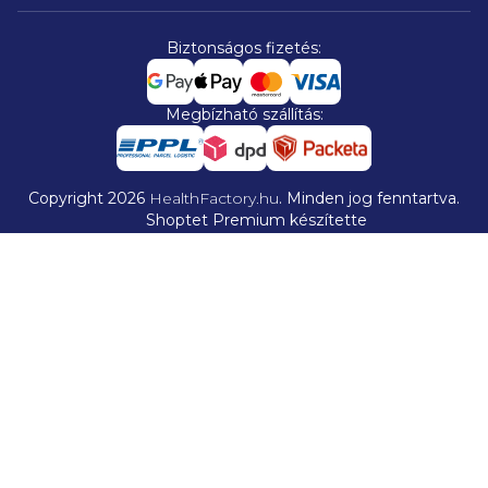
Biztonságos fizetés:
Megbízható szállítás:
Copyright 2026
HealthFactory.hu
. Minden jog fenntartva.
Shoptet Premium készítette