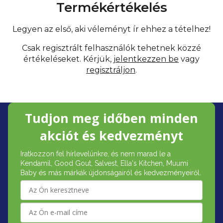
Termékértékelés
Legyen az első, aki véleményt ír ehhez a tételhez!
Csak regisztrált felhasználók tehetnek közzé
értékeléseket. Kérjük,
jelentkezzen be
vagy
regisztráljon
.
L
Tudjon meg időben minden
á
akciót és kedvezményt
b
Iratkozzon fel hírlevelünkre, és nem marad le a
l
Kendamil, Good Gout, Salvest, Ella's Kitchen, Muumi
é
Baby és más márkák újdonságairól és kedvezményeiről.
c