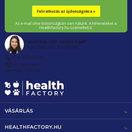
Feliratkozás az újdonságokra »
Az e-mail címe biztonságban van nálunk. A hírleveleket a
Healthfactory.hu üzemelteti.ti.
Tanácsra van szüksége?
Lépjen kapcsolatba velünk
H–P 9:00–16:00
írjon bármikor
Kövessen minket:
VÁSÁRLÁS
HEALTHFACTORY.HU