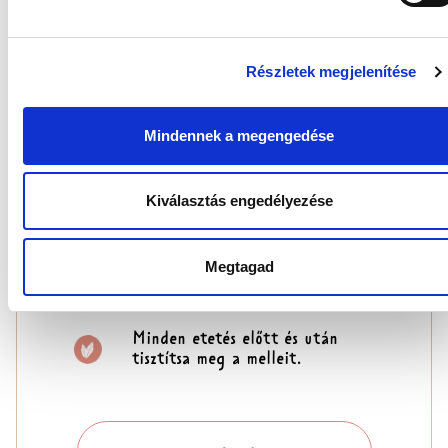
HASZNÁLATI ÚTMUTATÓ:
Tegyen egy párnát
a mellkasára.
Részletek megjelenítése
Távolítsa
el a ragasztópárnákat
, és
Mindennek a megengedése
vegye
fel a melltartót
,
enyhén nyomja meg
a párnát
,
hogy rögzítse azt.
Kiválasztás engedélyezése
Ügyeljen arra, hogy
a betéteket
naponta legalább
Megtagad
3-szor vagy minden
szoptatás után cserélje.
Minden etetés előtt
és után
tisztítsa meg
a melleit.