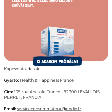
LEKÜZDENI
AZ EZZEL
JÁRÓ KEZDETI
KIHÍVÁSOKAT.
Kapcsolati adatok
Gyártó:
Health & Happiness France
Cím:
105 rue Anatole France - 92300 LEVALLOIS-
PERRET, FRANCIA
Email:
serviceconsommateur@dodie.fr