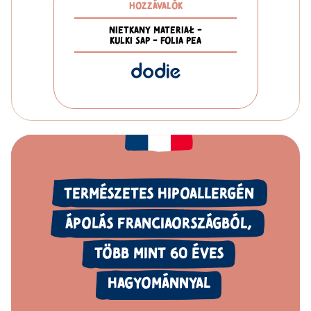
HOZZÁVALÓK
NIETKANY MATERIAŁ -
KULKI SAP - FOLIA PEA
TERMÉSZETES HIPOALLERGÉN
ÁPOLÁS FRANCIAORSZÁGBÓL,
TÖBB
MINT 60
ÉVES
HAGYOMÁNNYAL