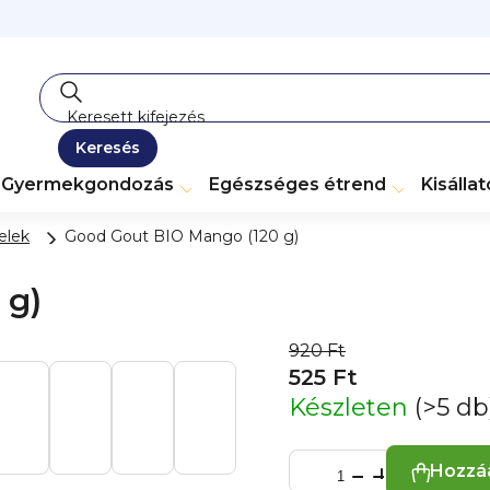
Keresés
Gyermekgondozás
Egészséges étrend
Kisálla
elek
Good Gout BIO Mango (120 g)
 g)
920 Ft
525 Ft
Készleten
(>5 db
Hozzá