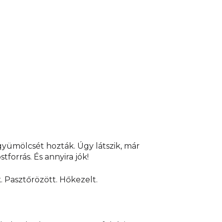
, Zbraslavská 22/49, Malá Chuchle, 159 00 Prague 5.
lzac - 75406, Paris Cedex.
Súly:
120 g. A
ke.
Származási ország:
Franciaország
gyümölcsét hozták. Úgy látszik, már
forrás. És annyira jók!
. Pasztőrözött. Hőkezelt.