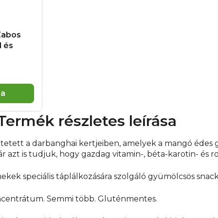
Health Academy s. r. o.
Gyártó:
BBB - 23 rue Ba
biogazdálkodás termé
Zabos
l és
ba
Termék részletes leírása
ltetett a darbanghai kertjeiben, amelyek a mangó édes 
zt is tudjuk, hogy gazdag vitamin-, béta-karotin- és rost
ekek speciális táplálkozására szolgáló gyümölcsös snack
oncentrátum. Semmi több. Gluténmentes.