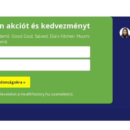
n akciót és kedvezményt
damil, Good Gout, Salvest, Ella's Kitchen, Muumi
iről.
újdonságokra »
leveleket a Healthfactory.hu üzemelteti.ti.