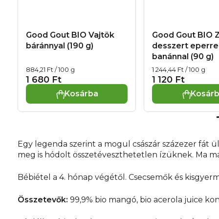
Good Gout BIO Vajtök
Good Gout BIO 
báránnyal (190 g)
desszert eperre
banánnal (90 g)
Egységár:
Egységár:
884,21 Ft / 100 g
1 244,44 Ft / 100 g
1 680 Ft
1 120 Ft
Kosárba
Kosár
Egy legenda szerint a mogul császár százezer fát ü
meg is hódolt összetéveszthetetlen ízüknek. Ma már a
Bébiétel a 4. hónap végétől. Csecsemők és kisgyerm
Összetevők:
99,9% bio mangó, bio acerola juice k