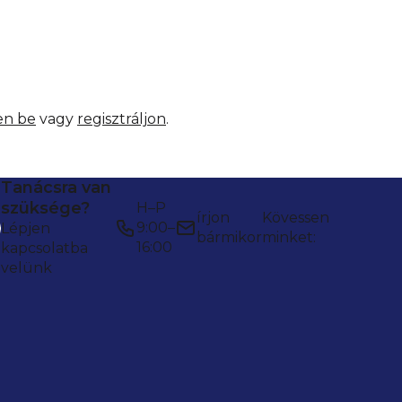
en be
vagy
regisztráljon
.
Tanácsra van
szüksége?
H–P
írjon
Kövessen
9:00–
Lépjen
bármikor
minket:
16:00
kapcsolatba
velünk