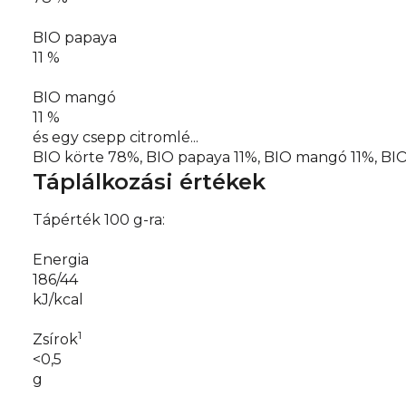
BIO papaya
11 %
BIO mangó
11 %
és egy csepp citromlé...
BIO körte 78%, BIO papaya 11%, BIO mangó 11%, BI
Táplálkozási értékek
Tápérték 100 g-ra:
Energia
186/44
kJ/kcal
1
Zsírok
<0,5
g