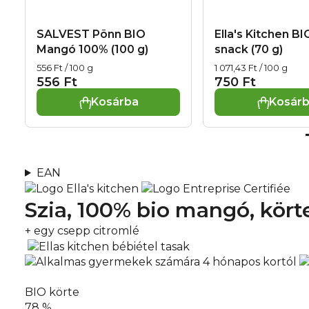
SALVEST Põnn BIO
Ella's Kitchen B
Mangó 100% (100 g)
snack (70 g)
Egységár:
Egységár:
556 Ft / 100 g
1 071,43 Ft / 100 g
556 Ft
750 Ft
Kosárba
Kosár
EAN
Szia, 100% bio
mangó, kört
+ egy csepp citromlé
BIO körte
78 %