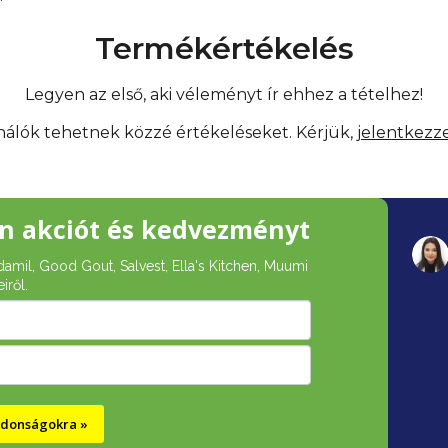
Termékértékelés
Legyen az első, aki véleményt ír ehhez a tételhez!
ználók tehetnek közzé értékeléseket. Kérjük,
jelentkezz
n akciót és kedvezményt
damil, Good Gout, Salvest, Ella's Kitchen, Muumi
iről.
újdonságokra »