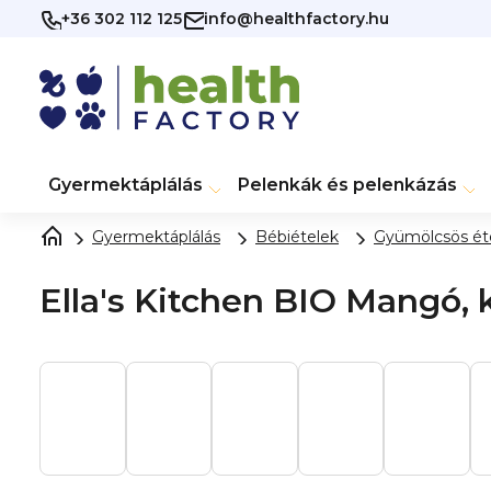
Ugrás
+36 302 112 125
info@healthfactory.hu
a
fő
tartalomhoz
Gyermektáplálás
Pelenkák és pelenkázás
Gyermektáplálás
Bébiételek
Gyümölcsös ét
Ella's Kitchen BIO Mangó, k