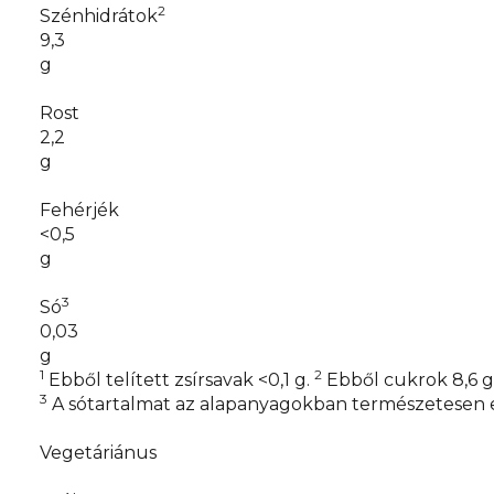
2
Szénhidrátok
9,3
g
Rost
2,2
g
Fehérjék
<0,5
g
3
Só
0,03
g
1
2
Ebből telített zsírsavak <0,1 g.
Ebből cukrok 8,6 g
3
A sótartalmat az alapanyagokban természetesen 
Vegetáriánus