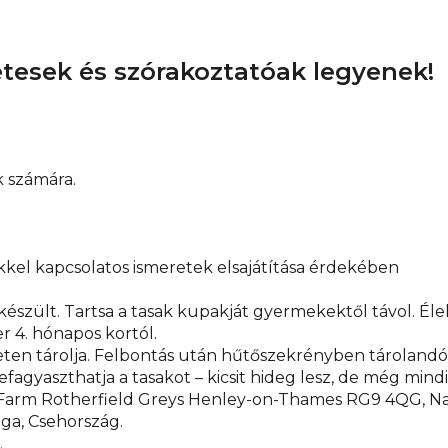
letesek és szórakoztatóak legyenek!
 számára.
kel kapcsolatos ismeretek elsajátítása érdekében
szült. Tartsa a tasak kupakját gyermekektől távol. Élel
 4. hónapos kortól.
n tárolja. Felbontás után hűtőszekrényben tárolandó é
fagyaszthatja a tasakot – kicsit hideg lesz, de még mind
en Farm Rotherfield Greys Henley-on-Thames RG9 4QG, Nag
ága, Csehország.
.