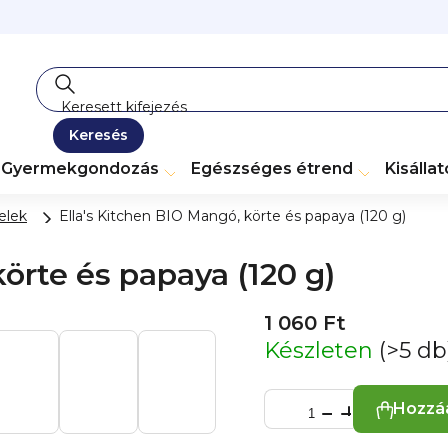
Keresés
Gyermekgondozás
Egészséges étrend
Kisálla
elek
Ella's Kitchen BIO Mangó, körte és papaya (120 g)
örte és papaya (120 g)
1 060 Ft
Készleten
(>5 db
Hozzá