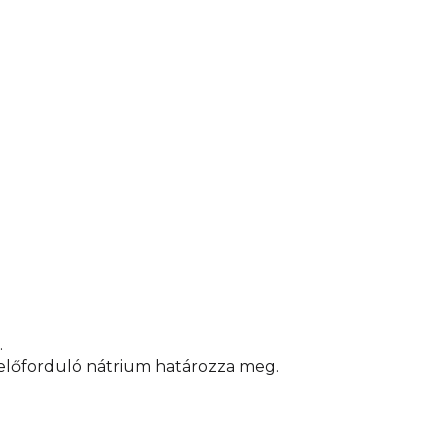
.
előforduló nátrium határozza meg.