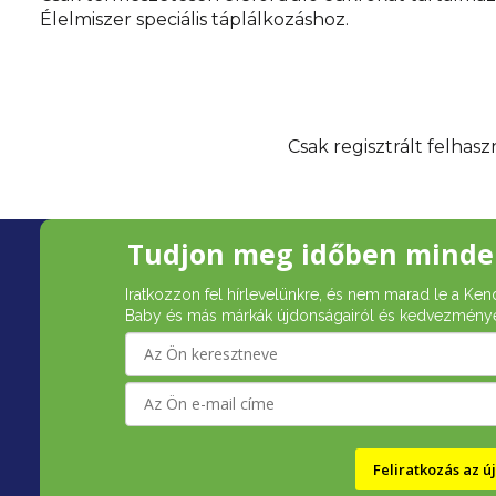
Élelmiszer speciális táplálkozáshoz.
Csak regisztrált felhas
L
Tudjon meg időben minde
á
Iratkozzon fel hírlevelünkre, és nem marad le a Ken
b
Baby és más márkák újdonságairól és kedvezménye
l
é
c
Feliratkozás az 