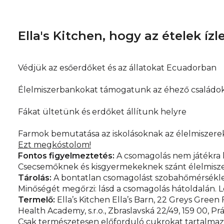
Ella's Kitchen, hogy az ételek íz
Védjük az esőerdőket és az állatokat Ecuadorban
Élelmiszerbankokat támogatunk az éhező családok
Fákat ültetünk és erdőket állítunk helyre
Farmok bemutatása az iskolásoknak az élelmiszerek
Ezt megkóstolom!
Fontos figyelmeztetés:
A csomagolás nem játékra ké
Csecsemőknek és kisgyermekeknek szánt élelmiszer
Tárolás:
A bontatlan csomagolást szobahőmérséklete
Minőségét megőrzi: lásd a csomagolás hátoldalán. Le
Termelő:
Ella’s Kitchen Ella’s Barn, 22 Greys Gre
Health Academy, s.r.o., Zbraslavská 22/49, 159 00, Pr
Csak természetesen előforduló cukrokat tartalmaz