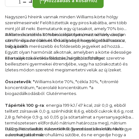
Hozzáadás a kosárhoz
Nagyszerű híreink vannak minden Williams körte hölgy
szerelmeseinek! Felöltöztettük egy piros kabátba, ami több
mint jól áll neki. Bemutatunk egy új tasakot, amely 70% bio
Williams körtét és 30% bio céklát tartalmaz néhány csepp
A körte és a cékla kombinációja olyan, mint az ízek váratlan
citrom- és acerolalével. Ön alig várja, hogy kipróbálhassa a
szimfóniája. Az édes és lédús körte frissességet kölcsönöz,
babájával?
míg a cékla merészebb és földesebb jegyeket ad hozzá.
Együtt olyan harmóniát alkotnak, amelyben a körte édessége
ellensúlyozza a cékla földszerűségét, és fordítva.
Ez a tasak tökéletes választás, ha több zöldséget szeretne
beilleszteni gyermekei étrendjébe, vagy ha szórakoztató és
ízletes módon szeretné megismertetni velük az új ízeket.
Összetevők
: *Williams körte 70%, *cékla 30%, *citromlé
koncentrátum, *acerolalé koncentrátum. *a
biogazdálkodásból. Gluténmentes.
Tápérték 100 g-ra
: energia 199 kJ / 47 kcal, zsír 0,0 g, ebből
telített zsírsavak 0,0 g, szénhidrát 8,6 g, ebből cukrok 8,6 g, rost
2,8 g, fehérje 0,9 g, só 0,05 g (a sótartalmat a nyersanyagokban
természetesen előforduló nátrium határozza meg), nátrium
0,02 g. Hozzáadott cukor nélkül. Természetben előforduló
Használati utasítás: Közvetlen fogyasztásra alkalmas. Ne tegye
cukrokat tartalmaz.
a csomagolást mikrohullámú sütőbe, és ne engedje hogy a