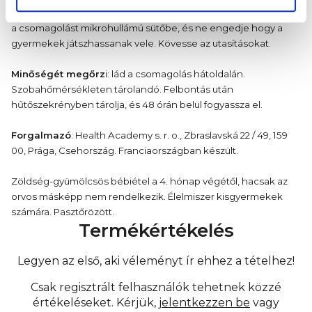
Használati utasítás: Közvetlen fogyasztásra alkalmas. Ne tegye
a csomagolást mikrohullámú sütőbe, és ne engedje hogy a
gyermekek játszhassanak vele. Kövesse az utasításokat.
Minőségét megőrz
i: lád a csomagolás hátoldalán.
Szobahőmérsékleten tárolandó. Felbontás után
hűtőszekrényben tárolja, és 48 órán belül fogyassza el.
Forgalmazó
: Health Academy s. r. o., Zbraslavská 22 / 49, 159
00, Prága, Csehország. Franciaországban készült.
Zöldség-gyümölcsös bébiétel a 4. hónap végétől, hacsak az
orvos másképp nem rendelkezik. Élelmiszer kisgyermekek
számára. Pasztőrözött.
Termékértékelés
Legyen az első, aki véleményt ír ehhez a tételhez!
Csak regisztrált felhasználók tehetnek közzé
értékeléseket. Kérjük,
jelentkezzen be
vagy