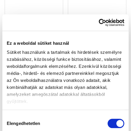
SALVEST Põnn BIO
Good Gout BIO
Gyümölcsös smoothie
Sárgarépa tanyasi
Ez a weboldal sütiket használ
joghurttal és keksszel
csirkével (190 g)
Sütiket használunk a tartalmak és hirdetések személyre
(110 g)
560 Ft
1 680 Ft
Egységár:
Egységár:
509,09 Ft / 100 g
884,21 Ft / 100 g
szabásához, közösségi funkce biztosításához, valamint
weboldalforgalmunk elemzéséhez.
Ezenkívül közösségi
Kosárba
Kosárba
média-, hirdető- és elemező partnereinkkel megosztjuk
Termék részletes leírása
az Ön weboldalhasználatra vonatkozó adatait, akik
kombinálhatják az adatokat más olyan adatokkal,
Nagyszerű híreink vannak minden Williams körte hölgy
amelyzeket amegöszátal adatokkal áltatásokból
szerelmeseinek! Felöltöztettük egy piros kabátba, ami több
gyűjtöttek.
mint jól áll neki. Bemutatunk egy új tasakot, amely 70% bio
Williams körtét és 30% bio céklát tartalmaz néhány csepp
Hozzájárulás
citrom- és acerolalével. Ön alig várja, hogy kipróbálhassa a
Elengedhetetlen
kiválasztása
babájával?