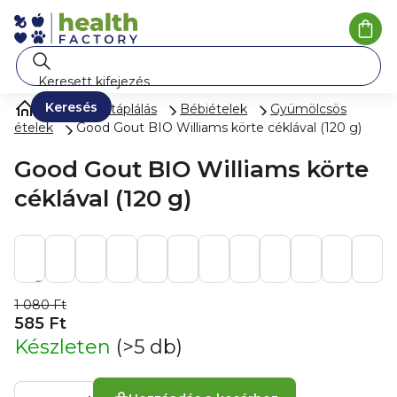
Ugrás
a
Kosá
fő
tartalomhoz
Keresés
Gyermektáplálás
Bébiételek
Gyümölcsös
ételek
Good Gout BIO Williams körte céklával (120 g)
Good Gout BIO Williams körte
céklával (120 g)
1 080 Ft
585 Ft
Készleten
(>5 db)