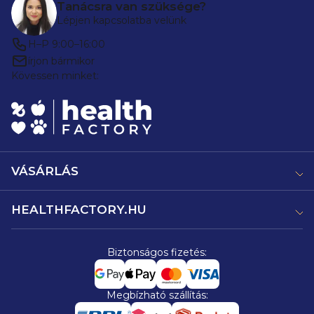
Tanácsra van szüksége?
Lépjen kapcsolatba velünk
H–P 9:00–16:00
írjon bármikor
Kövessen minket:
VÁSÁRLÁS
HEALTHFACTORY.HU
Biztonságos fizetés:
Megbízható szállítás: