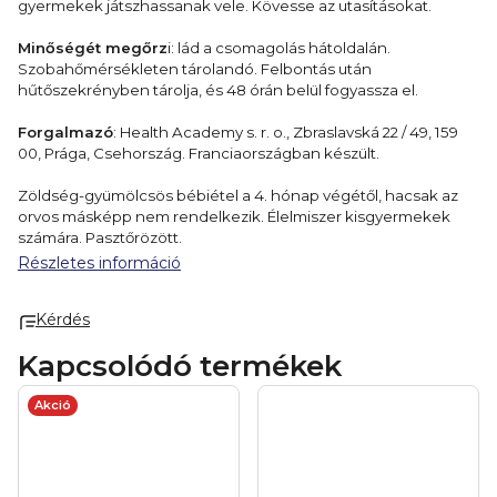
gyermekek játszhassanak vele. Kövesse az utasításokat.
Minőségét megőrz
i: lád a csomagolás hátoldalán.
Szobahőmérsékleten tárolandó. Felbontás után
hűtőszekrényben tárolja, és 48 órán belül fogyassza el.
Forgalmazó
: Health Academy s. r. o., Zbraslavská 22 / 49, 159
00, Prága, Csehország. Franciaországban készült.
Zöldség-gyümölcsös bébiétel a 4. hónap végétől, hacsak az
orvos másképp nem rendelkezik. Élelmiszer kisgyermekek
számára. Pasztőrözött.
Részletes információ
Kérdés
Kapcsolódó termékek
Akció