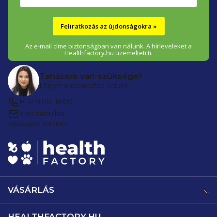
Feliratkozás az újdonságokra »
Az e-mail címe biztonságban van nálunk. A hírleveleket a
Healthfactory.hu üzemelteti.ti.
Tanácsra van szüksége?
Lépjen kapcsolatba velünk
H–P 9:00–16:00
írjon bármikor
Kövessen minket:
VÁSÁRLÁS
HEALTHFACTORY.HU