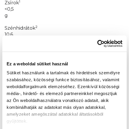
1
Zsírok
<0,5
g
2
Szénhidrátok
10,6
g
Rost
1,9
Ez a weboldal sütiket használ
g
Sütiket használunk a tartalmak és hirdetések személyre
Fehérjék
szabásához, közösségi funkce biztosításához, valamint
0,8
weboldalforgalmunk elemzéséhez.
Ezenkívül közösségi
g
média-, hirdető- és elemező partnereinkkel megosztjuk
az Ön weboldalhasználatra vonatkozó adatait, akik
3
Só
kombinálhatják az adatokat más olyan adatokkal,
0,04
amelyzeket amegöszátal adatokkal áltatásokból
g
gyűjtöttek.
1
2
Ebből telített zsírsavak <0,1 g.
Ebből cukrok 9,2 g.
3