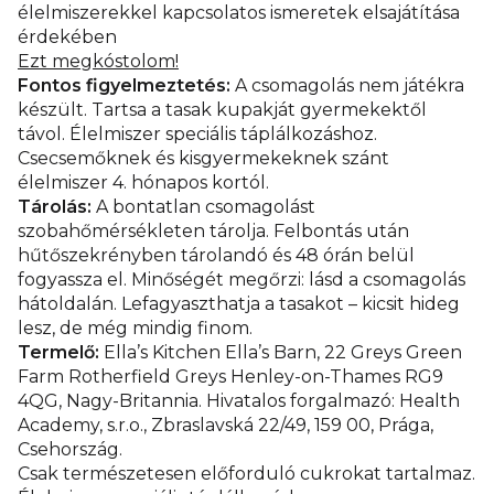
élelmiszerekkel kapcsolatos ismeretek elsajátítása
érdekében
Ezt megkóstolom!
Fontos figyelmeztetés:
A csomagolás nem játékra
készült. Tartsa a tasak kupakját gyermekektől
távol. Élelmiszer speciális táplálkozáshoz.
Csecsemőknek és kisgyermekeknek szánt
élelmiszer 4. hónapos kortól.
Tárolás:
A bontatlan csomagolást
szobahőmérsékleten tárolja. Felbontás után
hűtőszekrényben tárolandó és 48 órán belül
fogyassza el. Minőségét megőrzi: lásd a csomagolás
hátoldalán. Lefagyaszthatja a tasakot – kicsit hideg
lesz, de még mindig finom.
Termelő:
Ella’s Kitchen Ella’s Barn, 22 Greys Green
Farm Rotherfield Greys Henley-on-Thames RG9
4QG, Nagy-Britannia. Hivatalos forgalmazó: Health
Academy, s.r.o., Zbraslavská 22/49, 159 00, Prága,
Csehország.
Csak természetesen előforduló cukrokat tartalmaz.