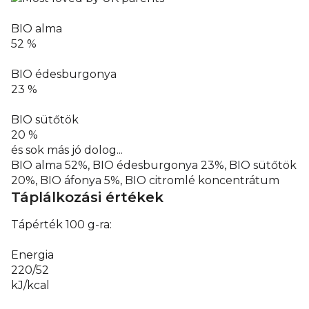
Barn, 22 Greys Green Farm Rotherfield Grays Henley-on-
Thames RG9 4QG, Nagy-Britannia.
Hivatalos forgalmazó:
BIO alma
Health Academy, s.r.o., Zbraslavská 22/49, 159 00, Prága,
52 %
Csehország.
BIO édesburgonya
23 %
BIO sütőtök
20 %
és sok más jó dolog...
BIO alma 52%, BIO édesburgonya 23%, BIO sütőtök
20%, BIO áfonya 5%, BIO citromlé koncentrátum
Táplálkozási értékek
Tápérték 100 g-ra:
Energia
220/52
kJ/kcal