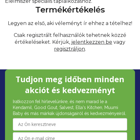
Élelmiszer speciális táplálkozáshoz.
Termékértékelés
Legyen az első, aki véleményt ír ehhez a tételhez!
Csak regisztrált felhasználók tehetnek közzé
értékeléseket. Kérjük,
jelentkezzen be
vagy
regisztráljon
.
L
Tudjon meg időben minden
á
akciót és kedvezményt
b
Iratkozzon fel hírlevelünkre, és nem marad le a
l
Kendamil, Good Gout, Salvest, Ella's Kitchen, Muumi
é
Baby és más márkák újdonságairól és kedvezményeiről.
c