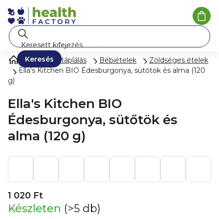
Ugrás
a
Kosá
fő
tartalomhoz
Keresés
Gyermektáplálás
Bébiételek
Zöldséges ételek
Ella's Kitchen BIO Édesburgonya, sütőtök és alma (120
g)
Ella's Kitchen BIO
Édesburgonya, sütőtök és
alma (120 g)
1 020 Ft
Készleten
(>5 db)