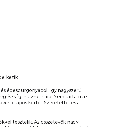
atározza meg).
Használati utasítás:
melegítse fel
adagot 40-50 °C-ra, keverje meg és ellenőrizze a
ye a csomagolást a mikrohullámú sütőbe, és ne
k játszanak vele. Kövesse az utasításokat.
delkezik.
l és édesburgonyából. Így nagyszerű
s egészséges uzsonnára. Nem tartalmaz
4 hónapos kortól. Szeretettel és a
kel tesztelik. Az összetevők nagy