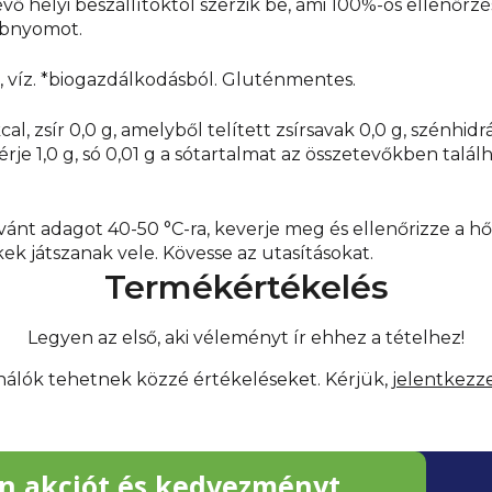
vő helyi beszállítóktól szerzik be, ami 100%-os ellenőrzé
lábnyomot.
víz. *biogazdálkodásból. Gluténmentes.
al, zsír 0,0 g, amelyből telített zsírsavak 0,0 g, szénhid
rje 1,0 g, só 0,01 g a sótartalmat az összetevőkben talá
ívánt adagot 40-50 °C-ra, keverje meg és ellenőrizze a 
k játszanak vele. Kövesse az utasításokat.
Termékértékelés
Legyen az első, aki véleményt ír ehhez a tételhez!
ználók tehetnek közzé értékeléseket. Kérjük,
jelentkezz
n akciót és kedvezményt