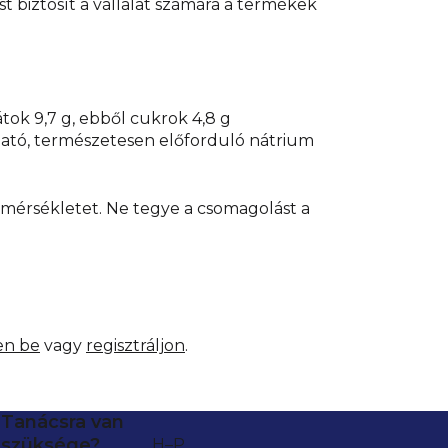
st biztosít a vállalat számára a termékek
rátok 9,7 g, ebből cukrok 4,8 g
lható, természetesen előforduló nátrium
hőmérsékletet. Ne tegye a csomagolást a
en be
vagy
regisztráljon
.
Tanácsra van
szüksége?
H–P