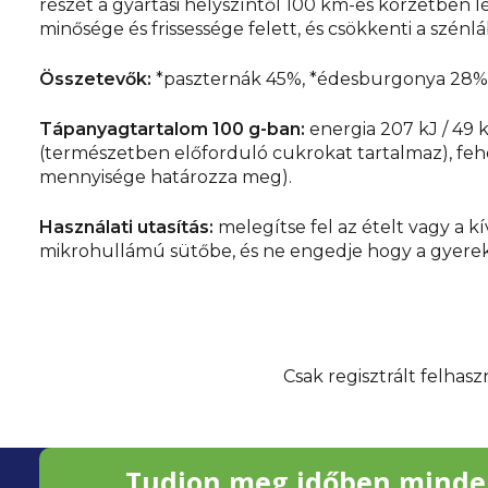
részét a gyártási helyszíntől 100 km-es körzetben lé
minősége és frissessége felett, és csökkenti a szén
Összetevők:
*paszternák 45%, *édesburgonya 28%, 
Tápanyagtartalom 100 g-ban:
energia 207 kJ / 49 kc
(természetben előforduló cukrokat tartalmaz), fehé
mennyisége határozza meg).
Használati utasítás:
melegítse fel az ételt vagy a k
mikrohullámú sütőbe, és ne engedje hogy a gyereke
Csak regisztrált felhas
L
Tudjon meg időben minde