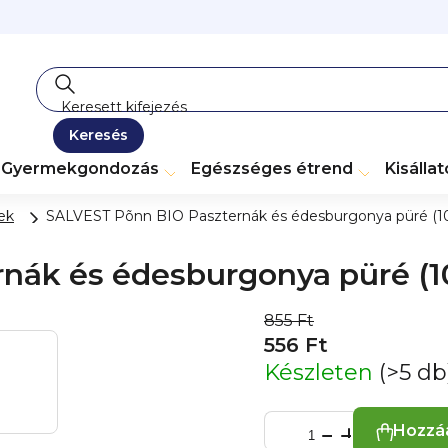
Keresés
Gyermekgondozás
Egészséges étrend
Kisálla
ek
SALVEST Põnn BIO Paszternák és édesburgonya püré (1
nák és édesburgonya püré (1
855 Ft
556 Ft
Készleten
(>5 db
Hozzá