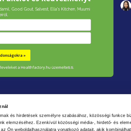
damil, Good Gout, Salvest, Ella's Kitchen, Muumi
iről.
újdonságokra »
leveleket a Healthfactory.hu üzemelteti.ti.
znál
almak és hirdetések személyre szabásához, közösségi funkce bi
unk elemzéséhez.
Ezenkívül közösségi média-, hirdető- és elem
Bizt
 az Ön weboldalhasználatra vonatkozó adatait, akik kombinálhat