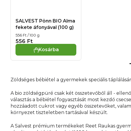
SALVEST Põnn BIO Alma
fekete áfonyával (100 g)
Egységár:
556 Ft / 100 g
556 Ft
Kosárba
Zöldséges bébiétel a gyermekek speciális táplálásá
A bio zöldségpüré csak két összetevőből áll - ell
választás a bébiétel fogyasztását most kezdő cse
hozzáadott cukrot vagy egyéb összetevőket, valami
környezet tiszteletben tartásával készült.
A Salvest prémium termékeket Reet Raukas gyermek