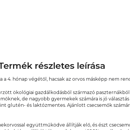
nátrium mennyisége h
az ételt vagy a kívánt 
hőmérsékletet. Ne teg
engedje hogy a gyereke
Termék részletes leírása
ra a 4. hónap végétől, hacsak az orvos másképp nem ren
enőrzött ökológiai gazdálkodásból származó paszternákbó
csemőknek, de nagyobb gyermekek számára is jó választá
nt glutén- és laktózmentes. Ajánlott csecsemők számára 
orvossal együttműködve állítják elő, és észt csecsemők