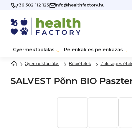
Ugrás
+36 302 112 125
info@healthfactory.hu
a
fő
tartalomhoz
Gyermektáplálás
Pelenkák és pelenkázás
Gyermektáplálás
Bébiételek
Zöldséges étel
SALVEST Põnn BIO Paszter