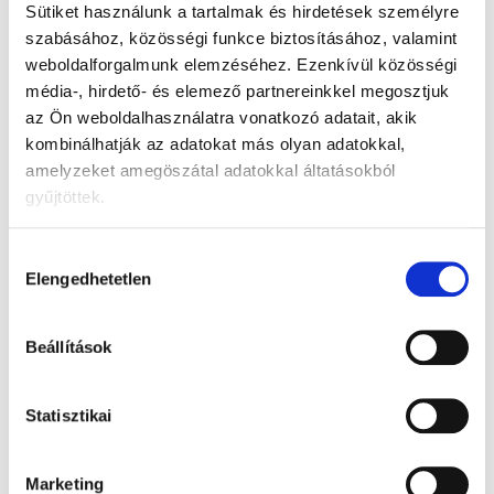
Sütiket használunk a tartalmak és hirdetések személyre
szabásához, közösségi funkce biztosításához, valamint
weboldalforgalmunk elemzéséhez.
Ezenkívül közösségi
média-, hirdető- és elemező partnereinkkel megosztjuk
az Ön weboldalhasználatra vonatkozó adatait, akik
kombinálhatják az adatokat más olyan adatokkal,
SALVEST Smushie BIO
amelyzeket amegöszátal adatokkal áltatásokból
Protein Boost (170 g)
gyűjtöttek.
868 Ft
Egységár:
510,59 Ft / 100 g
Kosárba
Hozzájárulás
Elengedhetetlen
kiválasztása
Termék részletes leírása
Zöldséges-húsos bébiétel hozzátáplált csecsemők
Beállítások
számára, betöltött 6 hónapos kortól.
Statisztikai
Sárgarépa, burgonya, brokkoli, csirkehús, rizs,
sütőtök, kevés víz és egy csepp repceolaj mindez
bio minőségben a tartalma, a praktikus
Marketing
visszazárható tasaknak, ami ideális abban az