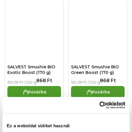
SALVEST Smushie BIO
SALVEST Smushie BIO
Exotic Boost (170 g)
Green Boost (170 g)
868 Ft
868 Ft
Egységár:
Egységár:
510,59 Ft / 100 g
510,59 Ft / 100 g
Kosárba
Kosárba
Ez a weboldal sütiket használ