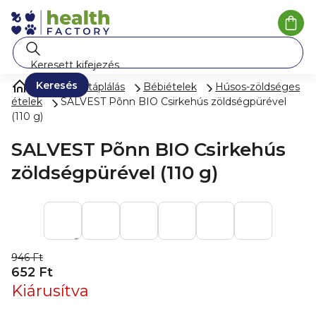
Ugrás
a
Kosá
fő
tartalomhoz
Keresés
Gyermektáplálás
Bébiételek
Húsos-zöldséges
ételek
SALVEST Põnn BIO Csirkehús zöldségpürével
(110 g)
SALVEST Põnn BIO Csirkehús
zöldségpürével (110 g)
946 Ft
652 Ft
Kiárusítva