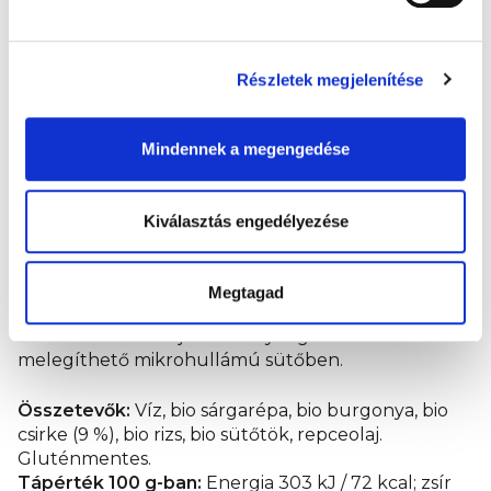
esetben, ha gyermeke nem tudna egyszerre
megbirkózni ezzel a sok finomsággal. Nem
tartalmaz hozzáadott cukrot, mesterséges
Részletek megjelenítése
színezéket, aromákat, tartósítószert. A termék
hőkezelt, eltarthatóságát kíméletes sterilizálás
biztosítja. A bébiételt gyermekorvosokkal
Mindennek a megengedése
együttműködve fejlesztették ki.
Elkészítés:
Melegítse fel a terméket klasszikusan
Kiválasztás engedélyezése
egy kis edényben, vagy a tasakok magát
vízfürdőben 40 °C-ra és már tálalhatja is. Javasoljuk,
hogy a tasak tartalmát kiskanállal adja
Megtagad
gyermekének. Kezdje napi egy-két teáskanállal, és
fokozatosan növelje a mennyiséget. A tasak nem
melegíthető mikrohullámú sütőben.
Összetevők:
Víz, bio sárgarépa, bio burgonya, bio
csirke (9 %), bio rizs, bio sütőtök, repceolaj.
Gluténmentes.
Tápérték 100 g-ban:
Energia 303 kJ / 72 kcal; zsír