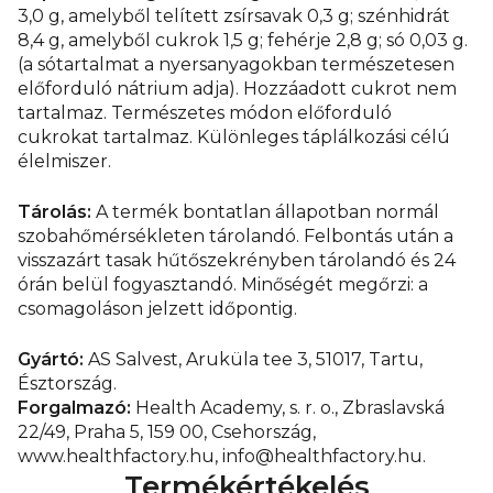
3,0 g, amelyből telített zsírsavak 0,3 g; szénhidrát
8,4 g, amelyből cukrok 1,5 g; fehérje 2,8 g; só 0,03 g.
(a sótartalmat a nyersanyagokban természetesen
előforduló nátrium adja). Hozzáadott cukrot nem
tartalmaz. Természetes módon előforduló
cukrokat tartalmaz. Különleges táplálkozási célú
élelmiszer.
Tárolás:
A termék bontatlan állapotban normál
szobahőmérsékleten tárolandó. Felbontás után a
visszazárt tasak hűtőszekrényben tárolandó és 24
órán belül fogyasztandó. Minőségét megőrzi: a
csomagoláson jelzett időpontig.
Gyártó:
AS Salvest, Aruküla tee 3, 51017, Tartu,
Észtország.
Forgalmazó:
Health Academy, s. r. o., Zbraslavská
22/49, Praha 5, 159 00, Csehország,
www.healthfactory.hu, info@healthfactory.hu.
Termékértékelés