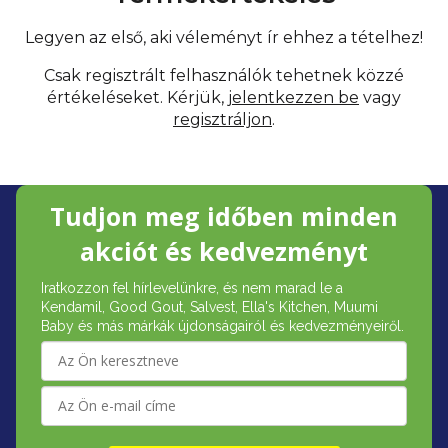
Legyen az első, aki véleményt ír ehhez a tételhez!
Csak regisztrált felhasználók tehetnek közzé
értékeléseket. Kérjük,
jelentkezzen be
vagy
regisztráljon
.
L
Tudjon meg időben minden
á
akciót és kedvezményt
b
Iratkozzon fel hírlevelünkre, és nem marad le a
l
Kendamil, Good Gout, Salvest, Ella's Kitchen, Muumi
é
Baby és más márkák újdonságairól és kedvezményeiről.
c