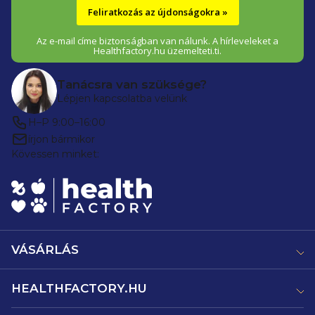
Feliratkozás az újdonságokra »
Az e-mail címe biztonságban van nálunk. A hírleveleket a
Healthfactory.hu üzemelteti.ti.
Tanácsra van szüksége?
Lépjen kapcsolatba velünk
H–P 9:00–16:00
írjon bármikor
Kövessen minket:
VÁSÁRLÁS
HEALTHFACTORY.HU