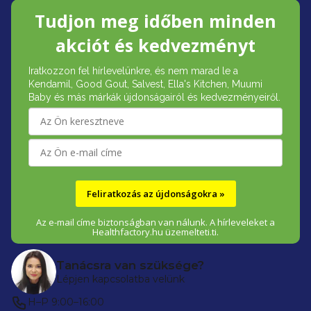
L
Tudjon meg időben minden
á
akciót és kedvezményt
b
Iratkozzon fel hírlevelünkre, és nem marad le a
l
Kendamil, Good Gout, Salvest, Ella's Kitchen, Muumi
é
Baby és más márkák újdonságairól és kedvezményeiről.
c
Feliratkozás az újdonságokra »
Az e-mail címe biztonságban van nálunk. A hírleveleket a
Healthfactory.hu üzemelteti.ti.
Tanácsra van szüksége?
Lépjen kapcsolatba velünk
H–P 9:00–16:00