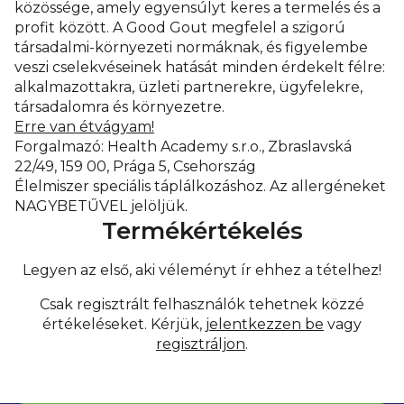
közössége, amely egyensúlyt keres a termelés és a
profit között. A Good Gout megfelel a szigorú
társadalmi-környezeti normáknak, és figyelembe
veszi cselekvéseinek hatását minden érdekelt félre:
alkalmazottakra, üzleti partnerekre, ügyfelekre,
társadalomra és környezetre.
Erre van étvágyam!
Forgalmazó: Health Academy s.r.o., Zbraslavská
22/49, 159 00, Prága 5, Csehország
Élelmiszer speciális táplálkozáshoz. Az allergéneket
NAGYBETŰVEL jelöljük.
Termékértékelés
Legyen az első, aki véleményt ír ehhez a tételhez!
Csak regisztrált felhasználók tehetnek közzé
értékeléseket. Kérjük,
jelentkezzen be
vagy
regisztráljon
.