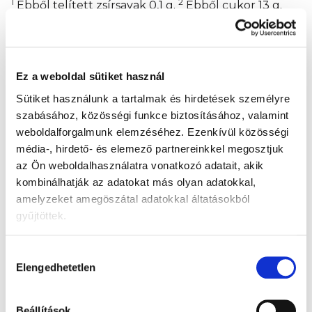
1
2
Ebből telített zsírsavak 0,1 g.
Ebből cukor 13 g.
100% BIO
Teljes és gyors reggeli
Ez a weboldal sütiket használ
Rostforrás
Sütiket használunk a tartalmak és hirdetések személyre
szabásához, közösségi funkce biztosításához, valamint
Gluténmentes
weboldalforgalmunk elemzéséhez.
Ezenkívül közösségi
média-, hirdető- és elemező partnereinkkel megosztjuk
Az elégedett pocakért
az Ön weboldalhasználatra vonatkozó adatait, akik
kombinálhatják az adatokat más olyan adatokkal,
Visszazárható csomagolás
amelyzeket amegöszátal adatokkal áltatásokból
gyűjtöttek.
Jól rázza fel és csavarja el a kupakot.
Közvetlenül a zacskóból tálaljuk.
Hozzájárulás
Elengedhetetlen
kiválasztása
Vagy kanálra.
Jó étvágyat!
Beállítások