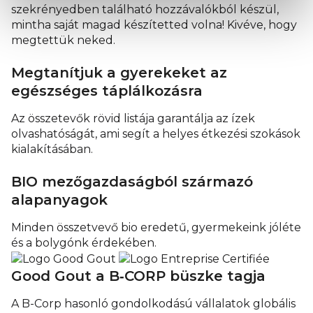
szekrényedben található hozzávalókból készül,
mintha saját magad készítetted volna! Kivéve, hogy
megtettük neked.
Megtanítjuk a gyerekeket az
egészséges táplálkozásra
Az összetevők rövid listája garantálja az ízek
olvashatóságát, ami segít a helyes étkezési szokások
kialakításában.
BIO mezőgazdaságból származó
alapanyagok
Minden összetvevő bio eredetű, gyermekeink jóléte
és a bolygónk érdekében.
Good Gout a B‑CORP büszke tagja
A B-Corp hasonló gondolkodású vállalatok globális