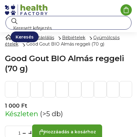
Ugrás
a
Kosá
fő
tartalomhoz
Keresés
Gyermektáplálás
Bébiételek
Gyümölcsös
ételek
Good Gout BIO Almás reggeli (70 g)
Good Gout BIO Almás reggeli
(70 g)
1 000 Ft
Készleten
(>5 db)
Hozzáadás a kosárhoz