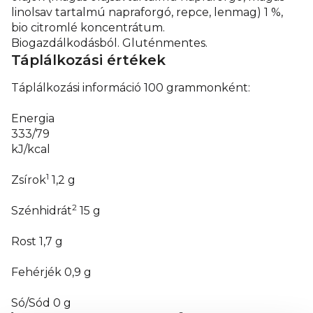
linolsav tartalmú napraforgó, repce, lenmag) 1 %,
bio citromlé koncentrátum.
Biogazdálkodásból. Gluténmentes.
Táplálkozási értékek
Táplálkozási információ 100 grammonként:
Energia
333/79
kJ/kcal
1
Zsírok
1,2
g
2
Szénhidrát
15
g
Rost
1,7
g
Fehérjék
0,9
g
Só/Sód
0
g