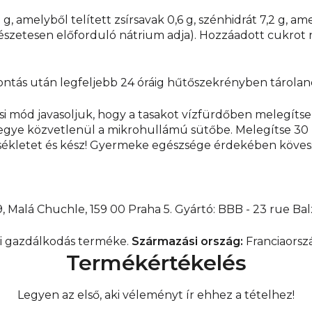
5 g, amelyből telített zsírsavak 0,6 g, szénhidrát 7,2 g, am
rmészetesen előforduló nátrium adja). Hozzáadott cukro
ntás után legfeljebb 24 óráig hűtőszekrényben tárolan
i mód javasoljuk, hogy a tasakot vízfürdőben melegítse 
és tegye közvetlenül a mikrohullámú sütőbe. Melegítse 
rsékletet és kész! Gyermeke egészsége érdekében kövesse 
9, Malá Chuchle, 159 00 Praha 5. Gyártó: BBB - 23 rue Bal
iai gazdálkodás terméke.
Származási ország:
Franciaorsz
Termékértékelés
Legyen az első, aki véleményt ír ehhez a tételhez!