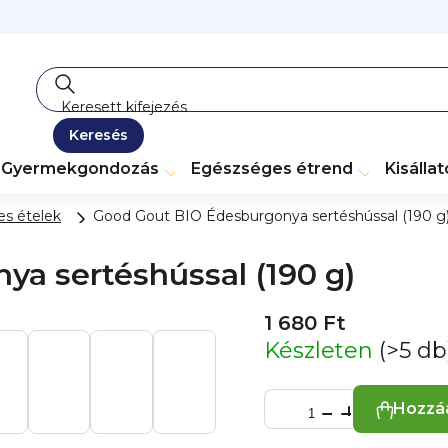
Keresés
Gyermekgondozás
Egészséges étrend
Kisálla
s ételek
Good Gout BIO Édesburgonya sertéshússal (190 g
a sertéshússal (190 g)
1 680 Ft
Készleten
(>5 db
Hozzá