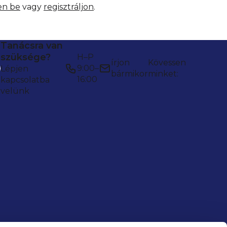
en be
vagy
regisztráljon
.
Tanácsra van
szüksége?
H–P
írjon
Kövessen
9:00–
Lépjen
bármikor
minket:
16:00
kapcsolatba
velünk