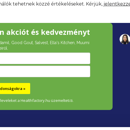
ználók tehetnek közzé értékeléseket. Kérjük,
jelentkezz
n akciót és kedvezményt
damil, Good Gout, Salvest, Ella's Kitchen, Muumi
iről.
újdonságokra »
leveleket a Healthfactory.hu üzemelteti.ti.