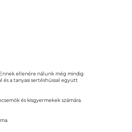
z! Gyermeke egészsége érdekében kövesse az
tasításokat.
Különleges táplálkozási célú élelmiszer.
my s. r. o., Zbraslavská 22/49, Malá Chuchle, 159 00
23 rue Balzac - 75406, Paris Cedex.
Tömeg:
190 g, 1
tel. Ökológiai gazdálkodás terméke.
Származási
an készült.
. Ennek ellenére nálunk még mindig
l és a tanyasi sertéshússal együtt
csecsemők és kisgyermekek számára.
yma.