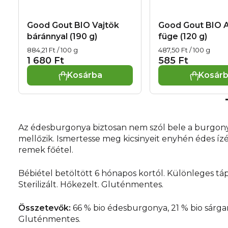
Good Gout BIO Vajtök
Good Gout BIO 
báránnyal (190 g)
füge (120 g)
Egységár:
Egységár:
884,21 Ft / 100 g
487,50 Ft / 100 g
1 680 Ft
585 Ft
Kosárba
Kosár
Az édesburgonya biztosan nem szól bele a burgony
mellőzik. Ismertesse meg kicsinyeit enyhén édes ízé
remek főétel.
Bébiétel betöltött 6 hónapos kortól. Különleges tá
Sterilizált. Hőkezelt. Gluténmentes.
Összetevők:
66 % bio édesburgonya, 21 % bio sárgaré
Gluténmentes.