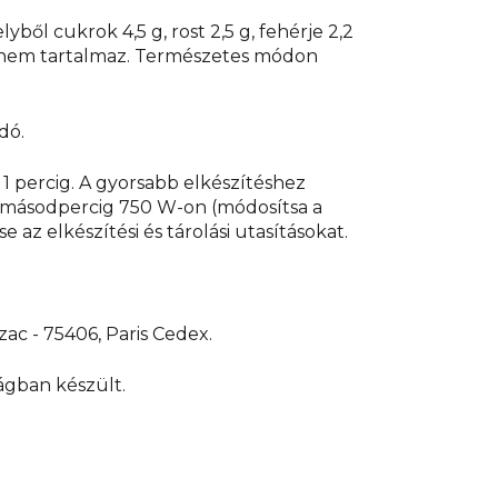
elyből cukrok 4,5 g, rost 2,5 g, fehérje 2,2
t nem tartalmaz. Természetes módon
dó.
1 percig. A gyorsabb elkészítéshez
30 másodpercig 750 W-on (módosítsa a
az elkészítési és tárolási utasításokat.
zac - 75406, Paris Cedex.
ágban készült.