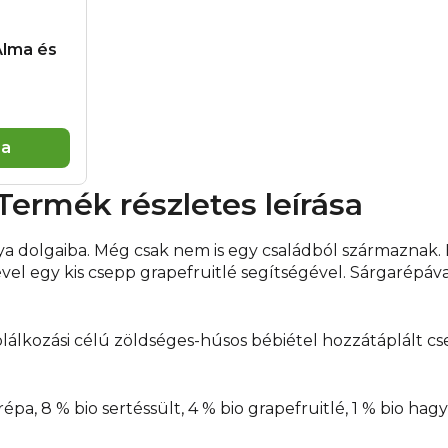
hőmérsékletet és kés
elkészítési és tárolási u
Alma és
Beszállító:
Health Acade
Praha 5. Gyártó: BBB - 
tasak = komplett bébié
ország:
Franciaországb
ba
Termék részletes leírása
a dolgaiba. Még csak nem is egy családból származnak
vel egy kis csepp grapefruitlé segítségével. Sárgarépáva
plálkozási célú zöldséges-húsos bébiétel hozzátáplált 
pa, 8 % bio sertéssült, 4 % bio grapefruitlé, 1 % bio hag