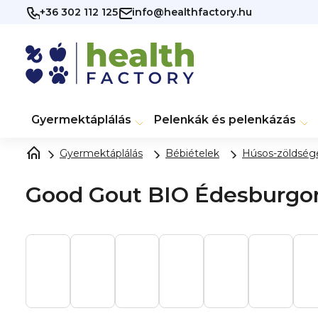
Ugrás
+36 302 112 125
info@healthfactory.hu
a
fő
tartalomhoz
Gyermektáplálás
Pelenkák és pelenkázás
Gyermektáplálás
Bébiételek
Húsos-zöldsége
Good Gout BIO Édesburgony