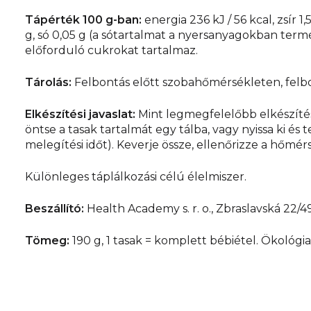
Tápérték 100 g-ban:
energia 236 kJ / 56 kcal, zsír 1,
g, só 0,05 g (a sótartalmat a nyersanyagokban te
előforduló cukrokat tartalmaz.
Tárolás:
Felbontás előtt szobahőmérsékleten, felbo
Elkészítési javaslat:
Mint legmegfelelőbb elkészítés
öntse a tasak tartalmát egy tálba, vagy nyissa ki 
melegítési időt). Keverje össze, ellenőrizze a hőmé
Különleges táplálkozási célú élelmiszer.
Beszállító:
Health Academy s. r. o., Zbraslavská 22/4
Tömeg:
190 g, 1 tasak = komplett bébiétel. Ökológ