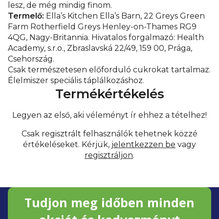
lesz, de még mindig finom.
Termelő:
Ella’s Kitchen Ella’s Barn, 22 Greys Green
Farm Rotherfield Greys Henley-on-Thames RG9
4QG, Nagy-Britannia. Hivatalos forgalmazó: Health
Academy, s.r.o., Zbraslavská 22/49, 159 00, Prága,
Csehország.
Csak természetesen előforduló cukrokat tartalmaz.
Élelmiszer speciális táplálkozáshoz.
Termékértékelés
Legyen az első, aki véleményt ír ehhez a tételhez!
Csak regisztrált felhasználók tehetnek közzé
értékeléseket. Kérjük,
jelentkezzen be
vagy
regisztráljon
.
L
Tudjon meg időben minden
á