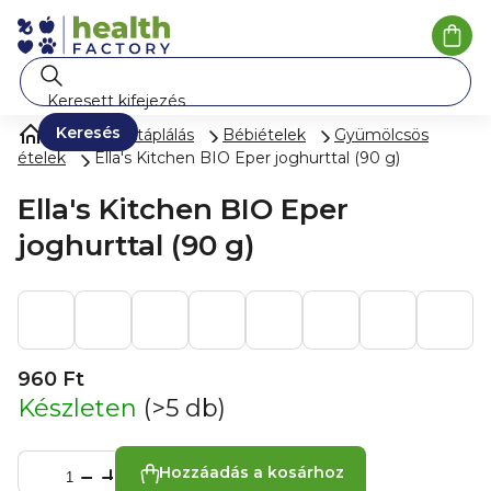
Ugrás
a
Kosá
fő
tartalomhoz
Keresés
Gyermektáplálás
Bébiételek
Gyümölcsös
ételek
Ella's Kitchen BIO Eper joghurttal (90 g)
Ella's Kitchen BIO Eper
joghurttal (90 g)
960 Ft
Készleten
(>5 db)
Hozzáadás a kosárhoz