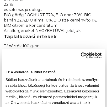
22 %
és sok más jó dolog...
BIO görög JOGHURT 37%, BIO eper 30%, BIO
banán 22%,BIO alma 10%, BIO rizs-keményítő 1%,
BIO citromlé koncentrátum
Az allergéneket NAGYBETŰVEL jelöljük.
Táplálkozási értékek
Tápérték 100 g-ra:
Energia
370/88
kJ/kcal
Ez a weboldal sütiket használ
1
Zsírok
Sütiket használunk a tartalmak és hirdetések személyre
3,6
szabásához, közösségi funkce biztosításához, valamint
g
weboldalforgalmunk elemzéséhez.
Ezenkívül közösségi
média-, hirdető- és elemező partnereinkkel megosztjuk
2
Szénhidrátok
az Ön weboldalhasználatra vonatkozó adatait, akik
11,1