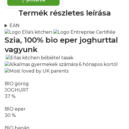
Kosárba
Termék részletes leírása
EAN
Szia, 100% bio
eper joghurttal
vagyunk
BIO görög
JOGHURT
37 %
BIO eper
30 %
BIO banán