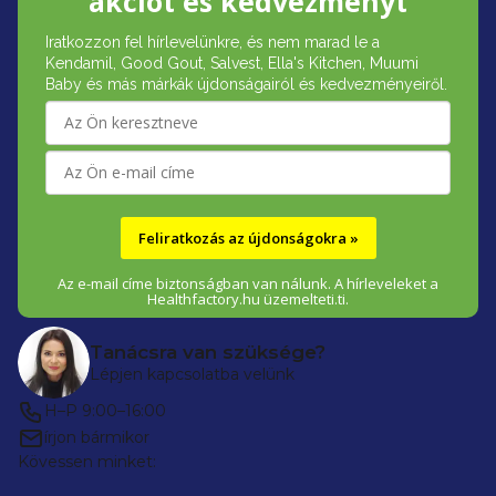
akciót és kedvezményt
b
Iratkozzon fel hírlevelünkre, és nem marad le a
l
Kendamil, Good Gout, Salvest, Ella's Kitchen, Muumi
é
Baby és más márkák újdonságairól és kedvezményeiről.
c
Feliratkozás az újdonságokra »
Az e-mail címe biztonságban van nálunk. A hírleveleket a
Healthfactory.hu üzemelteti.ti.
Tanácsra van szüksége?
Lépjen kapcsolatba velünk
H–P 9:00–16:00
írjon bármikor
Kövessen minket: