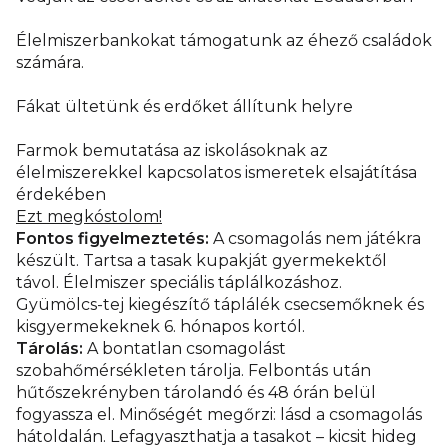
Élelmiszerbankokat támogatunk az éhező családok
számára.
Fákat ültetünk és erdőket állítunk helyre
Farmok bemutatása az iskolásoknak az
élelmiszerekkel kapcsolatos ismeretek elsajátítása
érdekében
Ezt megkóstolom!
Fontos figyelmeztetés:
A csomagolás nem játékra
készült. Tartsa a tasak kupakját gyermekektől
távol. Élelmiszer speciális táplálkozáshoz.
Gyümölcs-tej kiegészítő táplálék csecsemőknek és
kisgyermekeknek 6. hónapos kortól.
Tárolás:
A bontatlan csomagolást
szobahőmérsékleten tárolja. Felbontás után
hűtőszekrényben tárolandó és 48 órán belül
fogyassza el. Minőségét megőrzi: lásd a csomagolás
hátoldalán. Lefagyaszthatja a tasakot – kicsit hideg