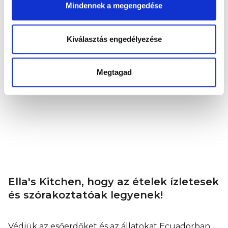
Mindennek a megengedése
Diómentes
Gluténmentes
Kiválasztás engedélyezése
Tojásmentes
Megtagad
Rázz meg, nyomj a kanálra és szürcsölj fel.
Jó étvágyat!
Ella's Kitchen, hogy az ételek ízletesek
és szórakoztatóak legyenek!
Védjük az esőerdőket és az állatokat Ecuadorban