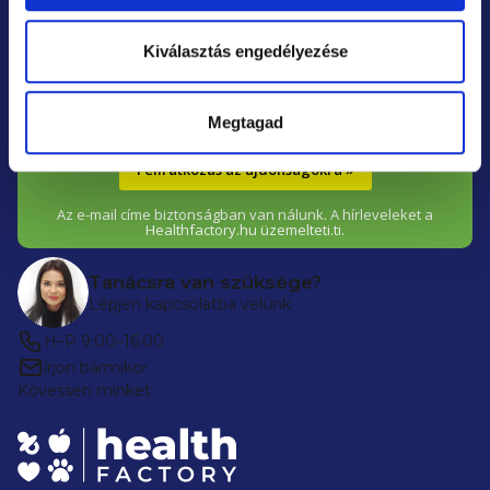
é
Baby és más márkák újdonságairól és kedvezményeiről.
Kiválasztás engedélyezése
c
Megtagad
Feliratkozás az újdonságokra »
Az e-mail címe biztonságban van nálunk. A hírleveleket a
Healthfactory.hu üzemelteti.ti.
Tanácsra van szüksége?
Lépjen kapcsolatba velünk
H–P 9:00–16:00
írjon bármikor
Kövessen minket: