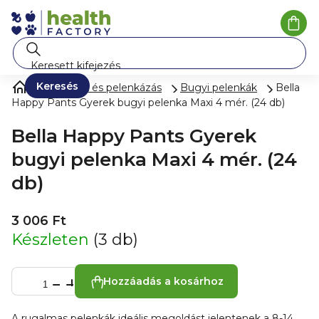
Ugrás
a
Kosá
fő
tartalomhoz
Keresés
Pelenkák és pelenkázás
Bugyi pelenkák
Bella
Happy Pants Gyerek bugyi pelenka Maxi 4 mér. (24 db)
Bella Happy Pants Gyerek
bugyi pelenka Maxi 4 mér. (24
db)
3 006 Ft
Készleten
(3 db)
Hozzáadás a kosárhoz
A rugalmas pelenkák ideális megoldást jelentenek a 8-14