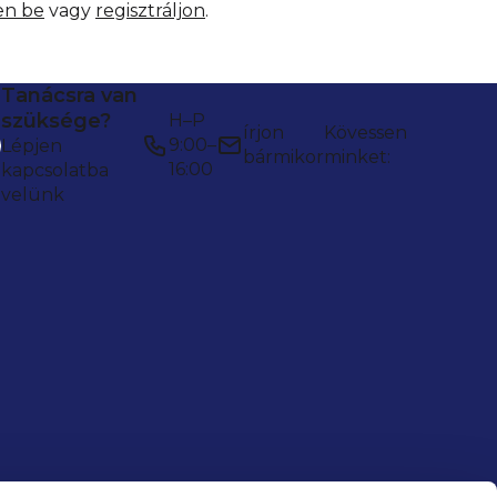
en be
vagy
regisztráljon
.
Tanácsra van
szüksége?
H–P
írjon
Kövessen
9:00–
Lépjen
bármikor
minket:
16:00
kapcsolatba
velünk