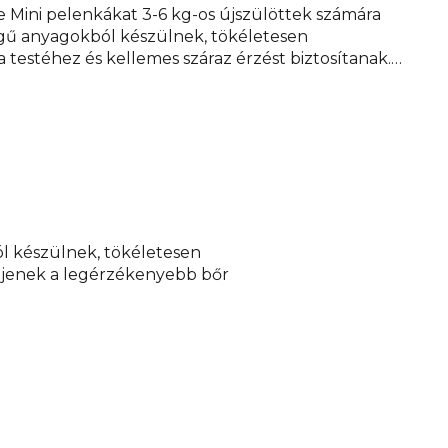
e Mini pelenkákat 3-6 kg-os újszülöttek számára
égű anyagokból készülnek, tökéletesen
testéhez és kellemes száraz érzést biztosítanak.
ogy megfeleljenek a legérzékenyebb bőr
maznak allergéneket és minimálisra csökkentik a
tát.
Forgalmazó:
TZMO Czech Republic, s. r. o.
ól készülnek, tökéletesen
eljenek a legérzékenyebb bőr