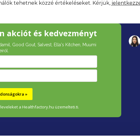
ználók tehetnek közzé értékeléseket. Kérjük,
jelentkezz
n akciót és kedvezményt
damil, Good Gout, Salvest, Ella's Kitchen, Muumi
iről.
újdonságokra »
leveleket a Healthfactory.hu üzemelteti.ti.