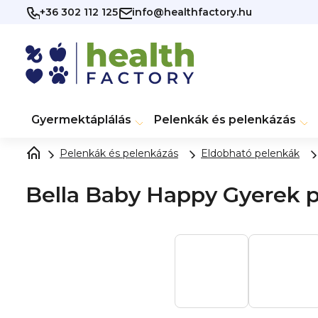
Ugrás
+36 302 112 125
info@healthfactory.hu
a
fő
tartalomhoz
Gyermektáplálás
Pelenkák és pelenkázás
Pelenkák és pelenkázás
Eldobható pelenkák
Bella Baby Happy Gyerek p