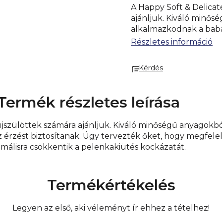
A Happy Soft & Delicat
ajánljuk. Kiváló minős
alkalmazkodnak a baba 
Úgy tervezték őket, h
Részletes információ
igényeinek. Nem tartal
pelenkakiütés kockáza
Kérdés
Termék részletes leírása
újszülöttek számára ajánljuk. Kiváló minőségű anyagokb
 érzést biztosítanak. Úgy tervezték őket, hogy megfel
málisra csökkentik a pelenkakiütés kockázatát.
Termékértékelés
Legyen az első, aki véleményt ír ehhez a tételhez!