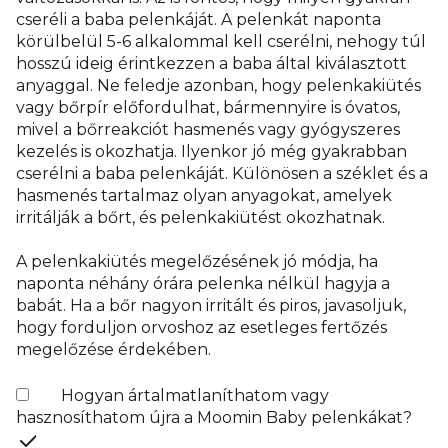
cseréli a baba pelenkáját. A pelenkát naponta
körülbelül 5-6 alkalommal kell cserélni, nehogy túl
hosszú ideig érintkezzen a baba által kiválasztott
anyaggal. Ne feledje azonban, hogy pelenkakiütés
vagy bőrpír előfordulhat, bármennyire is óvatos,
mivel a bőrreakciót hasmenés vagy gyógyszeres
kezelés is okozhatja. Ilyenkor jó még gyakrabban
cserélni a baba pelenkáját. Különösen a széklet és a
hasmenés tartalmaz olyan anyagokat, amelyek
irritálják a bőrt, és pelenkakiütést okozhatnak.
A pelenkakiütés megelőzésének jó módja, ha
naponta néhány órára pelenka nélkül hagyja a
babát. Ha a bőr nagyon irritált és piros, javasoljuk,
hogy forduljon orvoshoz az esetleges fertőzés
megelőzése érdekében.
Hogyan ártalmatlaníthatom vagy
hasznosíthatom újra a Moomin Baby pelenkákat?