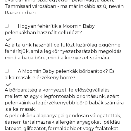
Tammisaari városában - ma már inkább az új nevén
Raaseporban.
Hogyan fehérítik a Moomin Baby
pelenkákban használt cellulózt?
Az általunk használt cellulózt kizárólag oxigénnel
fehérítjük, ami a legkörnyezetbarátabb megoldás
mind a baba bőre, mind a környezet számára.
A Moomin Baby pelenkák bőrbarátok? És
alkalmasak-e érzékeny bőrre?
A bőrbarátság a környezeti felelősségvállalás
mellett az egyik legfontosabb prioritásunk, ezért
pelenkáink a legérzékenyebb bőrű babák számára
is alkalmasak.
A pelenkáink alapanyagai gondosan válogatottak,
és nem tartalmaznak allergén anyagokat, például
latexet, glifozátot, formaldehidet vagy ftalátokat.