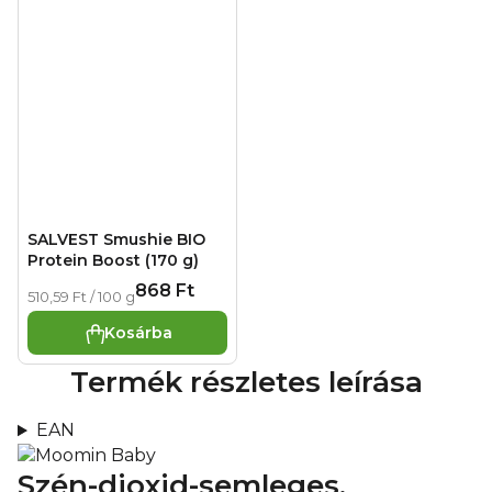
SALVEST Smushie BIO
Protein Boost (170 g)
868 Ft
Egységár:
510,59 Ft / 100 g
Kosárba
Termék részletes leírása
EAN
Szén-dioxid-semleges,