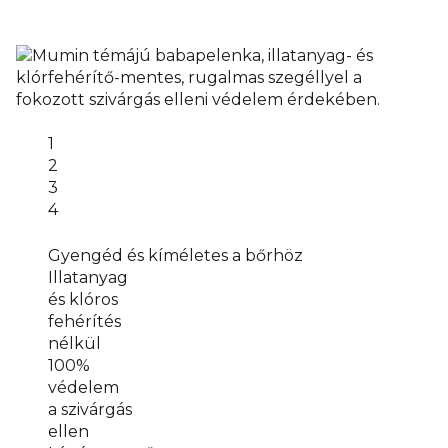
1
2
3
4
Gyengéd és kíméletes a bőrhöz
Illatanyag
és klóros
fehérítés
nélkül
100%
védelem
a szivárgás
ellen