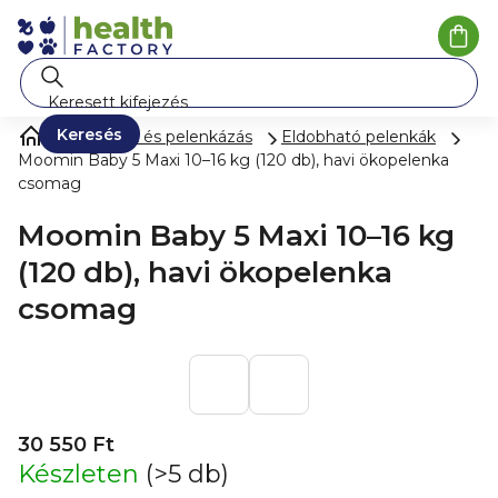
Ugrás
a
Kosá
fő
tartalomhoz
Keresés
Pelenkák és pelenkázás
Eldobható pelenkák
Moomin Baby 5 Maxi 10–16 kg (120 db), havi ökopelenka
csomag
Moomin Baby 5 Maxi 10–16 kg
(120 db), havi ökopelenka
csomag
30 550 Ft
Készleten
(>5 db)