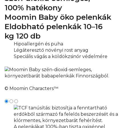
100% hatékony
Moomin Baby öko pelenkák
Eldobható pelenkák
10–16
kg
120 db
Hipoallergén és puha
Légáteresztő növényi rost anyag
Speciális vágás a köldökzsinór védelmére
© Moomin Characters™
A pelenkákat 100%-ban tiszta oxigénnel