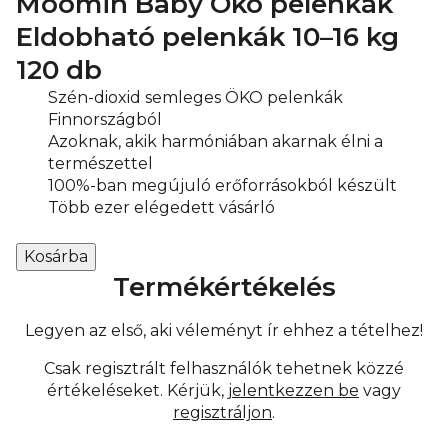
Moomin Baby Öko pelenkák
Eldobható pelenkák
10–16 kg
120 db
Szén-dioxid semleges ÖKO pelenkák
Finnországból
Azoknak, akik harmóniában akarnak élni a
természettel
100%-ban megújuló erőforrásokból készült
Több ezer elégedett vásárló
Termékértékelés
Legyen az első, aki véleményt ír ehhez a tételhez!
Csak regisztrált felhasználók tehetnek közzé
értékeléseket. Kérjük,
jelentkezzen be
vagy
regisztráljon
.