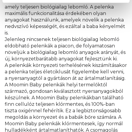
A Moomin Baby pelenkák fő nyersanyaga a cellulóz,
amely teljesen biológiailag lebomló. A pelenka
maximális funkcionalitása érdekében olyan
anyagokat használunk, amelyek növelik a pelenka
nedvszívó képességét, és ezáltal a baba kényelmét
is.
Jelenleg nincsenek teljesen biológiailag lebomló
eldobható pelenkák a piacon, de folyamatosan
növeljük a biológiailag lebomló anyagok arányát, és
új, környezetbarátabb anyagokat fejlesztünk ki.
A pelenkák környezeti terhelésének kiszámításakor
a pelenka teljes életciklusát figyelembe kell venni,
a nyersanyagtól a gyártáson át az ártalmatlanításig.
A Moomin Baby pelenkák helyi termelőktől
származó, gondosan kiválasztott nyersanyagokból
készülnek. A Moomin Baby pelenkákban található
finn cellulóz teljesen klórmentes, és 100%-ban
tiszta oxigénnel fehérítik. Ez a legbiztonságosabb
megoldás a környezet és a babák bőre számára. A
Moomin Baby pelenkák klórmentesek, így normál
hulladékként ártalmatlaníthatók. A csomagolás