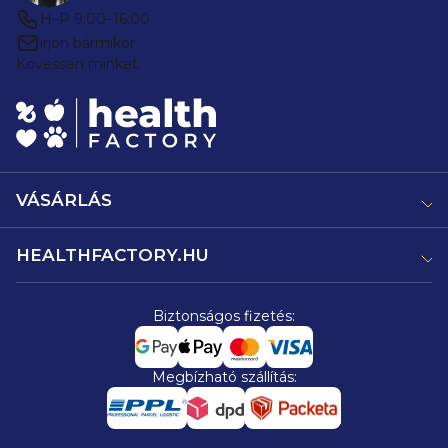
H–P 9:00–16:00
írjon bármikor
Kövessen minket:
VÁSÁRLÁS
HEALTHFACTORY.HU
Biztonságos fizetés:
Megbízható szállítás: