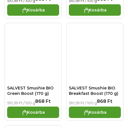
Egységár:
Egységár:
510,59 Ft / 100 g
510,59 Ft / 100 g
r. o., Zbraslavská 22/49, Prága 5, 159 00, Csehország
Kosárba
Kosárba
SALVEST Smushie BIO
SALVEST Smushie BIO
Green Boost (170 g)
Breakfast Boost (170 g)
868 Ft
868 Ft
Egységár:
Egységár:
510,59 Ft / 100 g
510,59 Ft / 100 g
Kosárba
Kosárba