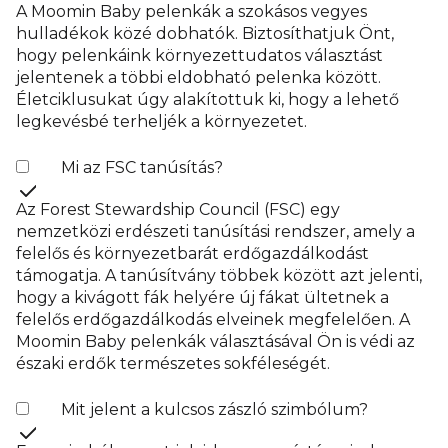
A Moomin Baby pelenkák a szokásos vegyes
hulladékok közé dobhatók. Biztosíthatjuk Önt,
hogy pelenkáink környezettudatos választást
jelentenek a többi eldobható pelenka között.
Életciklusukat úgy alakítottuk ki, hogy a lehető
legkevésbé terheljék a környezetet.
Mi az FSC tanúsítás?
Az Forest Stewardship Council (FSC) egy
nemzetközi erdészeti tanúsítási rendszer, amely a
felelős és környezetbarát erdőgazdálkodást
támogatja. A tanúsítvány többek között azt jelenti,
hogy a kivágott fák helyére új fákat ültetnek a
felelős erdőgazdálkodás elveinek megfelelően. A
Moomin Baby pelenkák választásával Ön is védi az
északi erdők természetes sokféleségét.
Mit jelent a kulcsos zászló szimbólum?