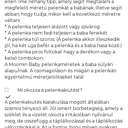
ellen. Íme néhány tipp, amely segít megtalálni a
megfelelő méretű pelenkát a babának, illetve segít
abban, hogy tudja, mikor kell a következő méretre
váltani.
* A pelenka teljesen átázott vagy szivárog.
* A pelenka nem fedi teljesen a baba fenekét.
* A pelenka túl szoros. (A pelenka akkor illeszkedik
jól, ha két ujja befér a pelenka és a baba hasa közé.)
* A pelenka piros foltokat hagy a derékon vagy a
belső combokon.
A Moomin Baby pelenkaméretek a baba súlyán
alapulnak. A csomagoláson és magán a pelenkán
egyértelmű méretjelöléseket talál.
Mi okozza a pelenkakiütést?
A pelenkakiütés kialakulása mögött általában
számos tényező áll. Jól ismert bőrbetegség, amely a
széklet és a vizelet okozta irritációban nyilvánul
meg, de összefügg a táplálkozással és a táplálkozási
változásokkal is. Az is fontos, hogy milyen gyakran