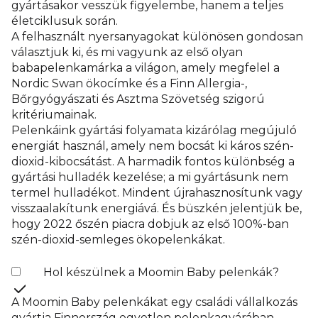
gyártásakor vesszük figyelembe, hanem a teljes
életciklusuk során.
A felhasznált nyersanyagokat különösen gondosan
választjuk ki, és mi vagyunk az első olyan
babapelenkamárka a világon, amely megfelel a
Nordic Swan ökocímke és a Finn Allergia-,
Bőrgyógyászati és Asztma Szövetség szigorú
kritériumainak.
Pelenkáink gyártási folyamata kizárólag megújuló
energiát használ, amely nem bocsát ki káros szén-
dioxid-kibocsátást. A harmadik fontos különbség a
gyártási hulladék kezelése; a mi gyártásunk nem
termel hulladékot. Mindent újrahasznosítunk vagy
visszaalakítunk energiává. És büszkén jelentjük be,
hogy 2022 őszén piacra dobjuk az első 100%-ban
szén-dioxid-semleges ökopelenkákat.
Hol készülnek a Moomin Baby pelenkák?
A Moomin Baby pelenkákat egy családi vállalkozás
gyártja Finnország egyetlen pelenkagyárában,