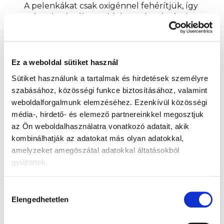
A pelenkákat csak oxigénnel fehérítjük, így
még a legérzékenyebb bőrűek számára is
alkalmasak.
Ez a weboldal sütiket használ
Miből készülnek a Moomin Baby pelenkák?
Mit tartalmaznak?
Sütiket használunk a tartalmak és hirdetések személyre
szabásához, közösségi funkce biztosításához, valamint
A pelenkáinkban használt fő nedvszívó anyag tiszta,
weboldalforgalmunk elemzéséhez.
Ezenkívül közösségi
100%-ban finn erdőkből származó, FSC
média-, hirdető- és elemező partnereinkkel megosztjuk
tanúsítvánnyal rendelkező cellulóz. Az általunk
az Ön weboldalhasználatra vonatkozó adatait, akik
használt cellulóz oxigénnel fehérített, így 100%-
kombinálhatják az adatokat más olyan adatokkal,
ban klórmentes. A nedvszívó mag nem szőtt
amelyzeket amegöszátal adatokkal áltatásokból
anyaggal van bevonva, amely vízáteresztő és
gyűjtöttek.
taszító tulajdonságokkal rendelkezik. Az
abszorbens rétegben kis mennyiségű
szuperabszorbens polimer (SAP) keveredett a
Hozzájárulás
cellulózzal. Az általunk használt szuperabszorbens
Elengedhetetlen
kiválasztása
egy teljesen bevált, biztonságos és allergiatesztelt
anyag, amelyet már több mint 20 éve használnak