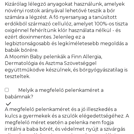
Kizárólag lélegző anyagokat használunk, amelyek
növényi rostok arányával lehetővé teszik a bőr
számára a légzést. A fő nyersanyag a tanúsított
erdőkből származó cellulóz, amelyet 100%-os tiszta
oxigénnel fehérítünk klór használata nélkül - és
ezért dioxinmentes. Jelenleg ez a
legbiztonságosabb és legkíméletesebb megoldás a
babák bőrére.
A Moomin Baby pelenkák a Finn Allergia,
Dermatológia és Asztma Szövetséggel
együttműködve készülnek, és bőrgyógyászatilag is
teszteltek.
Melyik a megfelelő pelenkaméret a
babámnak?
A megfelelő pelenkaméret és a jó illeszkedés a
kulcs a gyermekek és a szülők elégedettségéhez. A
megfelelő méret esetén a pelenka nem fogja
irritálni a baba bőrét, és védelmet nyújt a szivárgás