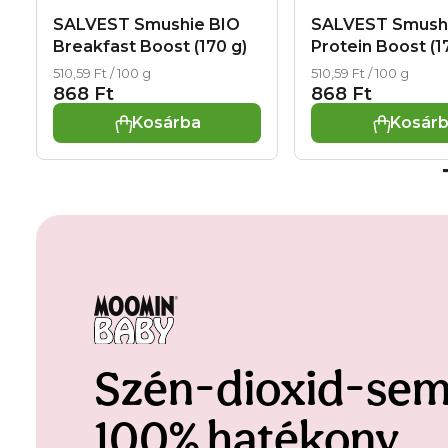
SALVEST Smushie BIO
SALVEST Smush
Breakfast Boost (170 g)
Protein Boost (1
Egységár:
Egységár:
510,59 Ft / 100 g
510,59 Ft / 100 g
868 Ft
868 Ft
Kosárba
Kosár
Szén-dioxid-sem
100% hatékony