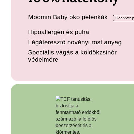
Moomin Baby öko pelenkák
Eldobható 
Hipoallergén és puha
Légáteresztő növényi rost anyag
Speciális vágás a köldökzsinór
védelmére