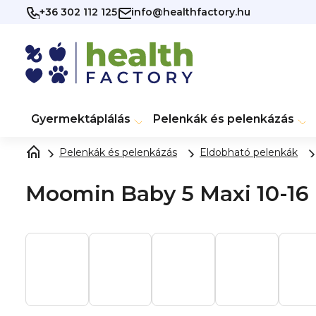
Ugrás a fő tartalomhoz
+36 302 112 125
info@healthfactory.hu
Gyermektáplálás
Pelenkák és pelenkázás
Pelenkák és pelenkázás
Eldobható pelenkák
Moomin Baby 5 Maxi 10-16 