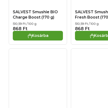
SALVEST Smushie BIO
SALVEST Smush
Charge Boost (170 g)
Fresh Boost (170
Egységár:
Egységár:
510,59 Ft / 100 g
510,59 Ft / 100 g
868 Ft
868 Ft
Kosárba
Kosár