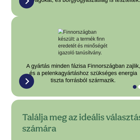
anyagokat, és bőrgyógyászatilag is teszteltek
A gyártás minden fázisa Finnországban zajlik
és a pelenkagyártáshoz szükséges energia
tiszta forrásból származik.
Találja meg az ideális válasz
számára