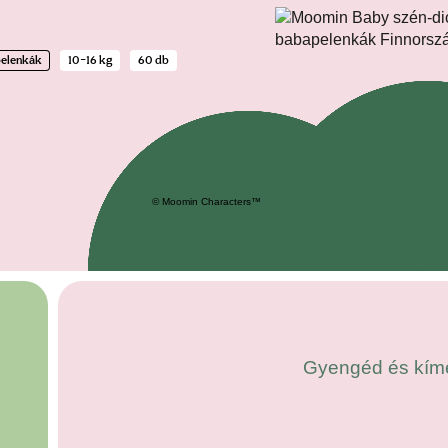
pelenkák
10–16 kg
60 db
© Moomin Characters™
Gyengéd és kímé