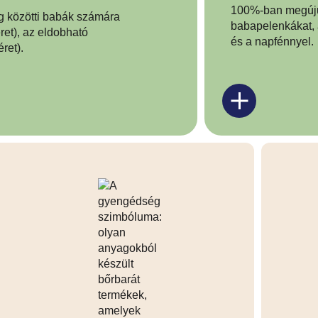
© Moo