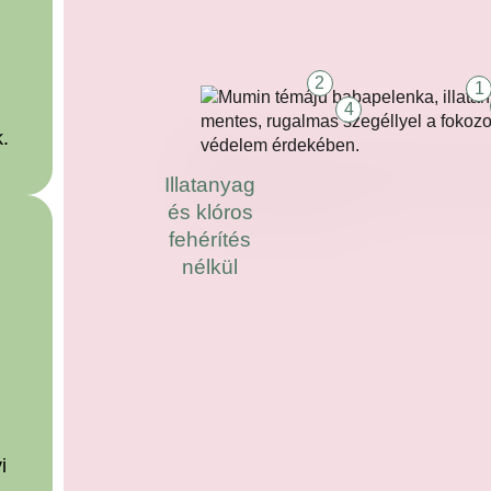
2
1
4
.
Illatanyag
és klóros
fehérítés
nélkül
i