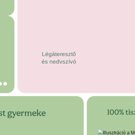
.
Légáteresztő
és nedvszívó
,
A napenergia és a
100% tis
tást gyermeke
villamosenergia
forrásból