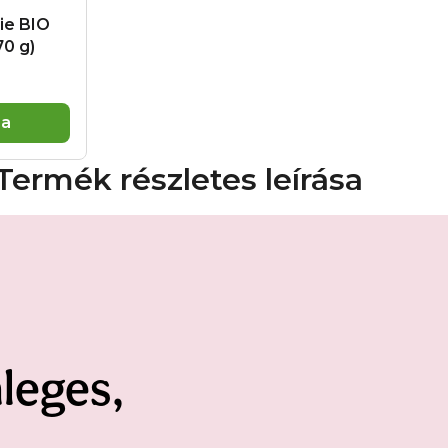
ie BIO
70 g)
ba
Termék részletes leírása
leges,