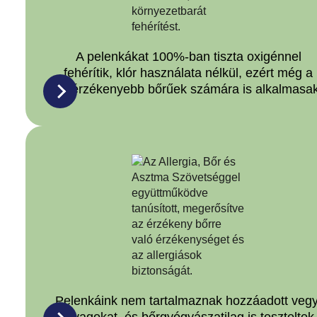
A pelenkákat 100%-ban tiszta oxigénnel
fehérítik, klór használata nélkül, ezért még a
legérzékenyebb bőrűek számára is alkalmasak
Pelenkáink nem tartalmaznak hozzáadott vegy