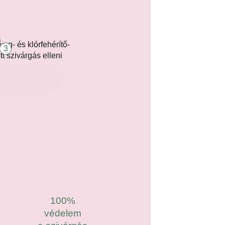
3
100%
védelem