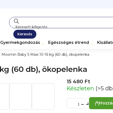
Keresés
Gyermekgondozás
Egészséges étrend
Kisálla
Moomin Baby 5 Maxi 10-16 kg (60 db), ökopelenka
kg (60 db), ökopelenka
15 480 Ft
Készleten
(>5 db
Hozzá