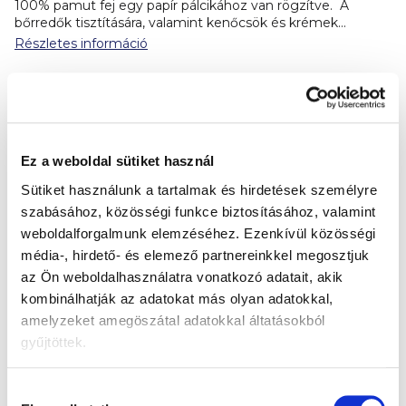
100% pamut fej egy papír pálcikához van rögzítve. A
bőrredők tisztítására, valamint kenőcsök és krémek
felvitelére szolgálnak.
Összetevők:
100% pamut, papír,
Részletes információ
ragasztó, papírdoboz.
Forgalmazó:
TZMO Czech Republic,
s. r. o.
Kérdés
Termék részletes leírása
Ez a weboldal sütiket használ
Extra nagy öko csomag pamut egészségügyi
pálcikák. A 100% pamut fej egy papír pálcikához
Sütiket használunk a tartalmak és hirdetések személyre
van rögzítve. A bőrredők tisztítására, valamint
szabásához, közösségi funkce biztosításához, valamint
kenőcsök és krémek felvitelére szolgálnak.
weboldalforgalmunk elemzéséhez.
Ezenkívül közösségi
média-, hirdető- és elemező partnereinkkel megosztjuk
Összetevők:
100% pamut, papír, ragasztó,
az Ön weboldalhasználatra vonatkozó adatait, akik
papírdoboz.
kombinálhatják az adatokat más olyan adatokkal,
amelyzeket amegöszátal adatokkal áltatásokból
Forgalmazó:
TZMO Czech Republic, s. r. o.
gyűjtöttek.
Termékértékelés
Hozzájárulás
Legyen az első, aki véleményt ír ehhez a tételhez!