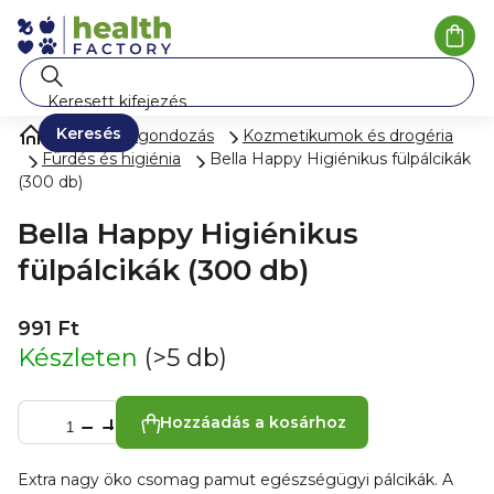
Ugrás
a
Kosá
fő
tartalomhoz
Keresés
Gyermekgondozás
Kozmetikumok és drogéria
Fürdés és higiénia
Bella Happy Higiénikus fülpálcikák
(300 db)
Bella Happy Higiénikus
fülpálcikák (300 db)
991 Ft
Készleten
(>5 db)
Hozzáadás a kosárhoz
Extra nagy öko csomag pamut egészségügyi pálcikák. A