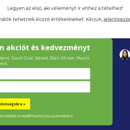
Legyen az első, aki véleményt ír ehhez a tételhez!
ználók tehetnek közzé értékeléseket. Kérjük,
jelentkezz
n akciót és kedvezményt
damil, Good Gout, Salvest, Ella's Kitchen, Muumi
iről.
újdonságokra »
leveleket a Healthfactory.hu üzemelteti.ti.