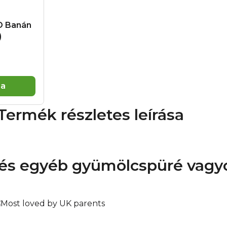
megjegyzés:
A csomago
gyermekektől távol. Kü
IO Banán
Csecsemőknek és kisgy
)
Használati utasítás:
Ha
tálba vagy közvetlenül
szobahőmérsékleten ke
tárolandó és 48 órán b
lásd a csomagolás háto
ba
Kitchen Ella's Barn, 2
Thames RG9 4QG, Nagy
Termék részletes leírása
Academy, s.ro., Zbrasla
i és egyéb gyümölcspüré
vagy