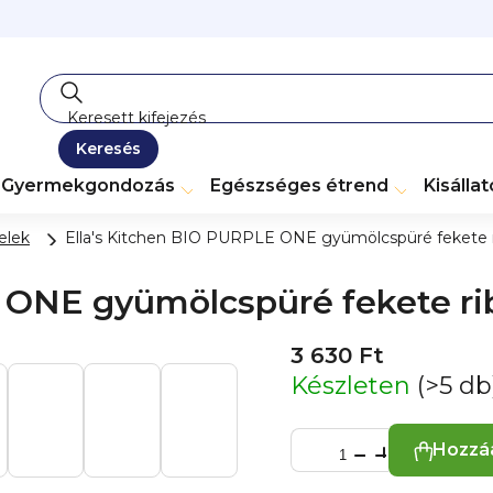
Keresés
Gyermekgondozás
Egészséges étrend
Kisálla
elek
Ella's Kitchen BIO PURPLE ONE gyümölcspüré fekete rib
ONE gyümölcspüré fekete ribi
3 630 Ft
Készleten
(>5 db
Hozzá