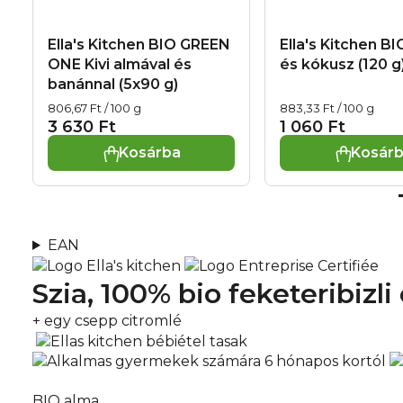
Ella's Kitchen BIO GREEN
Ella's Kitchen B
ONE Kivi almával és
és kókusz (120 g
banánnal (5x90 g)
Egységár:
Egységár:
806,67 Ft / 100 g
883,33 Ft / 100 g
3 630 Ft
1 060 Ft
Kosárba
Kosár
EAN
Szia, 100% bio
feketeribizl
+ egy csepp citromlé
BIO alma