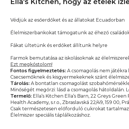
Ella's Kitchen, hogy az ételek íz
Védjük az esőerdőket és az állatokat Ecuadorban
Élelmiszerbankokat támogatunk az éhező családok
Fákat ültetünk és erdőket állítunk helyre
Farmok bemutatása az iskolásoknak az élelmiszerek
Ezt megkóstolom!
Fontos figyelmeztetés:
A csomagolás nem játékra ké
Csecsemőknek és kisgyermekeknek szánt élelmiszer
Tárolás:
A bontatlan csomagolást szobahőmérséklete
Minőségét megőrzi: lásd a csomagolás hátoldalán. Le
Termelő:
Ella’s Kitchen Ella’s Barn, 22 Greys Gre
Health Academy, s.r.o., Zbraslavská 22/49, 159 00, Pr
Csak természetesen előforduló cukrokat tartalmaz
Élelmiszer speciális táplálkozáshoz.