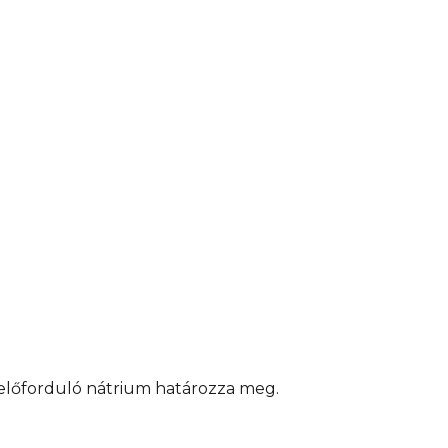
.
előforduló nátrium határozza meg.