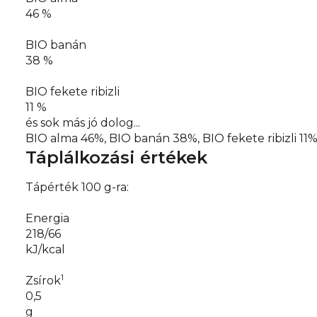
46 %
BIO banán
38 %
BIO fekete ribizli
11 %
és sok más jó dolog...
BIO alma 46%, BIO banán 38%, BIO fekete ribizli 1
Táplálkozási értékek
Tápérték 100 g-ra:
Energia
218/66
kJ/kcal
1
Zsírok
0,5
g