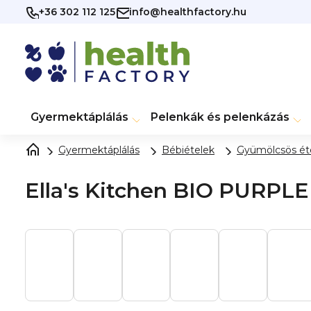
Ugrás
+36 302 112 125
info@healthfactory.hu
a
fő
tartalomhoz
Gyermektáplálás
Pelenkák és pelenkázás
Gyermektáplálás
Bébiételek
Gyümölcsös ét
Ella's Kitchen BIO PURPLE 