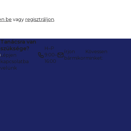
en be
vagy
regisztráljon
.
Tanácsra van
szüksége?
H–P
írjon
Kövessen
9:00–
Lépjen
bármikor
minket:
16:00
kapcsolatba
velünk