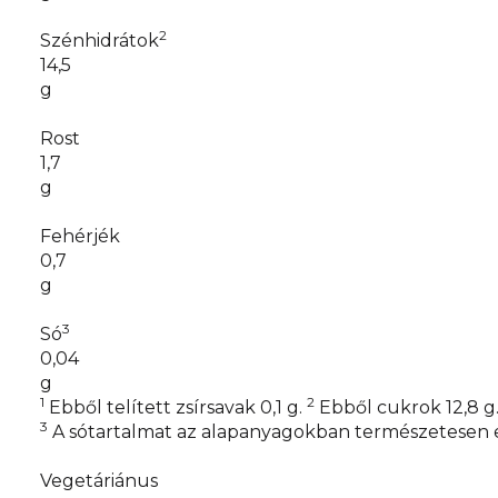
2
Szénhidrátok
14,5
g
Rost
1,7
g
Fehérjék
0,7
g
3
Só
0,04
g
1
2
Ebből telített zsírsavak 0,1 g.
Ebből cukrok 12,8 g
3
A sótartalmat az alapanyagokban természetesen 
Vegetáriánus