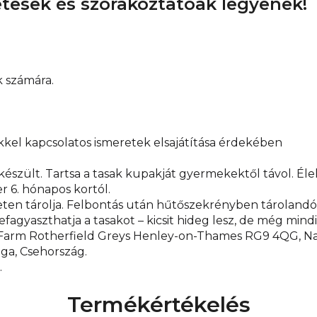
letesek és szórakoztatóak legyenek!
 számára.
kel kapcsolatos ismeretek elsajátítása érdekében
szült. Tartsa a tasak kupakját gyermekektől távol. Élel
 6. hónapos kortól.
n tárolja. Felbontás után hűtőszekrényben tárolandó é
fagyaszthatja a tasakot – kicsit hideg lesz, de még mind
en Farm Rotherfield Greys Henley-on-Thames RG9 4QG, Nag
ága, Csehország.
.
Termékértékelés