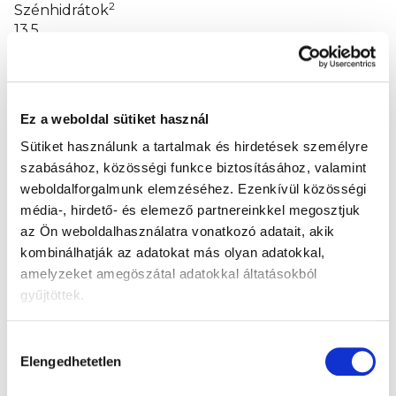
2
Szénhidrátok
13,5
g
Rost
1,6
Ez a weboldal sütiket használ
g
Sütiket használunk a tartalmak és hirdetések személyre
Fehérjék
szabásához, közösségi funkce biztosításához, valamint
0,7
weboldalforgalmunk elemzéséhez.
Ezenkívül közösségi
g
média-, hirdető- és elemező partnereinkkel megosztjuk
az Ön weboldalhasználatra vonatkozó adatait, akik
3
Só
kombinálhatják az adatokat más olyan adatokkal,
0,04
amelyzeket amegöszátal adatokkal áltatásokból
g
gyűjtöttek.
1
2
Ebből telített zsírsavak <0,1 g.
Ebből cukrok 12,9
g.
3
A sótartalmat az alapanyagokban természetesen
Hozzájárulás
előforduló nátrium határozza meg.
Elengedhetetlen
kiválasztása