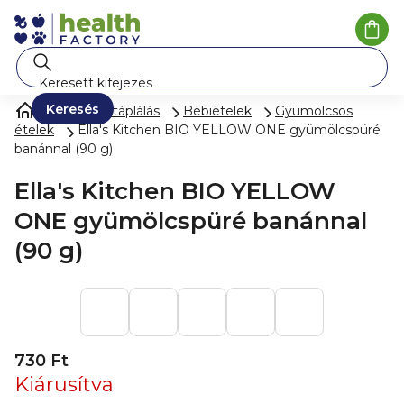
Ugrás
a
Kosá
fő
tartalomhoz
Keresés
Gyermektáplálás
Bébiételek
Gyümölcsös
ételek
Ella's Kitchen BIO YELLOW ONE gyümölcspüré
banánnal (90 g)
Ella's Kitchen BIO YELLOW
ONE gyümölcspüré banánnal
(90 g)
730 Ft
Kiárusítva