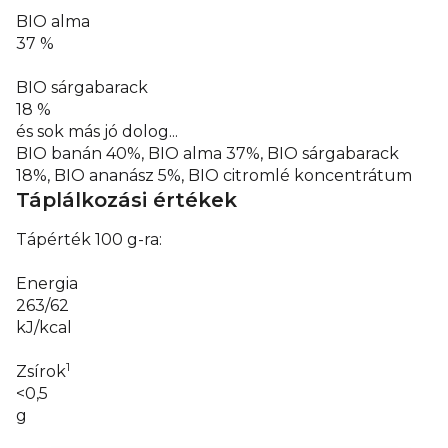
BIO alma
37 %
BIO sárgabarack
18 %
és sok más jó dolog...
BIO banán 40%, BIO alma 37%, BIO sárgabarack
18%, BIO ananász 5%, BIO citromlé koncentrátum
Táplálkozási értékek
Tápérték 100 g-ra:
Energia
263/62
kJ/kcal
1
Zsírok
<0,5
g