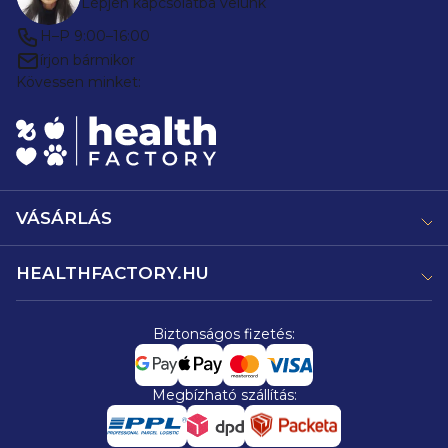
Lépjen kapcsolatba velünk
H–P 9:00–16:00
írjon bármikor
Kövessen minket:
VÁSÁRLÁS
HEALTHFACTORY.HU
Biztonságos fizetés:
Megbízható szállítás: