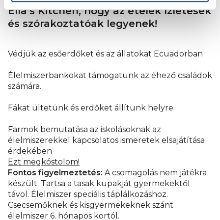
Ella's Kitchen, hogy az ételek ízletesek
és szórakoztatóak legyenek!
Védjük az esőerdőket és az állatokat Ecuadorban
Élelmiszerbankokat támogatunk az éhező családok
számára.
Fákat ültetünk és erdőket állítunk helyre
Farmok bemutatása az iskolásoknak az
élelmiszerekkel kapcsolatos ismeretek elsajátítása
érdekében
Ezt megkóstolom!
Fontos figyelmeztetés:
A csomagolás nem játékra
készült. Tartsa a tasak kupakját gyermekektől
távol. Élelmiszer speciális táplálkozáshoz.
Csecsemőknek és kisgyermekeknek szánt
élelmiszer 6. hónapos kortól.