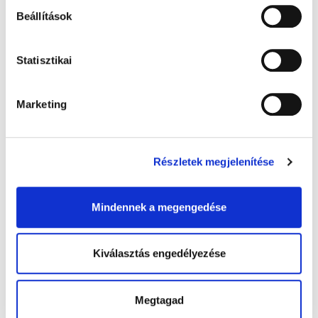
Vegetáriánus
Beállítások
Szójamentes
Statisztikai
Diómentes
Gluténmentes
Marketing
Tejmentes
Tojásmentes
Részletek megjelenítése
Rázz meg, nyomj a kanálra és szürcsölj fel.
Jó étvágyat!
Mindennek a megengedése
Kiválasztás engedélyezése
Megtagad