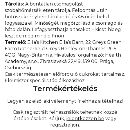
Tárolás:
A bontatlan csomagolást
szobahőmérsékleten tárolja. Felbontás után
hűtőszekrényben tárolandó és 48 órán belül
fogyassza el. Minőségét megőrzi: lásd a csomagolás
hátoldalán. Lefagyaszthatja a tasakot – kicsit hideg
lesz, de még mindig finom.
Termelő:
Ella’s Kitchen Ella’s Barn, 22 Greys Green
Farm Rotherfield Greys Henley-on-Thames RG9
4QG, Nagy-Britannia. Hivatalos forgalmazó: Health
Academy, s.r.o., Zbraslavská 22/49, 159 00, Prága,
Csehország.
Csak természetesen előforduló cukrokat tartalmaz.
Élelmiszer speciális táplálkozáshoz.
Termékértékelés
Legyen az első, aki véleményt ír ehhez a tételhez!
Csak regisztrált felhasználók tehetnek közzé
értékeléseket. Kérjük,
jelentkezzen be
vagy
regisztráljon
.