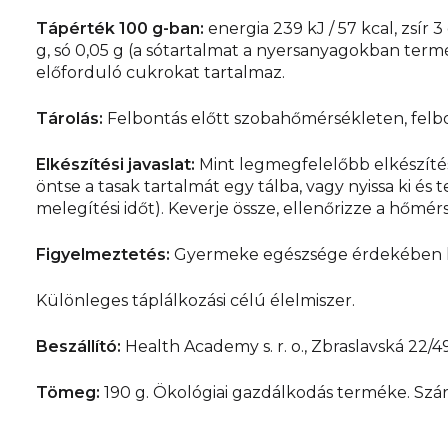
Tápérték 100 g-ban:
energia 239 kJ / 57 kcal, zsír 3 
g, só 0,05 g (a sótartalmat a nyersanyagokban te
előforduló cukrokat tartalmaz.
Tárolás:
Felbontás előtt szobahőmérsékleten, felbo
Elkészítési javaslat:
Mint legmegfelelőbb elkészítés
öntse a tasak tartalmát egy tálba, vagy nyissa ki 
melegítési időt). Keverje össze, ellenőrizze a hőmér
Figyelmeztetés:
Gyermeke egészsége érdekében köve
Különleges táplálkozási célú élelmiszer.
Beszállító:
Health Academy s. r. o., Zbraslavská 22/4
Tömeg:
190 g. Ökológiai gazdálkodás terméke. Szár