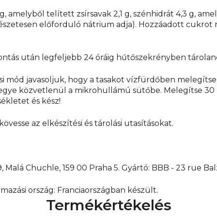
g, amelyből telített zsírsavak 2,1 g, szénhidrát 4,3 g, amel
rmészetesen előforduló nátrium adja). Hozzáadott cukro
ntás után legfeljebb 24 óráig hűtőszekrényben tárolan
i mód javasoljuk, hogy a tasakot vízfürdőben melegítse 
és tegye közvetlenül a mikrohullámú sütőbe. Melegítse 
sékletet és kész!
sse az elkészítési és tárolási utasításokat.
9, Malá Chuchle, 159 00 Praha 5. Gyártó: BBB - 23 rue Bal
mazási ország: Franciaországban készült.
Termékértékelés