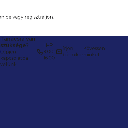
en be
vagy
regisztráljon
.
Tanácsra van
szüksége?
H–P
írjon
Kövessen
9:00–
Lépjen
bármikor
minket:
16:00
kapcsolatba
velünk