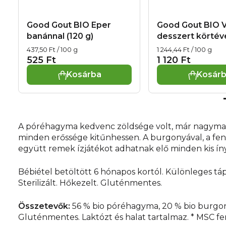
Good Gout BIO Eper
Good Gout BIO V
banánnal (120 g)
desszert körtéve
Egységár:
Egységár:
437,50 Ft / 100 g
1 244,44 Ft / 100 g
525 Ft
1 120 Ft
Kosárba
Kosár
A póréhagyma kedvenc zöldsége volt, már nagymamáin
minden erőssége kitűnhessen. A burgonyával, a fenn
együtt remek ízjátékot adhatnak elő minden kis ín
Bébiétel betöltött 6 hónapos kortól. Különleges tá
Sterilizált. Hőkezelt. Gluténmentes.
Összetevők:
56 % bio póréhagyma, 20 % bio burgonya,
Gluténmentes. Laktózt és halat tartalmaz. * MSC 