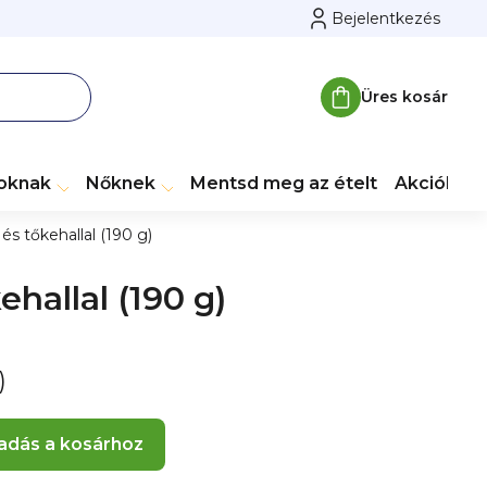
Bejelentkezés
Üres kosár
Kosár
toknak
Nőknek
Mentsd meg az ételt
Akciók
M
 tőkehallal (190 g)
allal (190 g)
)
adás a kosárhoz