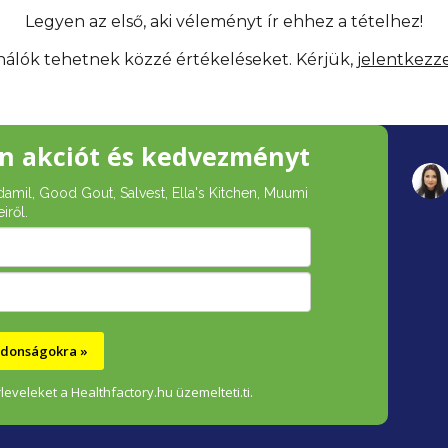
Legyen az első, aki véleményt ír ehhez a tételhez!
ználók tehetnek közzé értékeléseket. Kérjük,
jelentkezz
n akciót és kedvezményt
damil, Good Gout, Salvest, Ella's Kitchen, Muumi
iről.
újdonságokra »
leveleket a Healthfactory.hu üzemelteti.ti.