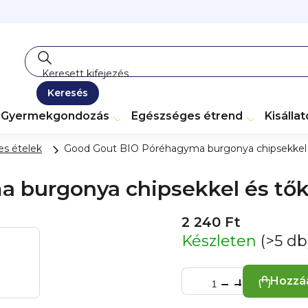
Keresés
Gyermekgondozás
Egészséges étrend
Kisálla
s ételek
Good Gout BIO Póréhagyma burgonya chipsekkel és
burgonya chipsekkel és tőkeh
2 240 Ft
Készleten
(>5 db
Hozzá