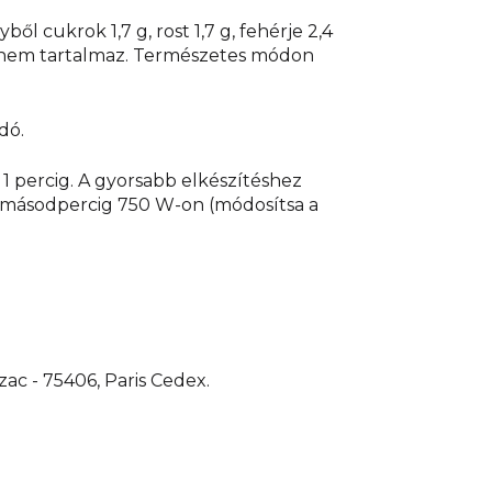
yből cukrok 1,7 g, rost 1,7 g, fehérje 2,4
t nem tartalmaz. Természetes módon
dó.
1 percig. A gyorsabb elkészítéshez
30 másodpercig 750 W-on (módosítsa a
zac - 75406, Paris Cedex.