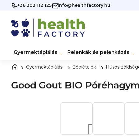
Ugrás
+36 302 112 125
info@healthfactory.hu
a
fő
tartalomhoz
Gyermektáplálás
Pelenkák és pelenkázás
Gyermektáplálás
Bébiételek
Húsos-zöldsége
Good Gout BIO Póréhagyma 