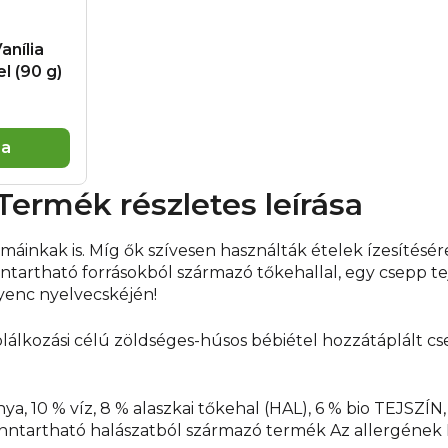
a tasak tartalmát egy t
mikrohullámú sütőbe. 
anília
melegítési időt). Kever
l (90 g)
Figyelmeztetés:
Gyerm
és tárolási utasításokat.
Health Academy s. r. o.
Gyártó: BBB - 23 rue Ba
ba
gazdálkodás terméke. S
Termék részletes leírása
kak is. Míg ők szívesen használták ételek ízesítésére,
tartható forrásokból származó tőkehallal, egy csepp tej
yenc nyelvecskéjén!
plálkozási célú zöldséges-húsos bébiétel hozzátáplált 
 10 % víz, 8 % alaszkai tőkehal (HAL), 6 % bio TEJSZÍN, c
fenntartható halászatból származó termék Az allergén