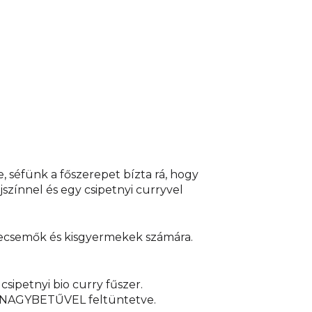
álba, vagy nyissa ki és tegye közvetlenül a
Melegítse 30 másodpercig 750 W-on (módosítsa a
je össze, ellenőrizze a hőmérsékletet és kész!
eke egészsége érdekében kövesse az elkészítési
Különleges táplálkozási célú élelmiszer.
Beszállító:
, Zbraslavská 22/49, Malá Chuchle, 159 00 Praha 5.
lzac - 75406, Paris Cedex.
Tömeg:
190 g. Ökológiai
zármazási ország: Franciaországban készült.
 séfünk a főszerepet bízta rá, hogy
színnel és egy csipetnyi curryvel
csecsemők és kisgyermekek számára.
sipetnyi bio curry fűszer.
ek NAGYBETŰVEL feltüntetve.