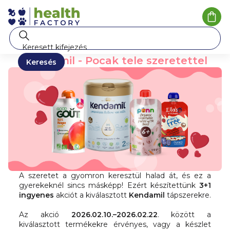
Ugrás
a
Kosá
fő
tartalomhoz
Kendamil - Pocak tele szeretettel
Keresés
A szeretet a gyomron keresztül halad át, és ez a
gyerekeknél sincs másképp! Ezért készítettünk
3+1
ingyenes
akciót a kiválasztott
Kendamil
tápszerekre.
Az akció
2026.02.10.–2026.02.22
. között a
kiválasztott termékekre érvényes, vagy a készlet