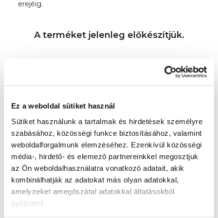
erejéig.
A terméket jelenleg előkészítjük.
Ez a weboldal sütiket használ
Sütiket használunk a tartalmak és hirdetések személyre
De a többi kategóriát is megtekintheti.
szabásához, közösségi funkce biztosításához, valamint
weboldalforgalmunk elemzéséhez.
Ezenkívül közösségi
média-, hirdető- és elemező partnereinkkel megosztjuk
Vásárlás folytatása
az Ön weboldalhasználatra vonatkozó adatait, akik
kombinálhatják az adatokat más olyan adatokkal,
amelyzeket amegöszátal adatokkal áltatásokból
Hivatalos webáruház
A Kendamil, a Ella's Kitchen, a Good Goutés, a
gyűjtöttek.
Salvest a Muumi Baby kizárólagos