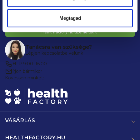
Feliratkozás az újdonságokra »
Megtagad
Az e-mail címe biztonságban van nálunk. A hírleveleket a
Healthfactory.hu üzemelteti.ti.
Tanácsra van szüksége?
Lépjen kapcsolatba velünk
H–P 9:00–16:00
írjon bármikor
Kövessen minket:
VÁSÁRLÁS
HEALTHFACTORY.HU