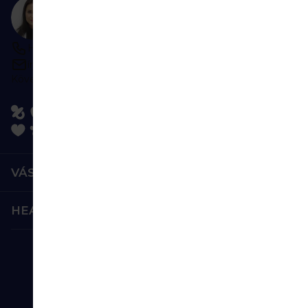
Tanácsra van szüksége?
Lépjen kapcsolatba velünk
H–P 9:00–16:00
írjon bármikor
Kövessen minket:
VÁSÁRLÁS
HEALTHFACTORY.HU
Biztonságos fizetés:
Megbízható szállítás: