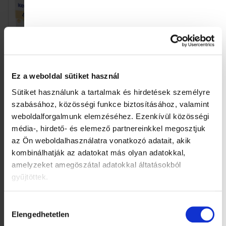
a
Ez a weboldal sütiket használ
4x Kendamil Nature 3
4x Kendamil Premium 3
HMO+ (600 g)
HMO+ (600 g)
Sütiket használunk a tartalmak és hirdetések személyre
17 700 Ft
18 800 Ft
szabásához, közösségi funkce biztosításához, valamint
Egységár:
Egységár:
7 375 Ft / 1 kg
7 833,33 Ft / 1 kg
(4 425 Ft / db)
(4 700 Ft / db)
weboldalforgalmunk elemzéséhez.
Ezenkívül közösségi
média-, hirdető- és elemező partnereinkkel megosztjuk
Kosárba
Kosárba
az Ön weboldalhasználatra vonatkozó adatait, akik
kombinálhatják az adatokat más olyan adatokkal,
amelyzeket amegöszátal adatokkal áltatásokból
gyűjtöttek.
Hozzájárulás
Elengedhetetlen
kiválasztása