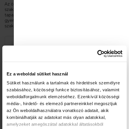
Az összes csecsemőtejet a Kendal Nutricare bébiétel-
szakértői fejlesztették ki, akik több mint 50 éves
tapasztalattal rendelkeznek. Használatukról azonban
gyermekorvosnak vagy gyermek táplálkozási
szakembernek kell döntenie.
T
e
r
m
Ez a weboldal sütiket használ
é
Sütiket használunk a tartalmak és hirdetések személyre
k
szabásához, közösségi funkce biztosításához, valamint
e
weboldalforgalmunk elemzéséhez.
Ezenkívül közösségi
Kendamil BIO Nature 1
Kendamil BIO Nature 1
média-, hirdető- és elemező partnereinkkel megosztjuk
k
(600 g)
(800 g)
az Ön weboldalhasználatra vonatkozó adatait, akik
l
5 145 Ft
11 840 Ft
Egységár:
Egységár:
8 575 Ft / 1 kg
14 800 Ft / 1 kg
kombinálhatják az adatokat más olyan adatokkal,
i
amelyzeket amegöszátal adatokkal áltatásokból
Kosárba
Kosárba