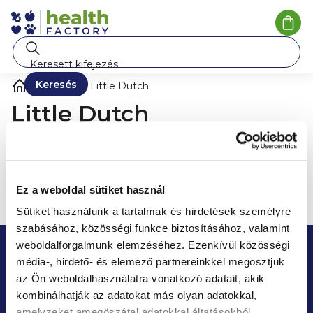
Ugrás
a
Kosá
fő
tartalomhoz
Keresés
Márka
Little Dutch
Little Dutch
A márka
Little Dutch
semmilyen terméke nem található...
Ez a weboldal sütiket használ
Sütiket használunk a tartalmak és hirdetések személyre
szabásához, közösségi funkce biztosításához, valamint
L
Tudjon meg időben minden
weboldalforgalmunk elemzéséhez.
Ezenkívül közösségi
á
média-, hirdető- és elemező partnereinkkel megosztjuk
akciót és kedvezményt
b
az Ön weboldalhasználatra vonatkozó adatait, akik
kombinálhatják az adatokat más olyan adatokkal,
Iratkozzon fel hírlevelünkre, és nem marad le a
l
Kendamil, Good Gout, Salvest, Ella's Kitchen, Muumi
amelyzeket amegöszátal adatokkal áltatásokból