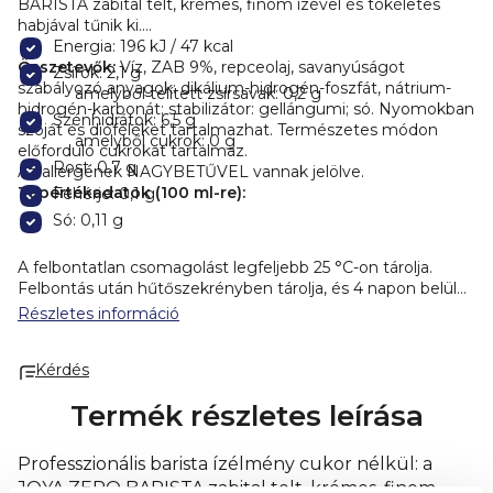
BARISTA zabital telt, krémes, finom ízével és tökéletes
habjával tűnik ki.
Energia: 196 kJ / 47 kcal
Összetevők:
Víz, ZAB 9%, repceolaj, savanyúságot
Zsírok: 2,1 g
szabályozó anyagok: dikálium-hidrogén-foszfát, nátrium-
amelyből telített zsírsavak: 0,2 g
hidrogén-karbonát; stabilizátor: gellángumi; só. Nyomokban
Szénhidrátok: 6,5 g
szóját és dióféléket tartalmazhat. Természetes módon
amelyből cukrok: 0 g
előforduló cukrokat tartalmaz.
Rost: 0,7 g
Az allergének NAGYBETŰVEL vannak jelölve.
Tápértékadatok (100 ml-re):
Fehérje: 0,1 g
Só: 0,11 g
A felbontatlan csomagolást legfeljebb 25 °C-on tárolja.
Felbontás után hűtőszekrényben tárolja, és 4 napon belül
fogyassza el. Használat előtt rázza fel!
Minőségét megőrzi:
Részletes információ
lásd a csomagolás felső részén feltüntetett dátumot.
Kérdés
Termék részletes leírása
Professzionális barista ízélmény cukor nélkül: a
JOYA ZERO BARISTA zabital telt, krémes, finom