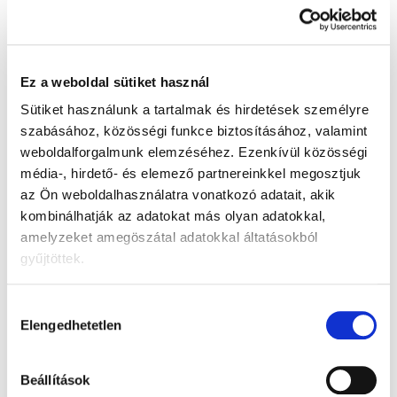
ízével és tökéletes habjával tűnik ki.
Összetevők:
Víz, ZAB 9%, repceolaj, savanyúságot
szabályozó anyagok: dikálium-hidrogén-foszfát,
Ez a weboldal sütiket használ
nátrium-hidrogén-karbonát; stabilizátor:
Sütiket használunk a tartalmak és hirdetések személyre
gellángumi; só. Nyomokban szóját és dióféléket
szabásához, közösségi funkce biztosításához, valamint
tartalmazhat. Természetes módon előforduló
cukrokat tartalmaz.
weboldalforgalmunk elemzéséhez.
Ezenkívül közösségi
Az allergének NAGYBETŰVEL vannak jelölve.
média-, hirdető- és elemező partnereinkkel megosztjuk
az Ön weboldalhasználatra vonatkozó adatait, akik
kombinálhatják az adatokat más olyan adatokkal,
Tápértékadatok (100 ml-re):
amelyzeket amegöszátal adatokkal áltatásokból
gyűjtöttek.
Energia: 196 kJ / 47 kcal
Zsírok: 2,1 g
Hozzájárulás
amelyből telített zsírsavak: 0,2 g
Elengedhetetlen
kiválasztása
Szénhidrátok: 6,5 g
amelyből cukrok: 0 g
Rost: 0,7 g
Beállítások
Fehérje: 0,1 g