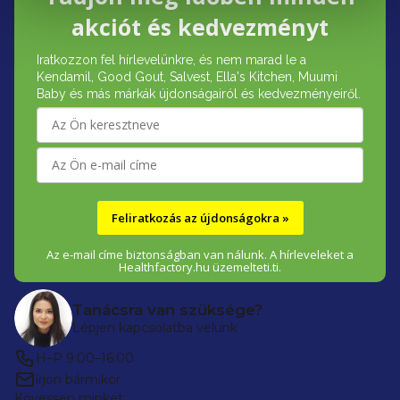
á
akciót és kedvezményt
b
Iratkozzon fel hírlevelünkre, és nem marad le a
l
Kendamil, Good Gout, Salvest, Ella's Kitchen, Muumi
é
Baby és más márkák újdonságairól és kedvezményeiről.
c
Feliratkozás az újdonságokra »
Az e-mail címe biztonságban van nálunk. A hírleveleket a
Healthfactory.hu üzemelteti.ti.
Tanácsra van szüksége?
Lépjen kapcsolatba velünk
H–P 9:00–16:00
írjon bármikor
Kövessen minket: