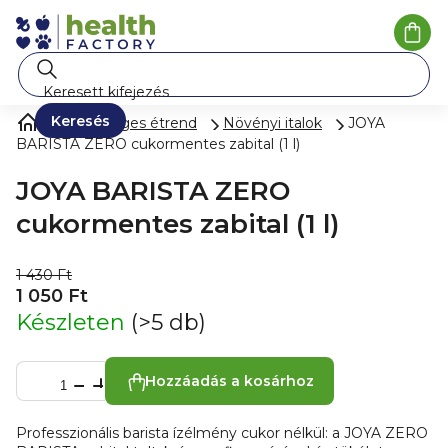
Ugrás
a
Kosá
fő
tartalomhoz
Keresés
Egészséges étrend
Növényi italok
JOYA
BARISTA ZERO cukormentes zabital (1 l)
JOYA BARISTA ZERO
cukormentes zabital (1 l)
1 430 Ft
1 050 Ft
Készleten
(>5 db)
Hozzáadás a kosárhoz
Professzionális barista ízélmény cukor nélkül: a JOYA ZERO