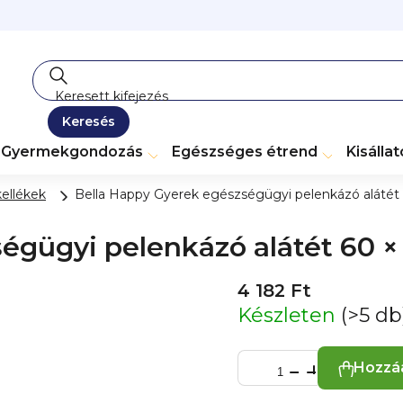
Keresés
Gyermekgondozás
Egészséges étrend
Kisálla
kellékek
Bella Happy Gyerek egészségügyi pelenkázó alátét 
égügyi pelenkázó alátét 60 ×
4 182 Ft
Készleten
(>5 db
Hozzá