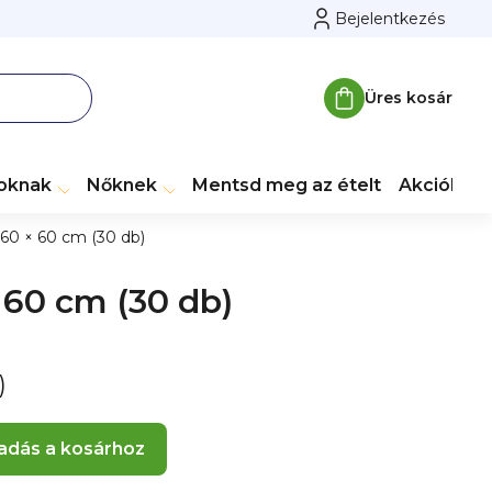
Bejelentkezés
Üres kosár
Kosár
toknak
Nőknek
Mentsd meg az ételt
Akciók
M
60 × 60 cm (30 db)
 60 cm (30 db)
)
adás a kosárhoz