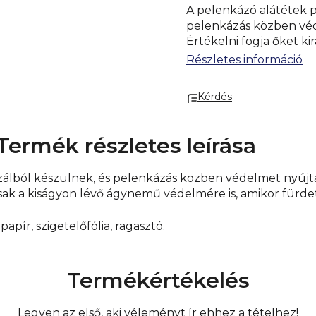
A pelenkázó alátétek p
pelenkázás közben véd
Értékelni fogja őket k
kiságyon lévő ágynemű 
Részletes információ
Összetevők
: Nem szőt
ragasztó.
Forgalmazó:
Kérdés
Termék részletes leírása
zálból készülnek, és pelenkázás közben védelmet nyújt
ak a kiságyon lévő ágynemű védelmére is, amikor fürdet
apír, szigetelőfólia, ragasztó.
Termékértékelés
Legyen az első, aki véleményt ír ehhez a tételhez!