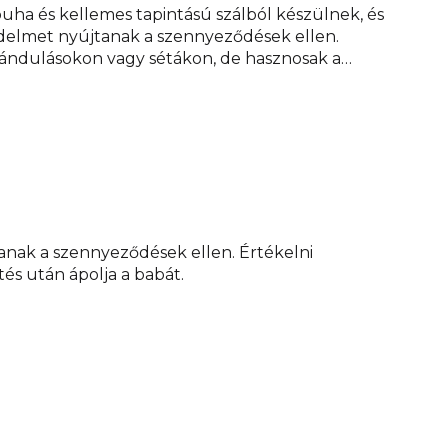
uha és kellemes tapintású szálból készülnek, és
elmet nyújtanak a szennyeződések ellen.
irándulásokon vagy sétákon, de hasznosak a
védelmére is, amikor fürdetés után ápolja a babát.
t szövet, cellulózpép, selyempapír, szigetelőfólia,
TZMO Czech Republic, s. r. o.
anak a szennyeződések ellen. Értékelni
és után ápolja a babát.