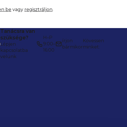
en be
vagy
regisztráljon
.
Tanácsra van
szüksége?
H–P
írjon
Kövessen
9:00–
Lépjen
bármikor
minket:
16:00
kapcsolatba
velünk