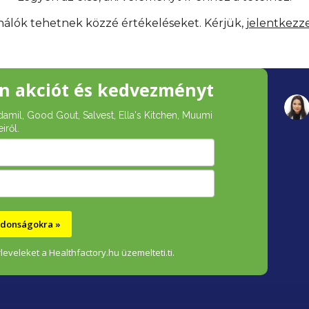
ználók tehetnek közzé értékeléseket. Kérjük,
jelentkezz
n akciót és kedvezményt
damil, Good Gout, Salvest, Ella's Kitchen, Muumi
iről.
újdonságokra »
leveleket a Healthfactory.hu üzemelteti.ti.