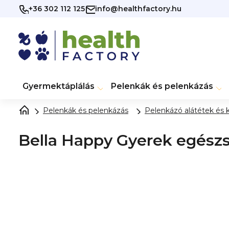
Ugrás
+36 302 112 125
info@healthfactory.hu
a
fő
tartalomhoz
Gyermektáplálás
Pelenkák és pelenkázás
Pelenkák és pelenkázás
Pelenkázó alátétek és 
Bella Happy Gyerek egészs