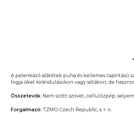
A pelenkázó alátétek puha és kellemes tapintású s
fogja őket kirándulásokon vagy sétákon, de hasznos
Összetevők
: Nem szőtt szövet, cellulózpép, selyemp
Forgalmazó:
TZMO Czech Republic, s. r. o.