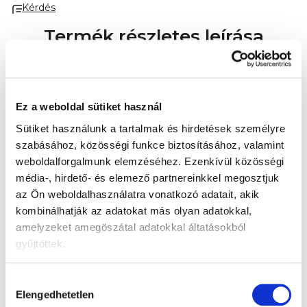
Kérdés
szigetelőfólia, ragasztó.
Forgalmazó:
TZMO Czech
Republic, s. r. o.
Termék részletes leírása
A pelenkázó alátét gazdaságos választéka puha,
kellemes tapintású szálból készül. Mindennapi
használatra otthon és útközben. Védi a kanapét
Ez a weboldal sütiket használ
vagy szőnyeget, pelenkázóasztalt vagy babakocsit,
miközben higiénikus helyet teremt, ahol
Sütiket használunk a tartalmak és hirdetések személyre
gondtalanul pelenkázhatja a babát.
szabásához, közösségi funkce biztosításához, valamint
weboldalforgalmunk elemzéséhez.
Ezenkívül közösségi
Összetevők:
Nem szőtt szövet, cellulózpép,
média-, hirdető- és elemező partnereinkkel megosztjuk
selyempapír, szigetelőfólia, ragasztó.
az Ön weboldalhasználatra vonatkozó adatait, akik
kombinálhatják az adatokat más olyan adatokkal,
Forgalmazó:
TZMO Czech Republic, s. r. o.
amelyzeket amegöszátal adatokkal áltatásokból
Termékértékelés
gyűjtöttek.
Legyen az első, aki véleményt ír ehhez a tételhez!
Hozzájárulás
Csak regisztrált felhasználók tehetnek közzé
Elengedhetetlen
kiválasztása