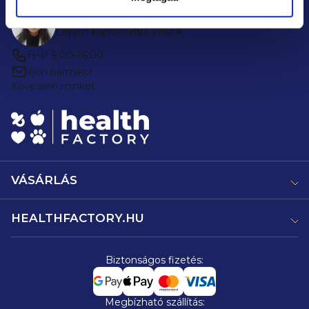
Tanácsra van szüksége?
Lépjen kapcsolatba velünk
H–P 9:00–16:00
írjon bármikor
Kövessen minket:
VÁSÁRLÁS
HEALTHFACTORY.HU
Biztonságos fizetés:
Megbízható szállítás: