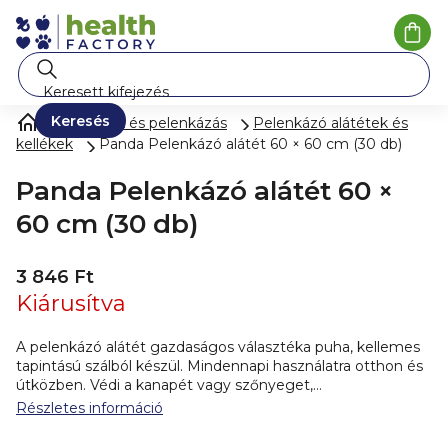
Ugrás
a
Kosá
fő
tartalomhoz
Keresés
Pelenkák és pelenkázás
Pelenkázó alátétek és
kellékek
Panda Pelenkázó alátét 60 × 60 cm (30 db)
Panda Pelenkázó alátét 60 ×
60 cm (30 db)
3 846 Ft
Kiárusítva
A pelenkázó alátét gazdaságos választéka puha, kellemes
tapintású szálból készül. Mindennapi használatra otthon és
útközben. Védi a kanapét vagy szőnyeget,
pelenkázóasztalt vagy babakocsit, miközben higiénikus
Részletes információ
helyet teremt, ahol gondtalanul pelenkázhatja a babát.
Összetevők:
Nem szőtt szövet, cellulózpép, selyempapír,