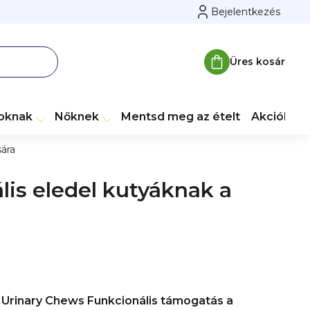
Bejelentkezés
Üres kosár
Kosár
toknak
Nőknek
Mentsd meg az ételt
Akciók
M
sára
lis eledel kutyáknak a
 Urinary Chews
Funkcionális támogatás a