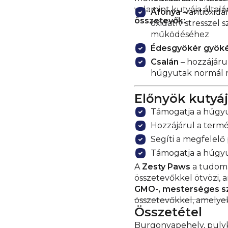
valamint kutyája általáno
Áfonya
– antioxidá
összetevők:
oxidatív stressze
működéséhez
Édesgyökér gyök
Csalán
– hozzájáru
húgyutak normál
Előnyök kutyá
Támogatja a húgy
Hozzájárul a ter
Segíti a megfelelő
Támogatja a húgyu
A
Zesty Paws
a tudomá
összetevőkkel ötvözi, 
GMO-, mesterséges s
összetevőkkel, amelyek
Összetétel
Burgonyapehely, pulyka