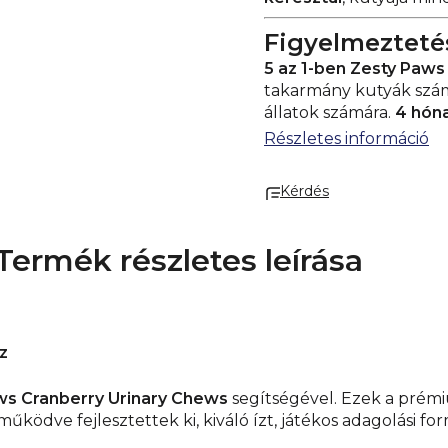
Figyelmezteté
5 az 1-ben Zesty Paws
takarmány kutyák szám
állatok számára.
4 hóna
Nem helyettesíti a telj
Részletes információ
mennyiséget. Gyermekek
biztosítson friss ivóvizet
Kérdés
Tömeg:
200 g
Tárolás
Health Academy s. r. o.
Zbraslavská 22/49
Termék részletes leírása
159 00 Prága
Cseh Köztársaság.
z
ws Cranberry Urinary Chews
segítségével. Ezek a pré
űködve fejlesztettek ki, kiváló ízt, játékos adagolási fo