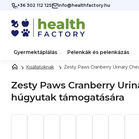
Ugrás
+36 302 112 125
info@healthfactory.hu
a
fő
tartalomhoz
Gyermektáplálás
Pelenkák és pelenkázás
Kisállatoknak
Zesty Paws Cranberry Urinary Chew
Zesty Paws Cranberry Urina
húgyutak támogatására