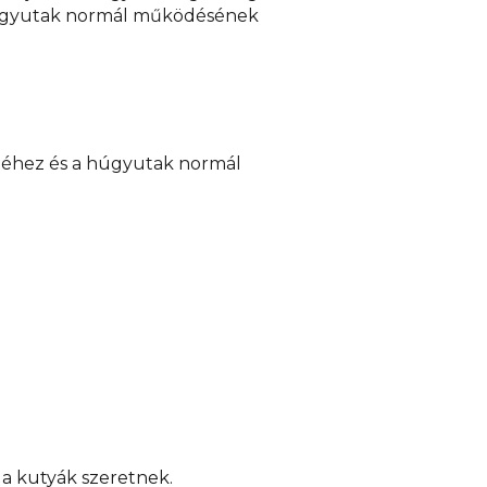
a húgyutak normál működésének
lméhez és a húgyutak normál
a kutyák szeretnek.