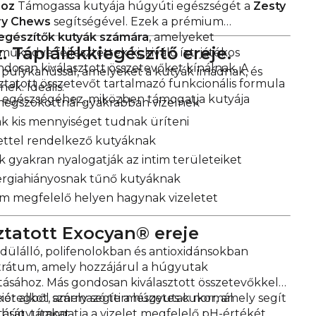
hoz
Támogassa kutyája húgyúti egészségét a
Zesty
ry Chews
segítségével. Ezek a prémium
iegészítők kutyák számára
, amelyeket
. Táplálékkiegészítő ereje.
űködve fejlesztettek ki, kiváló ízt, játékos
ndosan kiválasztott összetevőket kínálnak.
A
k pulykahússal, amelyeket a kutyák imádnak, és
atott összetevőt tartalmazó funkcionális formula
ek. Ideális:
 egészségéhez, miközben támogatja kutyája
 megszokottnál gyakrabban vizelnek
ak kis mennyiséget tudnak üríteni
lettel rendelkező kutyáknak
 gyakran nyalogatják az intim területeiket
ergiahiányosnak tűnő kutyáknak
em megfelelő helyen hagynak vizeletet
tatott Exocyan® ereje
ülálló, polifenolokban és antioxidánsokban
rátum, amely hozzájárul a húgyutak
ásához. Más gondosan kiválasztott összetevőkkel
ót alkot, amely segíti a húgyutak normál
akéregből származó természetes cukor, amely segít
sát, támogatja a vizelet megfelelő pH-értékét,
ta húgyutakat