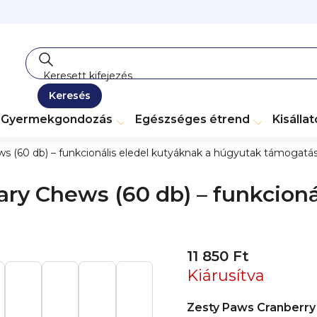
Keresés
Gyermekgondozás
Egészséges étrend
Kisálla
s (60 db) – funkcionális eledel kutyáknak a húgyutak támogatá
ry Chews (60 db) – funkcioná
11 850 Ft
Kiárusítva
Zesty Paws Cranberry