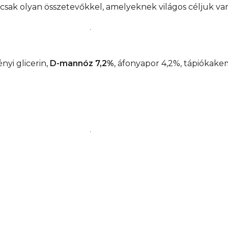
 csak olyan összetevőkkel, amelyeknek világos céljuk van
nyi glicerin,
D-mannóz 7,2%
, áfonyapor 4,2%, tápiókakem