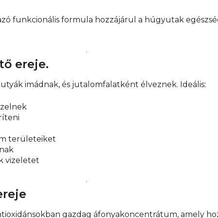
azó funkcionális formula hozzájárul a húgyutak egészs
tő ereje.
utyák imádnak, és jutalomfalatként élveznek. Ideális:
izelnek
íteni
m területeiket
knak
 vizeletet
reje
antioxidánsokban gazdag áfonyakoncentrátum, amely h