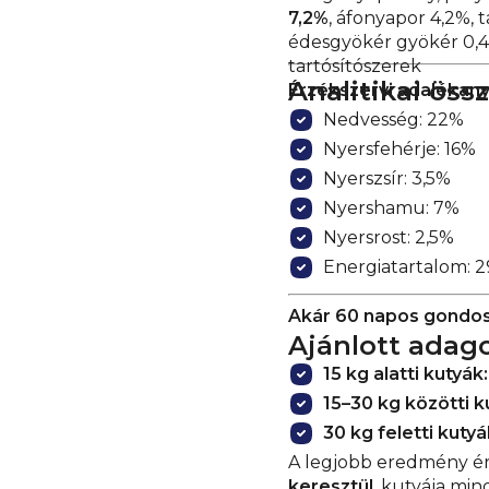
7,2%
, áfonyapor 4,2%, 
édesgyökér gyökér 0,4
tartósítószerek
Analitikai öss
Érzékszervi adalékan
Nedvesség: 22%
Nyersfehérje: 16%
Nyerszsír: 3,5%
Nyershamu: 7%
Nyersrost: 2,5%
Energiatartalom: 29
Akár 60 napos gondos
Ajánlott adag
15 kg alatti kutyák:
15–30 kg közötti k
30 kg feletti kutyá
A legjobb eredmény é
keresztül
, kutyája min