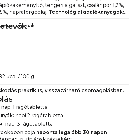
tápiókakeményítő, tengeri algaliszt, csalánpor 1,2%,
5%, napraforgóolaj.
Technológiai adalékanyagok:
zetevők
yagok:
aromák
2 kcal / 100 g
kodás praktikus, visszazárható csomagolásban.
olás
napi 1 rágótabletta
utyák:
napi 2 rágótabletta
k:
napi 3 rágótabletta
rdekében adja
naponta legalább 30 napon
dennapi rutinjának részeként.