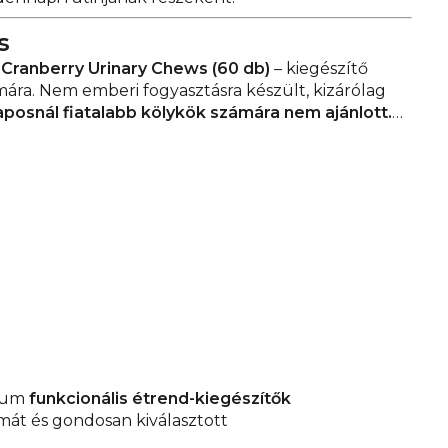
s
 Cranberry Urinary Chews (60 db)
– kiegészítő
ára. Nem emberi fogyasztásra készült, kizárólag
posnál fiatalabb kölykök számára nem ajánlott.
es értékű takarmányt. Ne lépje túl az ajánlott napi
 és állatok elől elzárva tartandó. Mindig
.
Csomagolás:
60 rágótabletta
:
Hűvös, száraz helyen tárolandó.
Forgalmazó:
mium
funkcionális étrend-kiegészítők
rmát és gondosan kiválasztott