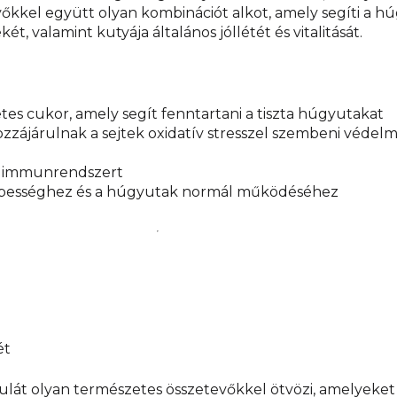
evőkkel együtt olyan kombinációt alkot, amely segíti 
t, valamint kutyája általános jóllétét és vitalitását.
es cukor, amely segít fenntartani a tiszta húgyutakat
ozzájárulnak a sejtek oxidatív stresszel szembeni véde
s immunrendszert
épességhez és a húgyutak normál működéséhez
ét
t olyan természetes összetevőkkel ötvözi, amelyeket 