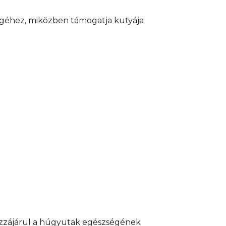
égéhez, miközben támogatja kutyája
ozzájárul a húgyutak egészségének