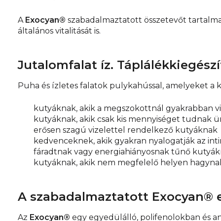
A
Exocyan®
szabadalmaztatott összetevőt tartalm
általános vitalitását is.
Jutalomfalat íz. Táplálékkiegészí
Puha és ízletes falatok pulykahússal, amelyeket a k
kutyáknak, akik a megszokottnál gyakrabban v
kutyáknak, akik csak kis mennyiséget tudnak ür
erősen szagú vizelettel rendelkező kutyáknak
kedvenceknek, akik gyakran nyalogatják az inti
fáradtnak vagy energiahiányosnak tűnő kutyá
kutyáknak, akik nem megfelelő helyen hagynak
A szabadalmaztatott Exocyan® e
Az
Exocyan®
egy egyedülálló, polifenolokban és 