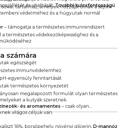
s jóllétét és vitalitását.
További kulcsfontosságú
nsokat tartalmaz, amelyek hozzájárulnak a sejtek
l szembeni védelméhez és a húgyutak normál
ér
– támogatja a természetes immunrendszert
l a természetes védekezőképességhez és a
 működéséhez
ja számára
utak egészségét
mészetes immunvédelemhez
 pH-egyensúly fenntartását
tak természetes környezetét
nyosan megalapozott formulát olyan természetes
amelyeket a kutyák szeretnek.
zínezék- és aromamentes
– csak olyan
nek világos céljuk van.
liszt 16%, borsópehely, növényi glicerin,
D-mannóz