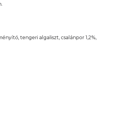
.
ényítő, tengeri algaliszt, csalánpor 1,2%,