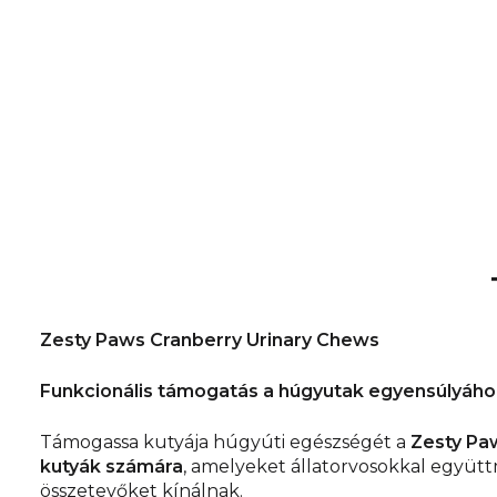
Zesty Paws Cranberry Urinary Chews
Funkcionális támogatás a húgyutak egyensúlyáho
Támogassa kutyája húgyúti egészségét a
Zesty Pa
kutyák számára
, amelyeket állatorvosokkal együttm
összetevőket kínálnak.