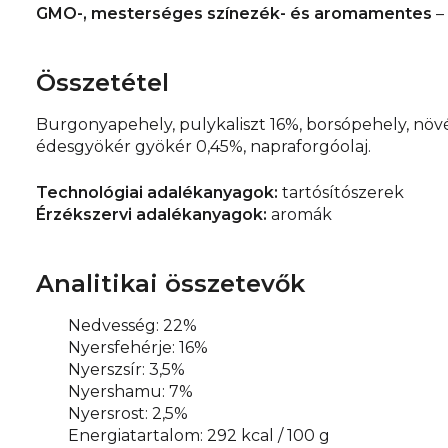
GMO-, mesterséges színezék- és aromamentes
–
Összetétel
Burgonyapehely, pulykaliszt 16%, borsópehely, növé
édesgyökér gyökér 0,45%, napraforgóolaj.
Technológiai adalékanyagok:
tartósítószerek
Érzékszervi adalékanyagok:
aromák
Analitikai összetevők
Nedvesség: 22%
Nyersfehérje: 16%
Nyerszsír: 3,5%
Nyershamu: 7%
Nyersrost: 2,5%
Energiatartalom: 292 kcal / 100 g