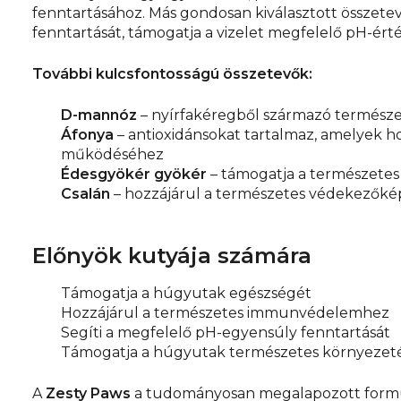
fenntartásához. Más gondosan kiválasztott összet
fenntartását, támogatja a vizelet megfelelő pH-értéké
További kulcsfontosságú összetevők:
D-mannóz
– nyírfakéregből származó természet
Áfonya
– antioxidánsokat tartalmaz, amelyek h
működéséhez
Édesgyökér gyökér
– támogatja a természete
Csalán
– hozzájárul a természetes védekezők
Előnyök kutyája számára
Támogatja a húgyutak egészségét
Hozzájárul a természetes immunvédelemhez
Segíti a megfelelő pH-egyensúly fenntartását
Támogatja a húgyutak természetes környezet
A
Zesty Paws
a tudományosan megalapozott formulá