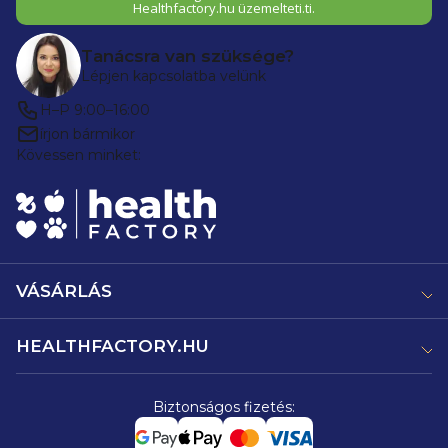
Healthfactory.hu üzemelteti.ti.
Tanácsra van szüksége?
Lépjen kapcsolatba velünk
H–P 9:00–16:00
írjon bármikor
Kövessen minket:
VÁSÁRLÁS
HEALTHFACTORY.HU
Biztonságos fizetés: