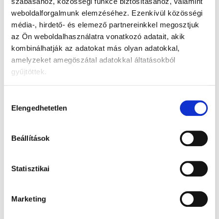
szabásához, közösségi funkce biztosításához, valamint
weboldalforgalmunk elemzéséhez.
Ezenkívül közösségi
Fő jellemzők:
média-, hirdető- és elemező partnereinkkel megosztjuk
* alkalmas felnőttek és gyermekek számára
az Ön weboldalhasználatra vonatkozó adatait, akik
kombinálhatják az adatokat más olyan adatokkal,
* érzékeny bőrre alkalmas
amelyzeket amegöszátal adatokkal áltatásokból
gyűjtöttek.
* pH semleges
Hozzájárulás
* allantoint és E-vitamint tartalmaznak
Elengedhetetlen
kiválasztása
* lágyítja és elősegíti a regenerálódást
Beállítások
* 224 db
Statisztikai
Forgalmazó:
TZMO Czech Republic, s. r. o.
Termékértékelés
Marketing
Legyen az első, aki véleményt ír ehhez a tételhez!