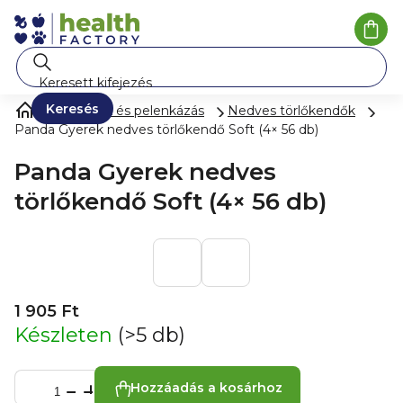
Ugrás
a
Kosá
fő
tartalomhoz
Keresés
Pelenkák és pelenkázás
Nedves törlőkendők
Panda Gyerek nedves törlőkendő Soft (4× 56 db)
Panda Gyerek nedves
törlőkendő Soft (4× 56 db)
1 905 Ft
Készleten
(>5 db)
Hozzáadás a kosárhoz