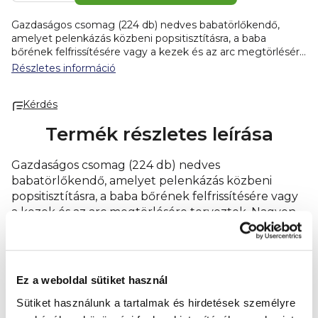
Gazdaságos csomag (224 db) nedves babatörlőkendő,
amelyet pelenkázás közbeni popsitisztításra, a baba
bőrének felfrissítésére vagy a kezek és az arc megtörlésére
terveztek. Nagyon puha, nem szőtt anyagból készültek,
Részletes információ
allantoint és E-vitamint tartalmaznak, amely lágyító és
regeneráló hatású. Ezeknek a törlőkendőknek semleges,
Kérdés
5,5 pH-értéke van, így a bőr természetes védőrétege
érintetlen marad. Alkohol- és parabénmentes.
Fő jellemzők:
Termék részletes leírása
* alkalmas felnőttek és gyermekek számára
* érzékeny
bőrre alkalmas
* pH semleges
* allantoint és E-vitamint
tartalmaznak
* lágyítja és elősegíti a regenerálódást
* 224
Gazdaságos csomag (224 db) nedves
db
Forgalmazó:
TZMO Czech Republic, s. r. o.
babatörlőkendő, amelyet pelenkázás közbeni
popsitisztításra, a baba bőrének felfrissítésére vagy
a kezek és az arc megtörlésére terveztek. Nagyon
puha, nem szőtt anyagból készültek, allantoint és
E-vitamint tartalmaznak, amely lágyító és
regeneráló hatású. Ezeknek a törlőkendőknek
semleges, 5,5 pH-értéke van, így a bőr természetes
Ez a weboldal sütiket használ
védőrétege érintetlen marad. Alkohol- és
Sütiket használunk a tartalmak és hirdetések személyre
parabénmentes.