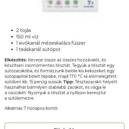
2 tojás
150 ml víz
1 evőkanál mézeskalács fűszer
1 teáskanál sütőpor
Elkészítés:
Keverje össze az összes hozzávalót, és
készítsen csomómentes tésztát. Tegyük a tésztát egy
sütőzacskóba, és formázzunk belőle kis kekszeket egy
sütőpapírral bélelt tepsibe, majd 170 °C-ra előmelegített
sütőben kb. 15 percig süssük.
Tipp:
Tésztazacskó helyett
használhat bármilyen stabilabb zacskót, és vágja le
a csücskét. Nyomjuk a tésztát a nyíláson keresztül
a sütőlemezre.
Alkalmas 7 hónapos kortól.