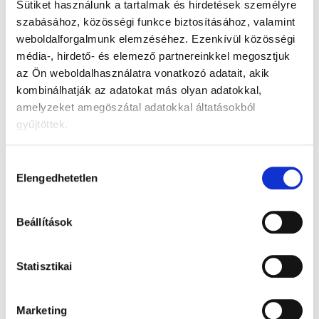
sütőpapírral bélelt tepsiben 170 °C-on kb. 12 percig sütjük.
Sütiket használunk a tartalmak és hirdetések személyre
szabásához, közösségi funkce biztosításához, valamint
Alkalmas 7 hónapos kortól.
weboldalforgalmunk elemzéséhez.
Ezenkívül közösségi
média-, hirdető- és elemező partnereinkkel megosztjuk
az Ön weboldalhasználatra vonatkozó adatait, akik
kombinálhatják az adatokat más olyan adatokkal,
amelyzeket amegöszátal adatokkal áltatásokból
gyűjtöttek.
Hozzájárulás
Elengedhetetlen
kiválasztása
Beállítások
Statisztikai
Marketing