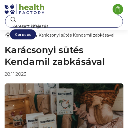
Ugrás
a
Kosá
fő
tartalomhoz
Keresés
Blog ❀
Karácsonyi sütés Kendamil zabkásával
Karácsonyi sütés
Kendamil zabkásával
28.11.2023