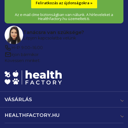
Feliratkozás az újdonságokra »
Az e-mail címe biztonságban van nálunk. A hírleveleket a
Healthfactory.hu üzemelteti.ti.
Tanácsra van szüksége?
Lépjen kapcsolatba velünk
H–P 9:00–16:00
írjon bármikor
Kövessen minket:
VÁSÁRLÁS
HEALTHFACTORY.HU