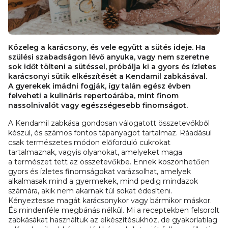
Közeleg a karácsony, és vele együtt a sütés ideje. Ha
szülési szabadságon lévő anyuka, vagy nem szeretne
sok időt tölteni a sütéssel, próbálja ki a gyors és ízletes
karácsonyi sütik elkészítését a Kendamil zabkásával.
A gyerekek imádni fogják, így talán egész évben
felveheti a kulináris repertoárába, mint finom
nassolnivalót vagy egészségesebb finomságot.
A Kendamil zabkása gondosan válogatott összetevőkből
készül, és számos fontos tápanyagot tartalmaz. Ráadásul
csak természetes módon előforduló cukrokat
tartalmaznak, vagyis olyanokat, amelyeket maga
a természet tett az összetevőkbe. Ennek köszönhetően
gyors és ízletes finomságokat varázsolhat, amelyek
alkalmasak mind a gyermekek, mind pedig mindazok
számára, akik nem akarnak túl sokat édesíteni.
Kényeztesse magát karácsonykor vagy bármikor máskor.
És mindenféle megbánás nélkül. Mi a receptekben felsorolt
zabkásákat használtuk az elkészítésükhöz, de gyakorlatilag