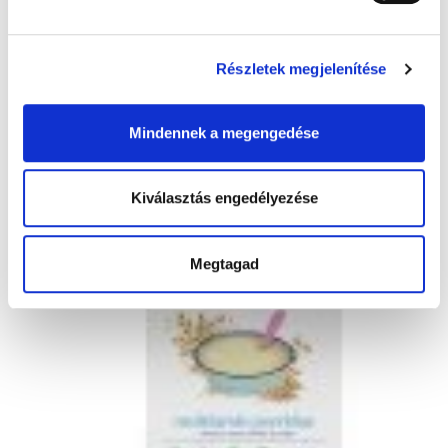
Részletek megjelenítése
Mézeskalács keksz
100 g
Kendamil BIO Tejmentes többmagvas
Mindennek a megengedése
zabkása
Kiválasztás engedélyezése
Megtagad