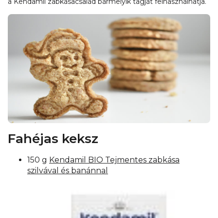
a Kendamil zabkásacsalád bármelyik tagját felhasználhatja.
Fahéjas keksz
150 g
Kendamil BIO Tejmentes zabkása
szilvával és banánnal