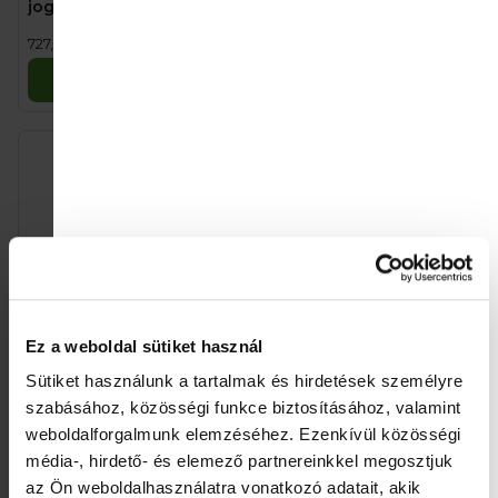
joghurttal és keksszel
(110 g)
800 Ft
818 Ft
Egységár:
Egységár:
727,27 Ft / 100 g
818 Ft / 100 g
Kosárba
Kosárba
Ez a weboldal sütiket használ
Sütiket használunk a tartalmak és hirdetések személyre
SALVEST Põnn BIO
Good Gout BIO Körtés
Mangó 100% (100 g)
reggeli (70 g)
szabásához, közösségi funkce biztosításához, valamint
weboldalforgalmunk elemzéséhez.
Ezenkívül közösségi
818 Ft
1 000 Ft
Egységár:
Egységár:
818 Ft / 100 g
1 428,57 Ft / 100 g
média-, hirdető- és elemező partnereinkkel megosztjuk
Kosárba
Kosárba
az Ön weboldalhasználatra vonatkozó adatait, akik